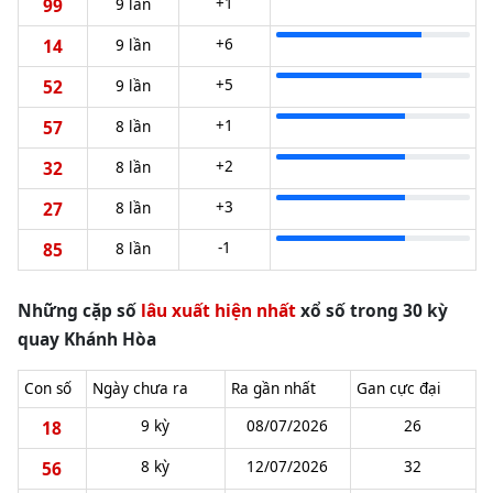
99
+1
9 lần
14
+6
9 lần
52
+5
9 lần
57
+1
8 lần
32
+2
8 lần
27
+3
8 lần
85
-1
8 lần
Những cặp số
lâu xuất hiện nhất
xổ số trong 30 kỳ
quay Khánh Hòa
Con số
Ngày chưa ra
Ra gần nhất
Gan cực đại
18
9 kỳ
08/07/2026
26
56
8 kỳ
12/07/2026
32