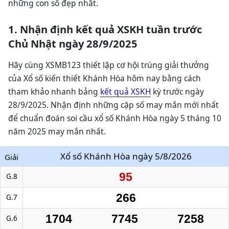
những con số đẹp nhất.
1. Nhận định kết quả XSKH tuần trước
Chủ Nhật ngày 28/9/2025
Hãy cùng XSMB123 thiết lập cơ hội trúng giải thưởng
của Xổ số kiến thiết Khánh Hòa hôm nay bằng cách
tham khảo nhanh bảng
kết quả XSKH
kỳ trước ngày
28/9/2025. Nhận định những cặp số may mắn mới nhất
để chuẩn đoán soi cầu xổ số Khánh Hòa ngày 5 tháng 10
năm 2025 may mắn nhất.
Xổ số Khánh Hòa ngày 5/8/2026
Giải
95
G.8
266
G.7
1704
7745
7258
G.6