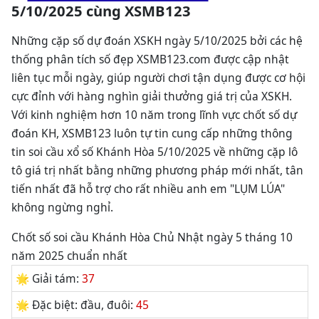
5/10/2025 cùng XSMB123
Những cặp số dự đoán XSKH ngày 5/10/2025 bởi các hệ
thống phân tích số đẹp XSMB123.com được cập nhật
liên tục mỗi ngày, giúp người chơi tận dụng được cơ hội
cực đỉnh với hàng nghìn giải thưởng giá trị của XSKH.
Với kinh nghiệm hơn 10 năm trong lĩnh vực chốt số dự
đoán KH, XSMB123 luôn tự tin cung cấp những thông
tin soi cầu xổ số Khánh Hòa 5/10/2025 về những cặp lô
tô giá trị nhất bằng những phương pháp mới nhất, tân
tiến nhất đã hỗ trợ cho rất nhiều anh em "LỤM LÚA"
không ngừng nghỉ.
Chốt số soi cầu Khánh Hòa Chủ Nhật ngày 5 tháng 10
năm 2025 chuẩn nhất
🌟 Giải tám:
37
🌟 Đặc biệt: đầu, đuôi:
45