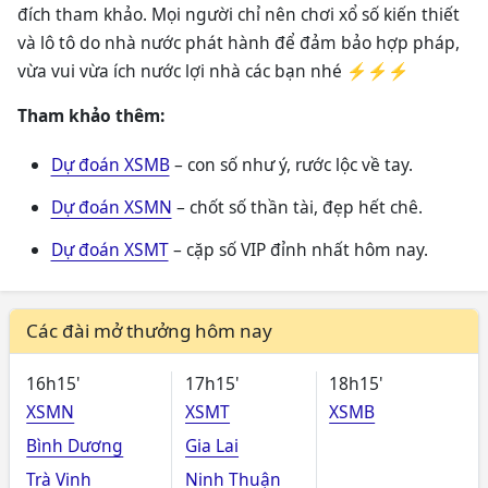
đích tham khảo. Mọi người chỉ nên chơi xổ số kiến thiết
và lô tô do nhà nước phát hành để đảm bảo hợp pháp,
vừa vui vừa ích nước lợi nhà các bạn nhé ⚡⚡⚡
Tham khảo thêm:
Dự đoán XSMB
– con số như ý, rước lộc về tay.
Dự đoán XSMN
– chốt số thần tài, đẹp hết chê.
Dự đoán XSMT
– cặp số VIP đỉnh nhất hôm nay.
Các đài mở thưởng hôm nay
16h15'
17h15'
18h15'
XSMN
XSMT
XSMB
Bình Dương
Gia Lai
Trà Vinh
Ninh Thuận