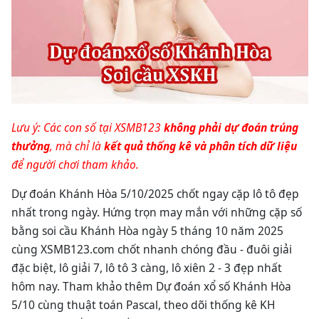
Lưu ý: Các con số tại XSMB123
không phải dự đoán trúng
thưởng
, mà chỉ là
kết quả thống kê và phân tích dữ liệu
để người chơi tham khảo.
Dự đoán Khánh Hòa 5/10/2025 chốt ngay cặp lô tô đẹp
nhất trong ngày. Hứng trọn may mắn với những cặp số
bằng soi cầu Khánh Hòa ngày 5 tháng 10 năm 2025
cùng XSMB123.com chốt nhanh chóng đầu - đuôi giải
đặc biệt, lô giải 7, lô tô 3 càng, lô xiên 2 - 3 đẹp nhất
hôm nay. Tham khảo thêm Dự đoán xổ số Khánh Hòa
5/10 cùng thuật toán Pascal, theo dõi thống kê KH