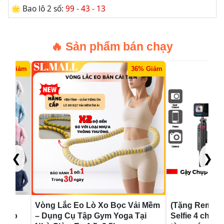
🌟 Bao lô 2 số:
99 - 43 - 13
🔥 Sản phẩm bán chạy
2% Giảm
36% Giảm
❮
❯
 50+
Vòng Lắc Eo Lò Xo Bọc Vải Mềm
(Tặng Remote
á kéo
– Dụng Cụ Tập Gym Yoga Tại
Selfie 4 chân