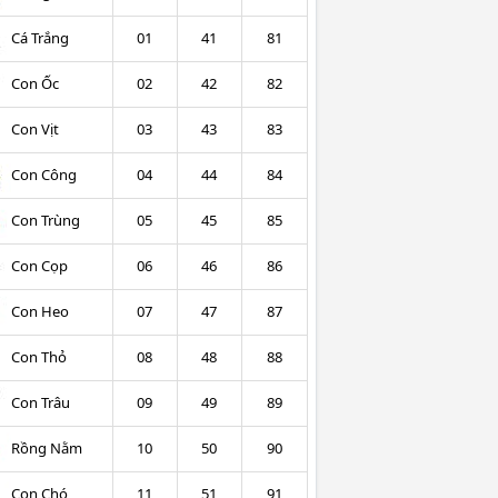
Cá Trắng
01
41
81
Con Ốc
02
42
82
Con Vịt
03
43
83
Con Công
04
44
84
Con Trùng
05
45
85
Con Cọp
06
46
86
Con Heo
07
47
87
Con Thỏ
08
48
88
Con Trâu
09
49
89
Rồng Nằm
10
50
90
Con Chó
11
51
91