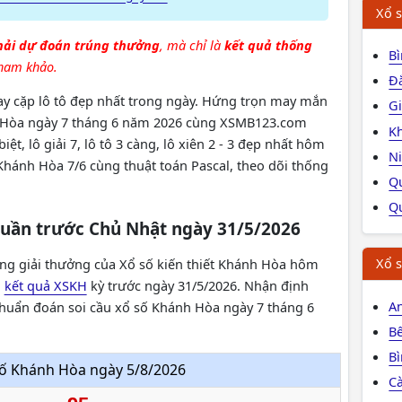
Xổ 
hải dự đoán trúng thưởng
, mà chỉ là
kết quả thống
B
tham khảo.
Đ
y cặp lô tô đẹp nhất trong ngày. Hứng trọn may mắn
Gi
h Hòa ngày 7 tháng 6 năm 2026 cùng XSMB123.com
K
ệt, lô giải 7, lô tô 3 càng, lô xiên 2 - 3 đẹp nhất hôm
N
hánh Hòa 7/6 cùng thuật toán Pascal, theo dõi thống
Q
Q
tuần trước Chủ Nhật ngày 31/5/2026
Xổ 
úng giải thưởng của Xổ số kiến thiết Khánh Hòa hôm
g
kết quả XSKH
kỳ trước ngày 31/5/2026. Nhận định
A
uẩn đoán soi cầu xổ số Khánh Hòa ngày 7 tháng 6
Bế
B
số Khánh Hòa ngày 5/8/2026
C