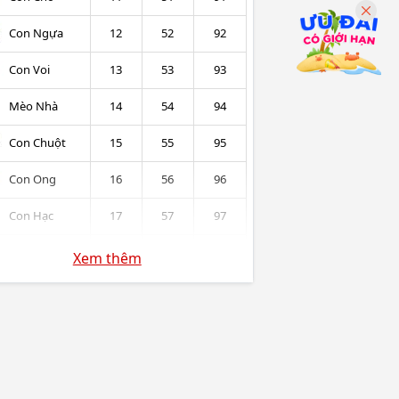
Con Ngựa
12
52
92
Con Voi
13
53
93
Mèo Nhà
14
54
94
Con Chuột
15
55
95
Con Ong
16
56
96
Con Hạc
17
57
97
Mèo Rừng
18
58
98
Xem thêm
Con Bướm
19
59
99
Con Rết
19
60
Cô Gái
21
61
Bồ Câu
22
62