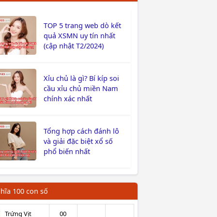
TOP 5 trang web dò kết
quả XSMN uy tín nhất
(cập nhật T2/2024)
Xỉu chủ là gì? Bí kíp soi
cầu xỉu chủ miền Nam
chính xác nhất
Tổng hợp cách đánh lô
và giải đặc biệt xổ số
phổ biến nhất
hĩa 100 con số
Trứng Vịt
00