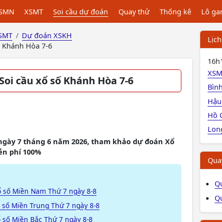
SMN
XSMT
Soi cầu dự đoán
Quay thử
Thống kê
Lô ga
SMT
Dự đoán XSKH
Lịc
ố Khánh Hòa 7-6
16h
XS
Soi cầu xổ số Khánh Hòa 7-6
Bìn
Hậu
Hồ 
Lon
 ngày 7 tháng 6 năm 2026, tham khảo dự đoán Xổ
ễn phí 100%
Qua
Q
ổ số Miền Nam Thứ 7 ngày 8-8
Q
 số Miền Trung Thứ 7 ngày 8-8
 số Miền Bắc Thứ 7 ngày 8-8