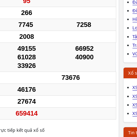
95
Đ
Đ
266
H
7745
7258
L
2008
T
Tr
49155
66952
V
61028
40900
33926
Xổ 
73676
X
46176
X
27674
X
659414
X
ực tiếp kết quả xổ số
Tin 