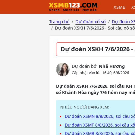
XSMB
X
Trang chủ
Dự đoán xổ số
Dự đoán X
Dự đoán XSKH 7/6/2026 - Soi cầu xổ s
Dự đoán XSKH 7/6/2026 - 
Dự đoán bởi
Nhã Hương
Cập nhật vào lúc 16:40, 6/6/2026
Dự đoán XSKH 7/6/2026, soi cầu KH
số Khánh Hòa ngày 7/6 hôm nay mi
NHIỀU NGƯỜI ĐANG XEM:
Dự đoán XSMN 8/8/2026, soi cầu x
Dự đoán XSMT 8/8/2026, soi cầu xổ
Dự đoán XSMB 8/8/2026, soi cầu xổ