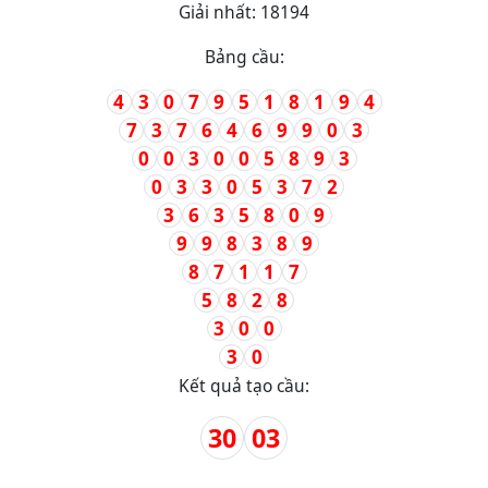
Giải nhất:
18194
Bảng cầu:
4
3
0
7
9
5
1
8
1
9
4
7
3
7
6
4
6
9
9
0
3
0
0
3
0
0
5
8
9
3
0
3
3
0
5
3
7
2
3
6
3
5
8
0
9
9
9
8
3
8
9
8
7
1
1
7
5
8
2
8
3
0
0
3
0
Kết quả tạo cầu:
30
03