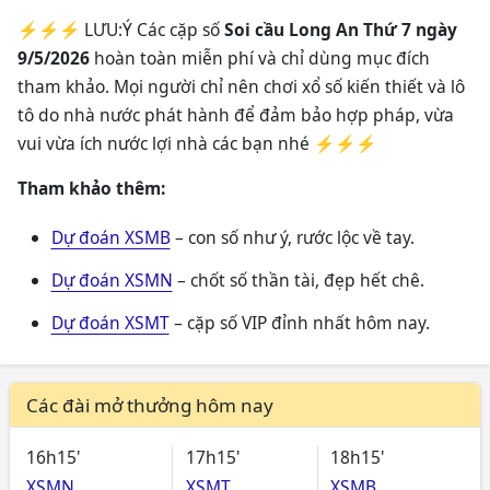
⚡⚡⚡ LƯU:Ý Các cặp số
Soi cầu Long An Thứ 7 ngày
9/5/2026
hoàn toàn miễn phí và chỉ dùng mục đích
tham khảo. Mọi người chỉ nên chơi xổ số kiến thiết và lô
tô do nhà nước phát hành để đảm bảo hợp pháp, vừa
vui vừa ích nước lợi nhà các bạn nhé ⚡⚡⚡
Tham khảo thêm:
Dự đoán XSMB
– con số như ý, rước lộc về tay.
Dự đoán XSMN
– chốt số thần tài, đẹp hết chê.
Dự đoán XSMT
– cặp số VIP đỉnh nhất hôm nay.
Các đài mở thưởng hôm nay
16h15'
17h15'
18h15'
XSMN
XSMT
XSMB