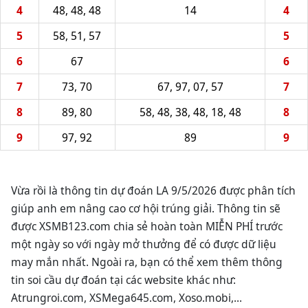
4
48, 48, 48
14
4
5
58, 51, 57
5
6
67
6
7
73, 70
67, 97, 07, 57
7
8
89, 80
58, 48, 38, 48, 18, 48
8
9
97, 92
89
9
Vừa rồi là thông tin dự đoán LA 9/5/2026 được phân tích
giúp anh em nâng cao cơ hội trúng giải. Thông tin sẽ
được XSMB123.com chia sẻ hoàn toàn MIỄN PHÍ trước
một ngày so với ngày mở thưởng để có được dữ liệu
may mắn nhất. Ngoài ra, bạn có thể xem thêm thông
tin soi cầu dự đoán tại các website khác như:
Atrungroi.com, XSMega645.com, Xoso.mobi,...