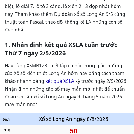
biệt, lô giải 7, lô tô 3 càng, lô xiên 2 - 3 đẹp nhất hôm
nay. Tham khảo thêm Dự đoán xổ số Long An 9/5 cùng
thuật toán Pascal, theo dõi thống kê LA những con số
đẹp nhất.
1. Nhận định kết quả XSLA tuần trước
Thứ 7 ngày 2/5/2026
Hãy cùng XSMB123 thiết lập cơ hội trúng giải thưởng
của Xổ số kiến thiết Long An hôm nay bằng cách tham
khảo nhanh bảng
kết quả XSLA
kỳ trước ngày 2/5/2026.
Nhận định những cặp số may mắn mới nhất để chuẩn
đoán soi cầu xổ số Long An ngày 9 tháng 5 năm 2026
may mắn nhất.
Xổ số Long An ngày 8/8/2026
Giải
50
G.8