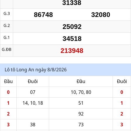
31338
G.3
86748
32080
G.2
25092
G.1
34518
G.ĐB
213948
Lô tô Long An ngày 8/8/2026
Đầu
Đuôi
Đầu
Đuôi
0
07
10, 70, 80
0
1
14, 10, 18
51
1
2
92
2
3
38
73
3