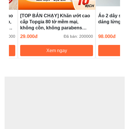
ng cho
[TOP BÁN CHẠY] Khăn ướt cao
Áo 2 dây sợi bún ( có mút ngực )
n đẹp,
cấp Topgia 80 tờ mềm mại,
dáng lửng AN
u, rộng
không cồn, không parabens
dành cho mẹ và bé
29.000đ
98.000đ
án: 8000
Đã bán: 200000
Xem ngay
X