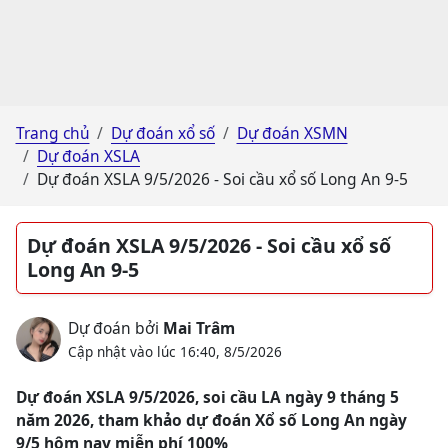
Trang chủ
Dự đoán xổ số
Dự đoán XSMN
Dự đoán XSLA
Dự đoán XSLA 9/5/2026 - Soi cầu xổ số Long An 9-5
Dự đoán XSLA 9/5/2026 - Soi cầu xổ số
Long An 9-5
Dự đoán bởi
Mai Trâm
Cập nhật vào lúc 16:40, 8/5/2026
Dự đoán XSLA 9/5/2026, soi cầu LA ngày 9 tháng 5
năm 2026, tham khảo dự đoán Xổ số Long An ngày
9/5 hôm nay miễn phí 100%