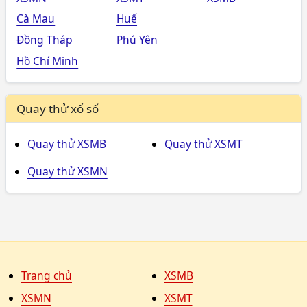
Cà Mau
Huế
Đồng Tháp
Phú Yên
Hồ Chí Minh
Quay thử xổ số
Quay thử XSMB
Quay thử XSMT
Quay thử XSMN
Trang chủ
XSMB
XSMN
XSMT