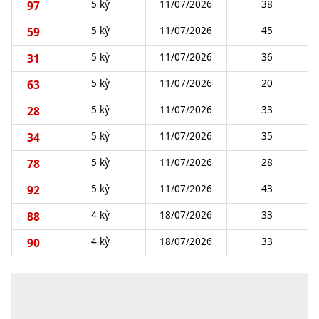
97
5 kỳ
11/07/2026
38
59
5 kỳ
11/07/2026
45
31
5 kỳ
11/07/2026
36
63
5 kỳ
11/07/2026
20
28
5 kỳ
11/07/2026
33
34
5 kỳ
11/07/2026
35
78
5 kỳ
11/07/2026
28
92
5 kỳ
11/07/2026
43
88
4 kỳ
18/07/2026
33
90
4 kỳ
18/07/2026
33