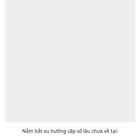
Nắm bắt xu hướng cặp số lâu chưa về tại: