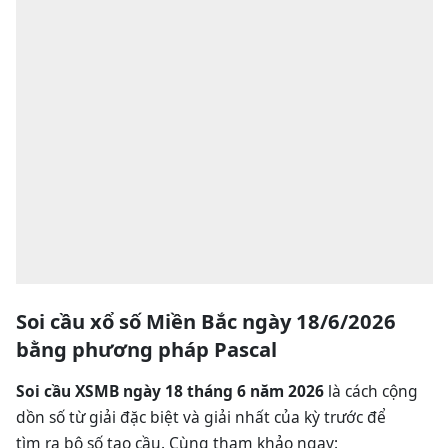
Soi cầu xổ số Miền Bắc ngày 18/6/2026
bằng phương pháp Pascal
Soi cầu XSMB ngày 18 tháng 6 năm 2026
là cách cộng
dồn số từ giải đặc biệt và giải nhất của kỳ trước để
tìm ra bộ số tạo cầu. Cùng tham khảo ngay: