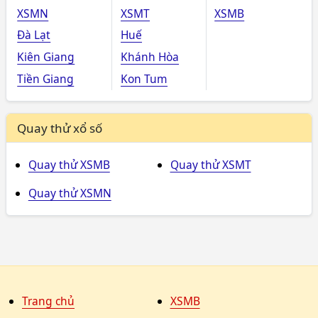
XSMN
XSMT
XSMB
Đà Lạt
Huế
Kiên Giang
Khánh Hòa
Tiền Giang
Kon Tum
Quay thử xổ số
Quay thử XSMB
Quay thử XSMT
Quay thử XSMN
Trang chủ
XSMB