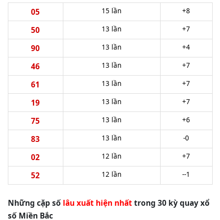
05
15 lần
+8
50
13 lần
+7
90
13 lần
+4
46
13 lần
+7
61
13 lần
+7
19
13 lần
+7
75
13 lần
+6
83
13 lần
-0
02
12 lần
+7
52
12 lần
--1
Những cặp số
lâu xuất hiện nhất
trong 30 kỳ quay xổ
số Miền Bắc