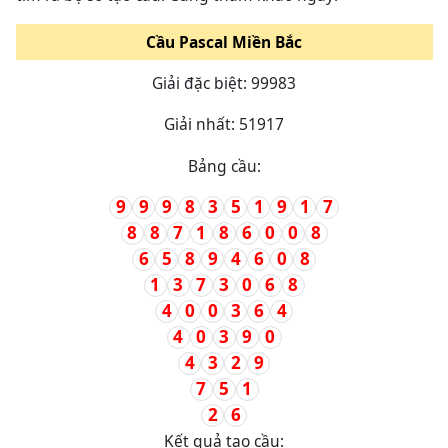
Cầu Pascal Miền Bắc
Giải đặc biệt:
99983
Giải nhất:
51917
Bảng cầu:
9
9
9
8
3
5
1
9
1
7
8
8
7
1
8
6
0
0
8
6
5
8
9
4
6
0
8
1
3
7
3
0
6
8
4
0
0
3
6
4
4
0
3
9
0
4
3
2
9
7
5
1
2
6
Kết quả tạo cầu: