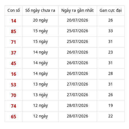
Con số
Số ngày chưa ra
Ngày ra gần nhất
Gan cực đại
14
20 ngày
20/07/2026
26
85
15 ngày
25/07/2026
33
71
15 ngày
25/07/2026
31
37
14 ngày
26/07/2026
23
45
14 ngày
26/07/2026
31
16
14 ngày
26/07/2026
28
53
13 ngày
27/07/2026
31
70
13 ngày
27/07/2026
26
74
12 ngày
28/07/2026
19
65
12 ngày
28/07/2026
22