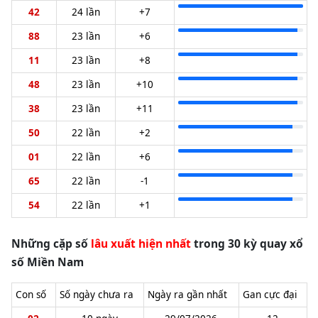
42
24 lần
+7
88
23 lần
+6
11
23 lần
+8
48
23 lần
+10
38
23 lần
+11
50
22 lần
+2
01
22 lần
+6
65
22 lần
-1
54
22 lần
+1
Những cặp số
lâu xuất hiện nhất
trong 30 kỳ quay xổ
số Miền Nam
Con số
Số ngày chưa ra
Ngày ra gần nhất
Gan cực đại