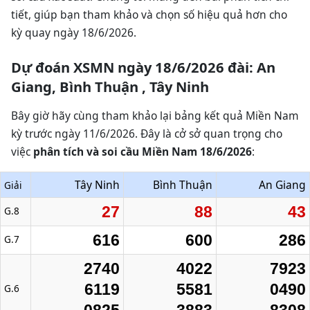
tiết, giúp bạn tham khảo và chọn số hiệu quả hơn cho
kỳ quay ngày 18/6/2026.
Dự đoán XSMN ngày 18/6/2026 đài: An
Giang, Bình Thuận , Tây Ninh
Bây giờ hãy cùng tham khảo lại bảng kết quả Miền Nam
kỳ trước ngày 11/6/2026. Đây là cở sở quan trọng cho
việc
phân tích và soi cầu Miền Nam 18/6/2026
:
Tây Ninh
Bình Thuận
An Giang
Giải
27
88
43
G.8
616
600
286
G.7
2740
4022
7923
6119
5581
0490
G.6
0825
3883
8308