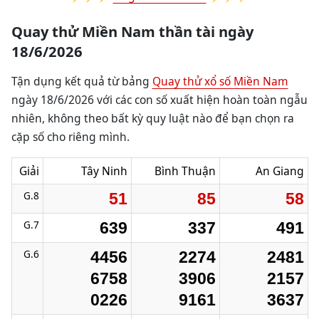
Quay thử Miền Nam thần tài ngày
18/6/2026
Tận dụng kết quả từ bảng
Quay thử xổ số Miền Nam
ngày 18/6/2026 với các con số xuất hiện hoàn toàn ngẫu
nhiên, không theo bất kỳ quy luật nào để bạn chọn ra
cặp số cho riêng mình.
Giải
Tây Ninh
Bình Thuận
An Giang
G.8
51
85
58
G.7
639
337
491
G.6
4456
2274
2481
6758
3906
2157
0226
9161
3637