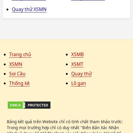
Quay thử XSMN
Trang chủ
XSMB
XSMN
XSMT
Soi Cầu
Quay thử
Thống kê
Lô gan
Bảng kết quả trên Website chỉ có tính chất tham khảo trước:
Trong mọi trường hợp chỉ có duy nhất "Biên Bản Xác Nhận