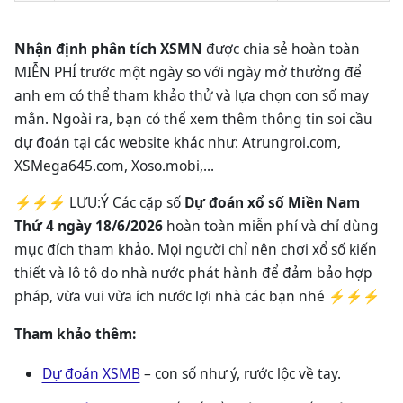
Nhận định phân tích XSMN
được chia sẻ hoàn toàn
MIỄN PHÍ trước một ngày so với ngày mở thưởng để
anh em có thể tham khảo thử và lựa chọn con số may
mắn. Ngoài ra, bạn có thể xem thêm thông tin soi cầu
dự đoán tại các website khác như: Atrungroi.com,
XSMega645.com, Xoso.mobi,...
⚡⚡⚡ LƯU:Ý Các cặp số
Dự đoán xổ số Miền Nam
Thứ 4 ngày 18/6/2026
hoàn toàn miễn phí và chỉ dùng
mục đích tham khảo. Mọi người chỉ nên chơi xổ số kiến
thiết và lô tô do nhà nước phát hành để đảm bảo hợp
pháp, vừa vui vừa ích nước lợi nhà các bạn nhé ⚡⚡⚡
Tham khảo thêm:
Dự đoán XSMB
– con số như ý, rước lộc về tay.