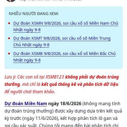
NHIỀU NGƯỜI ĐANG XEM:
Dự đoán XSMN 9/8/2026, soi cầu xổ số Miền Nam Chủ
Nhật ngày 9-8
Dự đoán XSMT 9/8/2026, soi cầu xổ số Miền Trung
Chủ Nhật ngày 9-8
Dự đoán XSMB 9/8/2026, soi cầu xổ số Miền Bắc Chủ
Nhật ngày 9-8
Lưu ý: Các con số tại XSMB123
không phải dự đoán trúng
thưởng
, mà chỉ là
kết quả thống kê và phân tích dữ liệu
để người chơi tham khảo.
Dự đoán Miền Nam
ngày 18/6/2026
(không mang tính
dự đoán trúng thưởng) được xây dựng dựa trên kết quả
kỳ trước (ngày 11/6/2026), kết hợp phân tích lô gan và
soi cầu xác suất. Chúng tôi mang đến bài phân tích chi