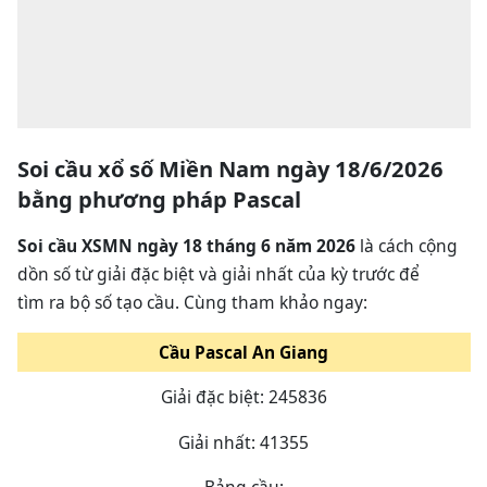
Soi cầu xổ số Miền Nam ngày 18/6/2026
bằng phương pháp Pascal
Soi cầu XSMN ngày 18 tháng 6 năm 2026
là cách cộng
dồn số từ giải đặc biệt và giải nhất của kỳ trước để
tìm ra bộ số tạo cầu. Cùng tham khảo ngay:
Cầu Pascal An Giang
Giải đặc biệt:
245836
Giải nhất:
41355