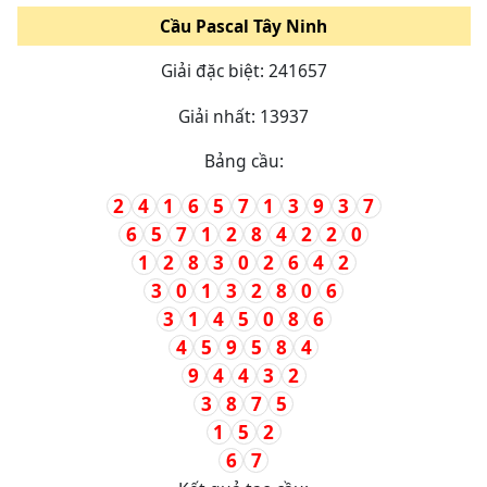
Cầu Pascal Tây Ninh
Giải đặc biệt:
241657
Giải nhất:
13937
Bảng cầu:
2
4
1
6
5
7
1
3
9
3
7
6
5
7
1
2
8
4
2
2
0
1
2
8
3
0
2
6
4
2
3
0
1
3
2
8
0
6
3
1
4
5
0
8
6
4
5
9
5
8
4
9
4
4
3
2
3
8
7
5
1
5
2
6
7