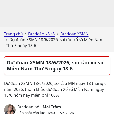
Trang chủ
Dự đoán xổ số
Dự đoán XSMN
Dự đoán XSMN 18/6/2026, soi cầu xổ số Miền Nam
Thứ 5 ngày 18-6
Dự đoán XSMN 18/6/2026, soi cầu xổ số
Miền Nam Thứ 5 ngày 18-6
Dự đoán XSMN 18/6/2026, soi cầu MN ngày 18 tháng 6
năm 2026, tham khảo dự đoán Xổ số Miền Nam ngày
18/6 hôm nay miễn phí 100%
Dự đoán bởi:
Mai Trâm
Cập nhật vào lúc 16:40, 17/6/2026