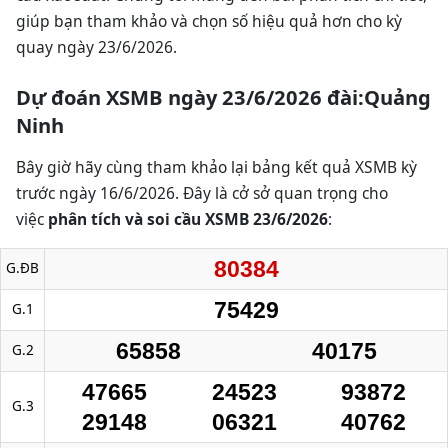
giúp bạn tham khảo và chọn số hiệu quả hơn cho kỳ
quay ngày 23/6/2026.
Dự đoán XSMB ngày 23/6/2026 đài:Quảng
Ninh
Bây giờ hãy cùng tham khảo lại bảng kết quả XSMB kỳ
trước ngày 16/6/2026. Đây là cở sở quan trọng cho
việc
phân tích và soi cầu XSMB 23/6/2026
:
80384
G.ĐB
75429
G.1
65858
40175
G.2
47665
24523
93872
G.3
29148
06321
40762