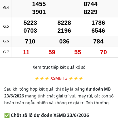
1455
8744
G.4
3901
8229
5223
8228
1786
G.5
0703
2196
6546
710
036
784
G.6
11
59
55
70
G.7
Xem trực tiếp kết quả xổ số
⚡⚡⚡
XSMB T3
⚡⚡⚡
Sau khi tổng hợp kết quả, thì đây là bảng
dự đoán MB
23/6/2026
mang tính chất giải trí vui, may rủi, các con số
hoàn toàn ngẫu nhiên và không có giá trị lĩnh thưởng.
✅ Chốt số lô dự đoán XSMB 23/6/2026