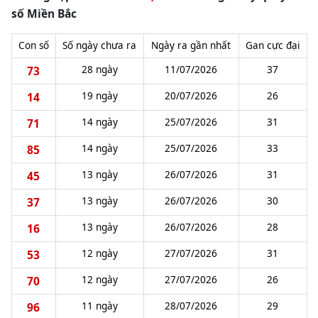
số Miền Bắc
Con số
Số ngày chưa ra
Ngày ra gần nhất
Gan cực đại
73
28 ngày
11/07/2026
37
14
19 ngày
20/07/2026
26
71
14 ngày
25/07/2026
31
85
14 ngày
25/07/2026
33
45
13 ngày
26/07/2026
31
37
13 ngày
26/07/2026
30
16
13 ngày
26/07/2026
28
53
12 ngày
27/07/2026
31
70
12 ngày
27/07/2026
26
96
11 ngày
28/07/2026
29