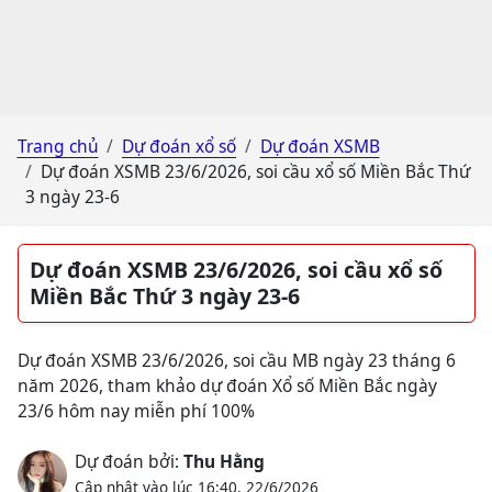
Trang chủ
Dự đoán xổ số
Dự đoán XSMB
Dự đoán XSMB 23/6/2026, soi cầu xổ số Miền Bắc Thứ
3 ngày 23-6
Dự đoán XSMB 23/6/2026, soi cầu xổ số
Miền Bắc Thứ 3 ngày 23-6
Dự đoán XSMB 23/6/2026, soi cầu MB ngày 23 tháng 6
năm 2026, tham khảo dự đoán Xổ số Miền Bắc ngày
23/6 hôm nay miễn phí 100%
Dự đoán bởi:
Thu Hằng
Cập nhật vào lúc 16:40, 22/6/2026