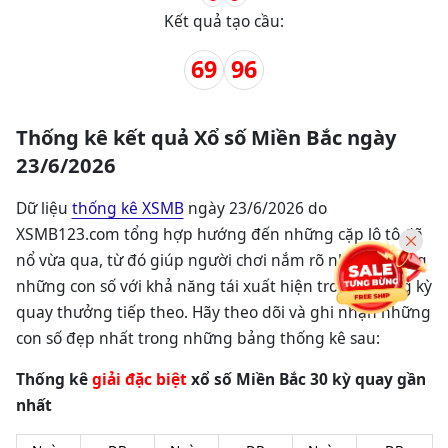
Kết quả tạo cầu:
69
96
Thống kê kết quả Xổ số Miền Bắc ngày
23/6/2026
Dữ liệu
thống kê XSMB
ngày 23/6/2026 do
XSMB123.com tổng hợp hướng đến những cặp lô tô đã
nổ vừa qua, từ đó giúp người chơi nắm rõ nhanh chóng
những con số với khả năng tái xuất hiện trong những kỳ
quay thưởng tiếp theo. Hãy theo dõi và ghi nhận những
con số đẹp nhất trong những bảng thống kê sau:
Thống kê
giải đặc biệt
xổ số Miền Bắc 30 kỳ quay gần
nhất