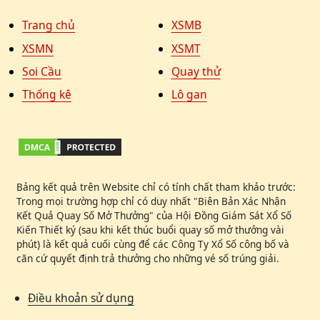
Trang chủ
XSMB
XSMN
XSMT
Soi Cầu
Quay thử
Thống kê
Lô gan
Bảng kết quả trên Website chỉ có tính chất tham khảo trước:
Trong mọi trường hợp chỉ có duy nhất "Biên Bản Xác Nhận
Kết Quả Quay Số Mở Thưởng" của Hội Đồng Giám Sát Xổ Số
Kiến Thiết ký (sau khi kết thúc buổi quay số mở thưởng vài
phút) là kết quả cuối cùng để các Công Ty Xổ Số công bố và
căn cứ quyết định trả thưởng cho những vé số trúng giải.
Điều khoản sử dụng