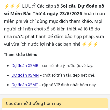
⚡⚡⚡ LƯU:Ý Các cặp số
Soi cầu Dự đoán xổ
số Miền Bắc Thứ 4 ngày 23/6/2026
hoàn toàn
miễn phí và chỉ dùng mục đích tham khảo. Mọi
người chỉ nên chơi xổ số kiến thiết và lô tô do
nhà nước phát hành để đảm bảo hợp pháp, vừa
vui vừa ích nước lợi nhà các bạn nhé ⚡⚡⚡
Tham khảo thêm:
Dự đoán XSMB
– con số như ý, rước lộc về tay.
Dự đoán XSMN
– chốt số thần tài, đẹp hết chê.
Dự đoán XSMT
– cặp số VIP đỉnh nhất hôm nay.
Các đài mở thưởng hôm nay