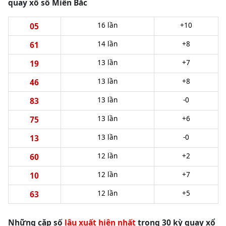
quay xổ số Miền Bắc
05
16 lần
+10
61
14 lần
+8
19
13 lần
+7
46
13 lần
+8
83
13 lần
-0
75
13 lần
+6
13
13 lần
-0
60
12 lần
+2
10
12 lần
+7
63
12 lần
+5
Những cặp số
lâu xuất hiện nhất
trong 30 kỳ quay xổ