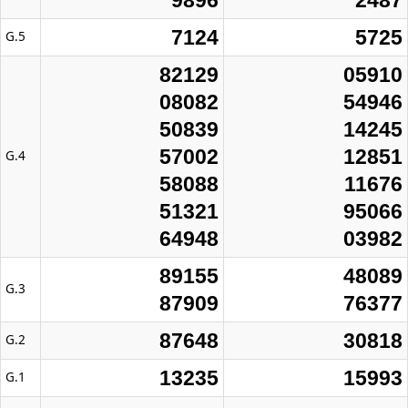
7124
5725
G.5
82129
05910
08082
54946
50839
14245
57002
12851
G.4
58088
11676
51321
95066
64948
03982
89155
48089
G.3
87909
76377
87648
30818
G.2
13235
15993
G.1