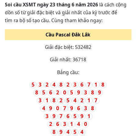
Soi cầu XSMT ngày 23 tháng 6 năm 2026
là cách cộng
dồn số từ giải đặc biệt và giải nhất của kỳ trước để
tìm ra bộ số tạo cầu. Cùng tham khảo ngay:
Cầu Pascal Đắk Lắk
Giải đặc biệt:
532482
Giải nhất:
36718
Bảng cầu:
5
3
2
4
8
2
3
6
7
1
8
8
5
6
2
0
5
9
3
8
9
3
1
8
2
5
4
2
1
7
4
9
0
7
9
6
3
8
3
9
7
6
5
9
1
2
6
3
1
4
0
8
9
4
5
4