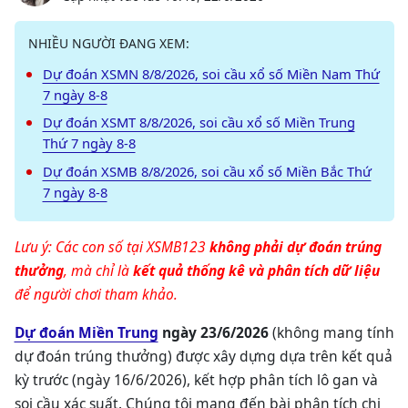
NHIỀU NGƯỜI ĐANG XEM:
Dự đoán XSMN 8/8/2026, soi cầu xổ số Miền Nam Thứ
7 ngày 8-8
Dự đoán XSMT 8/8/2026, soi cầu xổ số Miền Trung
Thứ 7 ngày 8-8
Dự đoán XSMB 8/8/2026, soi cầu xổ số Miền Bắc Thứ
7 ngày 8-8
Lưu ý: Các con số tại XSMB123
không phải dự đoán trúng
thưởng
, mà chỉ là
kết quả thống kê và phân tích dữ liệu
để người chơi tham khảo.
Dự đoán Miền Trung
ngày 23/6/2026
(không mang tính
dự đoán trúng thưởng) được xây dựng dựa trên kết quả
kỳ trước (ngày 16/6/2026), kết hợp phân tích lô gan và
soi cầu xác suất. Chúng tôi mang đến bài phân tích chi