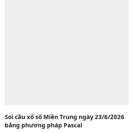
Soi cầu xổ số Miền Trung ngày 23/6/2026
bằng phương pháp Pascal