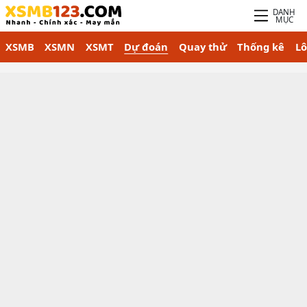
DANH
MỤC
XSMB
XSMN
XSMT
Dự đoán
Quay thử
Thống kê
Lô