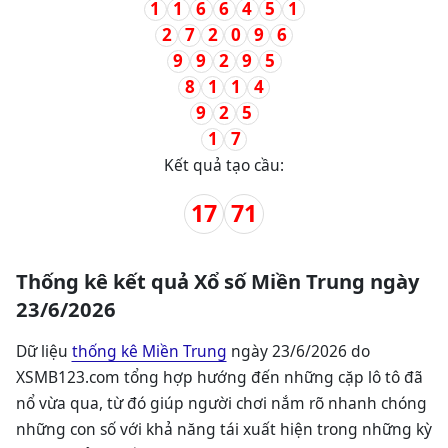
1
1
6
6
4
5
1
2
7
2
0
9
6
9
9
2
9
5
8
1
1
4
9
2
5
1
7
Kết quả tạo cầu:
17
71
Thống kê kết quả Xổ số Miền Trung ngày
23/6/2026
Dữ liệu
thống kê Miền Trung
ngày 23/6/2026 do
XSMB123.com tổng hợp hướng đến những cặp lô tô đã
nổ vừa qua, từ đó giúp người chơi nắm rõ nhanh chóng
những con số với khả năng tái xuất hiện trong những kỳ