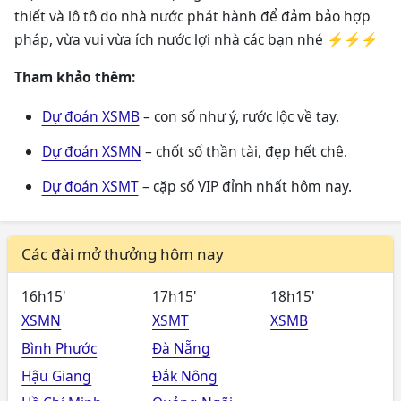
thiết và lô tô do nhà nước phát hành để đảm bảo hợp
pháp, vừa vui vừa ích nước lợi nhà các bạn nhé ⚡⚡⚡
Tham khảo thêm:
Dự đoán XSMB
– con số như ý, rước lộc về tay.
Dự đoán XSMN
– chốt số thần tài, đẹp hết chê.
Dự đoán XSMT
– cặp số VIP đỉnh nhất hôm nay.
Các đài mở thưởng hôm nay
16h15'
17h15'
18h15'
XSMN
XSMT
XSMB
Bình Phước
Đà Nẵng
Hậu Giang
Đắk Nông