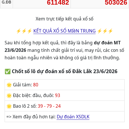
611482
503026
G.ĐB
Xem trực tiếp kết quả xổ số
⚡⚡⚡
KẾT QUẢ XỔ SỐ MIềN TRUNG
⚡⚡⚡
Sau khi tổng hợp kết quả, thì đây là bảng
dự đoán MT
23/6/2026
mang tính chất giải trí vui, may rủi, các con số
hoàn toàn ngẫu nhiên và không có giá trị lĩnh thưởng.
✅ Chốt số lô dự đoán xổ số Đắk Lắk 23/6/2026
🌟 Giải tám:
80
🌟 Đặc biệt: đầu, đuôi:
93
🌟 Bao lô 2 số:
39 - 79 - 24
=> Xem đầy đủ hơn tại:
Dự đoán XSDLK