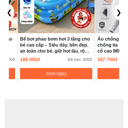
❮
❯
t cao
Bể bơi phao bơm hơi 3 tầng cho
Áo chống nắn
,
bé cao cấp – Siêu dày, bền đẹp,
chống tia UV
ns
an toàn cho bé, giữ hơi lâu, rộng
cổ cao M08 R
rãi
189.000đ
167.700đ
: 200000
Đã bán: 8000
Xem ngay
X