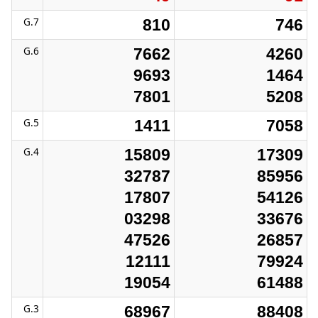
G.7
810
746
G.6
7662
4260
9693
1464
7801
5208
G.5
1411
7058
G.4
15809
17309
32787
85956
17807
54126
03298
33676
47526
26857
12111
79924
19054
61488
G.3
68967
88408