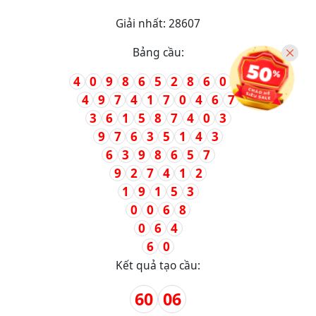
Giải nhất:
28607
Bảng cầu:
4
0
9
8
6
5
2
8
6
0
7
4
9
7
4
1
7
0
4
6
7
3
6
1
5
8
7
4
0
3
9
7
6
3
5
1
4
3
6
3
9
8
6
5
7
9
2
7
4
1
2
1
9
1
5
3
0
0
6
8
0
6
4
6
0
Kết quả tạo cầu:
60
06