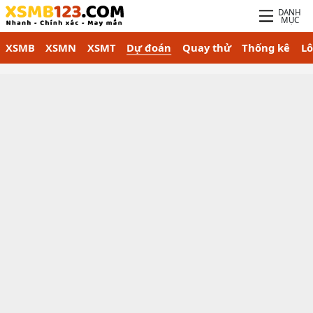
DANH
MỤC
XSMB
XSMN
XSMT
Dự đoán
Quay thử
Thống kê
Lô