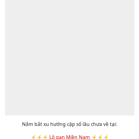
Nắm bắt xu hướng cặp số lâu chưa về tại:
⚡⚡⚡
Lô gan Miền Nam
⚡⚡⚡