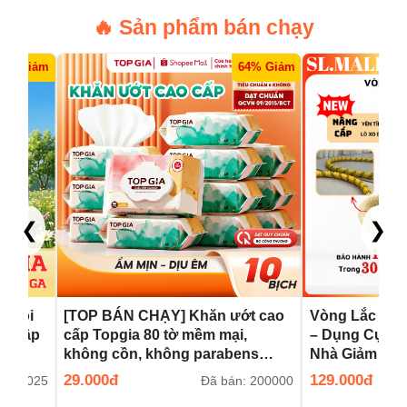
🔥 Sản phẩm bán chạy
8% Giảm
64% Giảm
❮
❯
0 gói
[TOP BÁN CHẠY] Khăn ướt cao
Vòng Lắc Eo 
p, dập
cấp Topgia 80 tờ mềm mại,
– Dụng Cụ Tậ
 tốt
không cồn, không parabens
Nhà Giảm Eo 
dành cho mẹ và bé
29.000đ
129.000đ
án: 2025
Đã bán: 200000