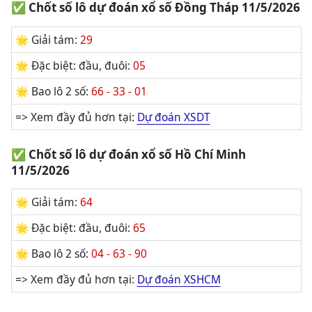
✅ Chốt số lô dự đoán xổ số Đồng Tháp 11/5/2026
🌟 Giải tám:
29
🌟 Đặc biệt: đầu, đuôi:
05
🌟 Bao lô 2 số:
66 - 33 - 01
=> Xem đầy đủ hơn tại:
Dự đoán XSDT
✅ Chốt số lô dự đoán xổ số Hồ Chí Minh
11/5/2026
🌟 Giải tám:
64
🌟 Đặc biệt: đầu, đuôi:
65
🌟 Bao lô 2 số:
04 - 63 - 90
=> Xem đầy đủ hơn tại:
Dự đoán XSHCM