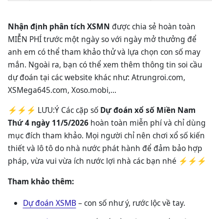
Nhận định phân tích XSMN
được chia sẻ hoàn toàn
MIỄN PHÍ trước một ngày so với ngày mở thưởng để
anh em có thể tham khảo thử và lựa chọn con số may
mắn. Ngoài ra, bạn có thể xem thêm thông tin soi cầu
dự đoán tại các website khác như: Atrungroi.com,
XSMega645.com, Xoso.mobi,...
⚡⚡⚡ LƯU:Ý Các cặp số
Dự đoán xổ số Miền Nam
Thứ 4 ngày 11/5/2026
hoàn toàn miễn phí và chỉ dùng
mục đích tham khảo. Mọi người chỉ nên chơi xổ số kiến
thiết và lô tô do nhà nước phát hành để đảm bảo hợp
pháp, vừa vui vừa ích nước lợi nhà các bạn nhé ⚡⚡⚡
Tham khảo thêm:
Dự đoán XSMB
– con số như ý, rước lộc về tay.