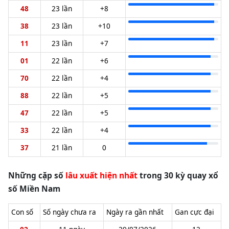
48
23 lần
+8
38
23 lần
+10
11
23 lần
+7
01
22 lần
+6
70
22 lần
+4
88
22 lần
+5
47
22 lần
+5
33
22 lần
+4
37
21 lần
0
Những cặp số
lâu xuất hiện nhất
trong 30 kỳ quay xổ
số Miền Nam
Con số
Số ngày chưa ra
Ngày ra gần nhất
Gan cực đại