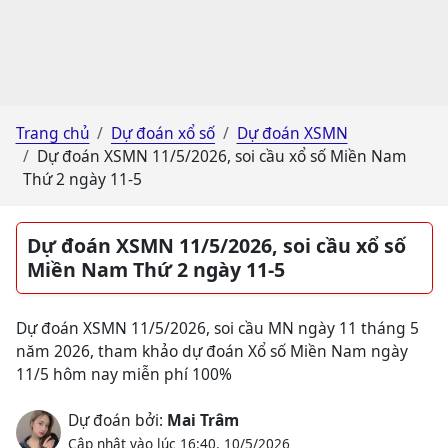
Trang chủ
Dự đoán xổ số
Dự đoán XSMN
Dự đoán XSMN 11/5/2026, soi cầu xổ số Miền Nam
Thứ 2 ngày 11-5
Dự đoán XSMN 11/5/2026, soi cầu xổ số
Miền Nam Thứ 2 ngày 11-5
Dự đoán XSMN 11/5/2026, soi cầu MN ngày 11 tháng 5
năm 2026, tham khảo dự đoán Xổ số Miền Nam ngày
11/5 hôm nay miễn phí 100%
Dự đoán bởi:
Mai Trâm
Cập nhật vào lúc 16:40, 10/5/2026