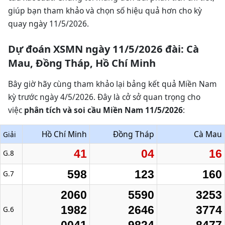
giúp bạn tham khảo và chọn số hiệu quả hơn cho kỳ
quay ngày 11/5/2026.
Dự đoán XSMN ngày 11/5/2026 đài: Cà
Mau, Đồng Tháp, Hồ Chí Minh
Bây giờ hãy cùng tham khảo lại bảng kết quả Miền Nam
kỳ trước ngày 4/5/2026. Đây là cở sở quan trọng cho
việc
phân tích và soi cầu Miền Nam 11/5/2026
:
Hồ Chí Minh
Đồng Tháp
Cà Mau
Giải
41
04
16
G.8
598
123
160
G.7
2060
5590
3253
1982
2646
3774
G.6
0041
9824
8477