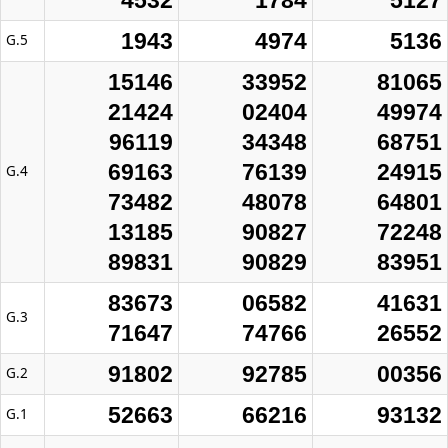
1943
4974
5136
G.5
15146
33952
81065
21424
02404
49974
96119
34348
68751
69163
76139
24915
G.4
73482
48078
64801
13185
90827
72248
89831
90829
83951
83673
06582
41631
G.3
71647
74766
26552
91802
92785
00356
G.2
52663
66216
93132
G.1