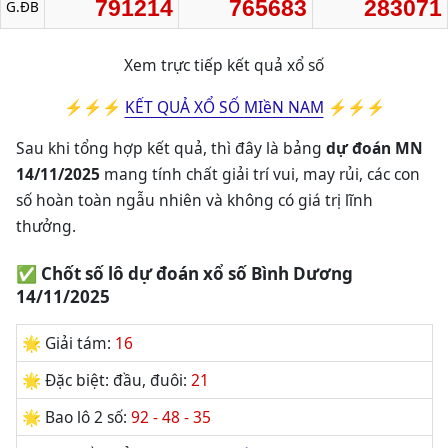
791214
765683
283071
G.ĐB
Xem trực tiếp kết quả xổ số
⚡⚡⚡
KẾT QUẢ XỔ SỐ MIềN NAM
⚡⚡⚡
Sau khi tổng hợp kết quả, thì đây là bảng
dự đoán MN
14/11/2025
mang tính chất giải trí vui, may rủi, các con
số hoàn toàn ngẫu nhiên và không có giá trị lĩnh
thưởng.
✅ Chốt số lô dự đoán xổ số Bình Dương
14/11/2025
🌟 Giải tám:
16
🌟 Đặc biệt: đầu, đuôi:
21
🌟 Bao lô 2 số:
92 - 48 - 35