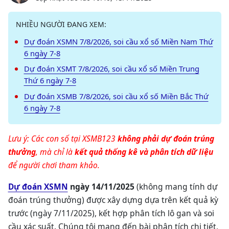
NHIỀU NGƯỜI ĐANG XEM:
Dự đoán XSMN 7/8/2026, soi cầu xổ số Miền Nam Thứ
6 ngày 7-8
Dự đoán XSMT 7/8/2026, soi cầu xổ số Miền Trung
Thứ 6 ngày 7-8
Dự đoán XSMB 7/8/2026, soi cầu xổ số Miền Bắc Thứ
6 ngày 7-8
Lưu ý: Các con số tại XSMB123
không phải dự đoán trúng
thưởng
, mà chỉ là
kết quả thống kê và phân tích dữ liệu
để người chơi tham khảo.
Dự đoán XSMN
ngày 14/11/2025
(không mang tính dự
đoán trúng thưởng) được xây dựng dựa trên kết quả kỳ
trước (ngày 7/11/2025), kết hợp phân tích lô gan và soi
cầu xác suất. Chúng tôi mang đến bài phân tích chi tiết,