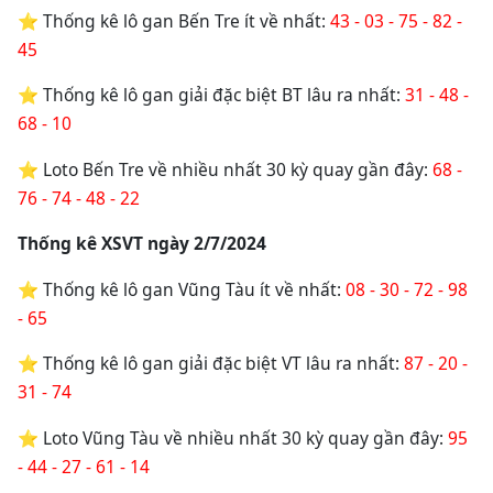
⭐️ Thống kê lô gan Bến Tre ít về nhất:
43 - 03 - 75 - 82 -
45
⭐️ Thống kê lô gan giải đặc biệt BT lâu ra nhất:
31 - 48 -
68 - 10
⭐️ Loto Bến Tre về nhiều nhất 30 kỳ quay gần đây:
68 -
76 - 74 - 48 - 22
Thống kê XSVT ngày 2/7/2024
⭐️ Thống kê lô gan Vũng Tàu ít về nhất:
08 - 30 - 72 - 98
- 65
⭐️ Thống kê lô gan giải đặc biệt VT lâu ra nhất:
87 - 20 -
31 - 74
⭐️ Loto Vũng Tàu về nhiều nhất 30 kỳ quay gần đây:
95
- 44 - 27 - 61 - 14