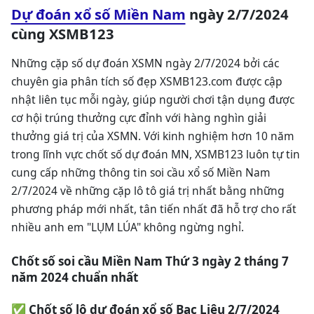
Dự đoán xổ số Miền Nam
ngày 2/7/2024
cùng XSMB123
Những cặp số dự đoán XSMN ngày 2/7/2024 bởi các
chuyên gia phân tích số đẹp XSMB123.com được cập
nhật liên tục mỗi ngày, giúp người chơi tận dụng được
cơ hội trúng thưởng cực đỉnh với hàng nghìn giải
thưởng giá trị của XSMN. Với kinh nghiệm hơn 10 năm
trong lĩnh vực chốt số dự đoán MN, XSMB123 luôn tự tin
cung cấp những thông tin soi cầu xổ số Miền Nam
2/7/2024 về những cặp lô tô giá trị nhất bằng những
phương pháp mới nhất, tân tiến nhất đã hỗ trợ cho rất
nhiều anh em "LỤM LÚA" không ngừng nghỉ.
Chốt số soi cầu Miền Nam Thứ 3 ngày 2 tháng 7
năm 2024 chuẩn nhất
✅ Chốt số lô dự đoán xổ số Bạc Liêu 2/7/2024