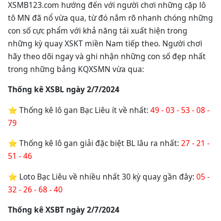
XSMB123.com hướng đến với người chơi những cặp lô
tô MN đã nổ vừa qua, từ đó nắm rõ nhanh chóng những
con số cực phẩm với khả năng tái xuất hiện trong
những kỳ quay XSKT miền Nam tiếp theo. Người chơi
hãy theo dõi ngay và ghi nhận những con số đẹp nhất
trong những bảng KQXSMN vừa qua:
Thống kê XSBL ngày 2/7/2024
⭐️ Thống kê lô gan Bạc Liêu ít về nhất:
49 - 03 - 53 - 08 -
79
⭐️ Thống kê lô gan giải đặc biệt BL lâu ra nhất:
27 - 21 -
51 - 46
⭐️ Loto Bạc Liêu về nhiều nhất 30 kỳ quay gần đây:
05 -
32 - 26 - 68 - 40
Thống kê XSBT ngày 2/7/2024