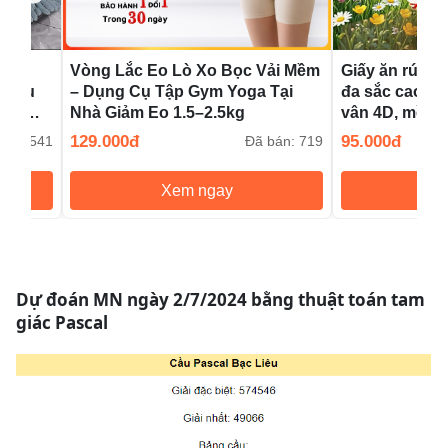
MOP
Vòng Lắc Eo Lò Xo Bọc Vải Mềm
Giấy ăn rút To
 Lau
– Dụng Cụ Tập Gym Yoga Tại
đa sắc cao cấp
oay
Nhà Giảm Eo 1.5–2.5kg
vân 4D, mềm m
129.000đ
95.000đ
bán: 541
Đã bán: 719
Xem ngay
X
Dự đoán MN ngày 2/7/2024 bằng thuật toán tam
giác Pascal