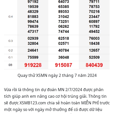
Quay thử XSMN ngày 2 tháng 7 năm 2024
Vừa rồi là thông tin dự đoán MN 2/7/2024 được phân
tích giúp anh em nâng cao cơ hội trúng giải. Thông tin
sẽ được XSMB123.com chia sẻ hoàn toàn MIỄN PHÍ trước
một ngày so với ngày mở thưởng để có được dữ liệu