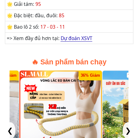
🌟 Giải tám:
95
🌟 Đặc biệt: đầu, đuôi:
85
🌟 Bao lô 2 số:
17 - 03 - 11
=> Xem đầy đủ hơn tại:
Dự đoán XSVT
🔥 Sản phẩm bán chạy
0% Giảm
36% Giảm
❮
❯