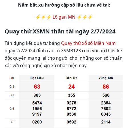
Nắm bắt xu hướng cặp số lâu chưa về tại:
⚡⚡⚡
Lô gan MN
⚡⚡⚡
Quay thử XSMN thần tài ngày 2/7/2024
Tận dụng kết quả từ bảng
Quay thử xổ số Miền Nam
ngày 2/7/2024 đỉnh cao từ XSMB123.com với bộ thiết kê
độc quyền mang lại cho người chơi những con số chuẩn
xác với công nghệ xịn xò nhất hiện nay.