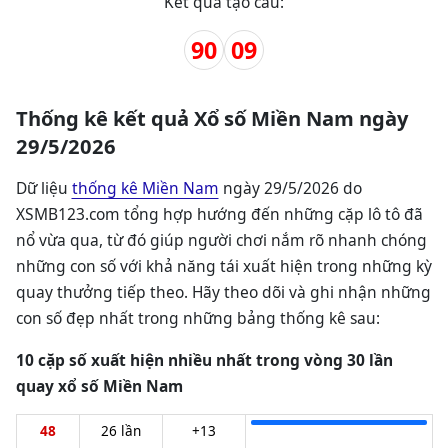
Kết quả tạo cầu:
90
09
Thống kê kết quả Xổ số Miền Nam ngày
29/5/2026
Dữ liệu
thống kê Miền Nam
ngày 29/5/2026 do
XSMB123.com tổng hợp hướng đến những cặp lô tô đã
nổ vừa qua, từ đó giúp người chơi nắm rõ nhanh chóng
những con số với khả năng tái xuất hiện trong những kỳ
quay thưởng tiếp theo. Hãy theo dõi và ghi nhận những
con số đẹp nhất trong những bảng thống kê sau:
10 cặp số xuất hiện nhiều nhất trong vòng 30 lần
quay xổ số Miền Nam
48
26 lần
+13