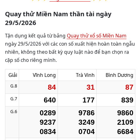
Quay thử Miền Nam thần tài ngày
29/5/2026
Tận dụng kết quả từ bảng
Quay thử xổ số Miền Nam
ngày 29/5/2026 với các con số xuất hiện hoàn toàn ngẫu
nhiên, không theo bất kỳ quy luật nào để bạn chọn ra
cặp số cho riêng mình.
Giải
Vĩnh Long
Trà Vinh
Bình Dương
G.8
84
31
87
G.7
640
177
839
G.6
0289
9786
9860
9237
3249
2109
0834
0704
6684