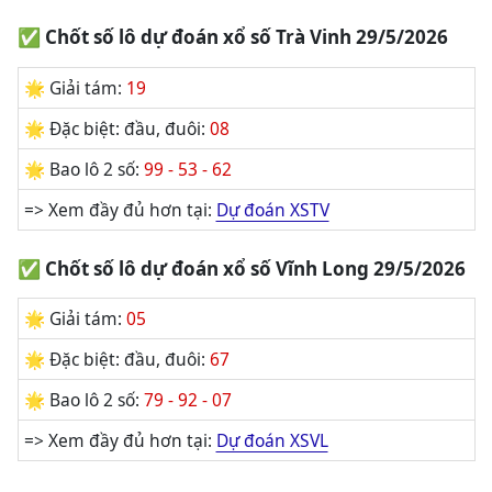
✅ Chốt số lô dự đoán xổ số Trà Vinh 29/5/2026
🌟 Giải tám:
19
🌟 Đặc biệt: đầu, đuôi:
08
🌟 Bao lô 2 số:
99 - 53 - 62
=> Xem đầy đủ hơn tại:
Dự đoán XSTV
✅ Chốt số lô dự đoán xổ số Vĩnh Long 29/5/2026
🌟 Giải tám:
05
🌟 Đặc biệt: đầu, đuôi:
67
🌟 Bao lô 2 số:
79 - 92 - 07
=> Xem đầy đủ hơn tại:
Dự đoán XSVL