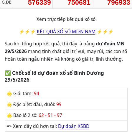
576339
750681
796933
G.ĐB
Xem trực tiếp kết quả xổ số
⚡⚡⚡
KẾT QUẢ XỔ SỐ MIềN NAM
⚡⚡⚡
Sau khi tổng hợp kết quả, thì đây là bảng
dự đoán MN
29/5/2026
mang tính chất giải trí vui, may rủi, các con số
hoàn toàn ngẫu nhiên và không có giá trị lĩnh thưởng.
✅ Chốt số lô dự đoán xổ số Bình Dương
29/5/2026
🌟 Giải tám:
94
🌟 Đặc biệt: đầu, đuôi:
99
🌟 Bao lô 2 số:
62 - 51 - 97
=> Xem đầy đủ hơn tại:
Dự đoán XSBD