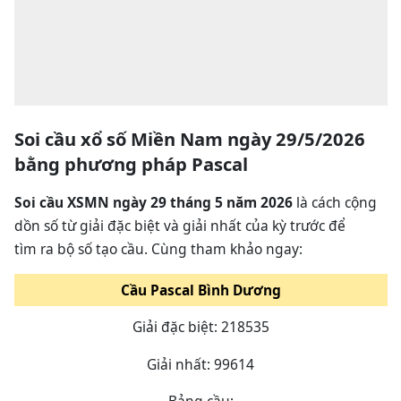
Soi cầu xổ số Miền Nam ngày 29/5/2026
bằng phương pháp Pascal
Soi cầu XSMN ngày 29 tháng 5 năm 2026
là cách cộng
dồn số từ giải đặc biệt và giải nhất của kỳ trước để
tìm ra bộ số tạo cầu. Cùng tham khảo ngay:
Cầu Pascal Bình Dương
Giải đặc biệt:
218535
Giải nhất:
99614