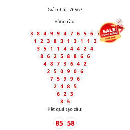
Giải nhất:
76567
Bảng cầu:
3
8
4
9
9
4
7
6
5
6
7
1
2
3
8
3
1
3
1
1
3
3
5
1
1
4
4
4
2
4
8
6
2
5
8
8
6
6
4
8
7
3
6
4
2
2
5
0
9
0
6
7
5
9
9
6
2
4
8
5
6
2
3
8
5
Kết quả tạo cầu:
85
58