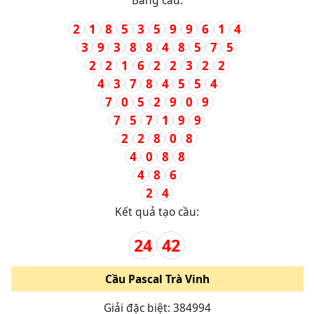
Bảng cầu:
2
1
8
5
3
5
9
9
6
1
4
3
9
3
8
8
4
8
5
7
5
2
2
1
6
2
2
3
2
2
4
3
7
8
4
5
5
4
7
0
5
2
9
0
9
7
5
7
1
9
9
2
2
8
0
8
4
0
8
8
4
8
6
2
4
Kết quả tạo cầu:
24
42
Cầu Pascal Trà Vinh
Giải đặc biệt:
384994