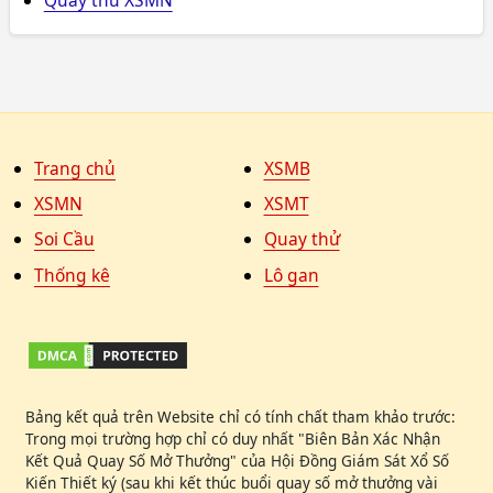
Trang chủ
XSMB
XSMN
XSMT
Soi Cầu
Quay thử
Thống kê
Lô gan
Bảng kết quả trên Website chỉ có tính chất tham khảo trước:
Trong mọi trường hợp chỉ có duy nhất "Biên Bản Xác Nhận
Kết Quả Quay Số Mở Thưởng" của Hội Đồng Giám Sát Xổ Số
Kiến Thiết ký (sau khi kết thúc buổi quay số mở thưởng vài