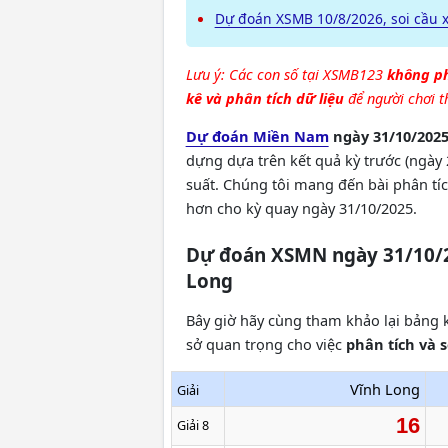
Dự đoán XSMB 10/8/2026, soi cầu x
Lưu ý: Các con số tại XSMB123
không p
kê và phân tích dữ liệu
để người chơi 
Dự đoán Miền Nam
ngày 31/10/202
dựng dựa trên kết quả kỳ trước (ngày 2
suất. Chúng tôi mang đến bài phân tíc
hơn cho kỳ quay ngày 31/10/2025.
Dự đoán XSMN ngày 31/10/20
Long
Bây giờ hãy cùng tham khảo lại bảng 
sở quan trọng cho việc
phân tích và 
Vĩnh Long
Giải
16
Giải 8