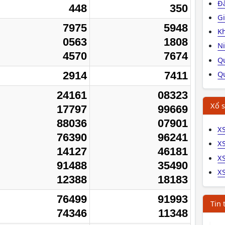
Đ
448
350
Gi
7975
5948
K
0563
1808
N
4570
7674
Q
Q
2914
7411
24161
08323
Xổ 
17797
99669
88036
07901
X
76390
96241
X
14127
46181
X
91488
35490
X
12388
18183
76499
91993
Tin 
74346
11348