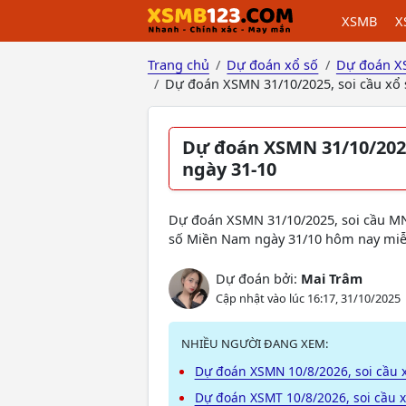
XSMB
X
Trang chủ
Dự đoán xổ số
Dự đoán 
Dự đoán XSMN 31/10/2025, soi cầu xổ
Dự đoán XSMN 31/10/2025
ngày 31-10
Dự đoán XSMN 31/10/2025, soi cầu M
số Miền Nam ngày 31/10 hôm nay miễ
Dự đoán bởi:
Mai Trâm
Cập nhật vào lúc 16:17, 31/10/2025
NHIỀU NGƯỜI ĐANG XEM:
Dự đoán XSMN 10/8/2026, soi cầu 
Dự đoán XSMT 10/8/2026, soi cầu x