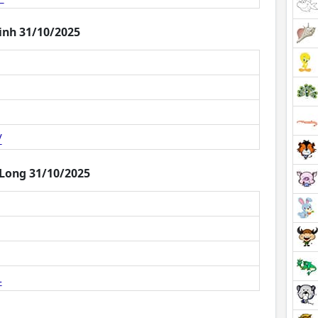
inh 31/10/2025
V
 Long 31/10/2025
L