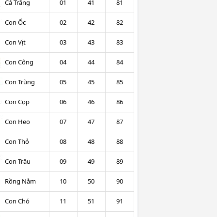
Cá Trắng
01
41
81
Con Ốc
02
42
82
Con Vịt
03
43
83
Con Công
04
44
84
Con Trùng
05
45
85
Con Cọp
06
46
86
Con Heo
07
47
87
Con Thỏ
08
48
88
Con Trâu
09
49
89
Rồng Nằm
10
50
90
Con Chó
11
51
91