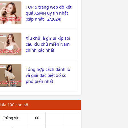
TOP 5 trang web dò kết
quả XSMN uy tín nhất
(cập nhật T2/2024)
Xỉu chủ là gì? Bí kíp soi
cầu xỉu chủ miền Nam
chính xác nhất
Tổng hợp cách đánh lô
và giải đặc biệt xổ số
phổ biến nhất
hĩa 100 con số
Trứng Vịt
00