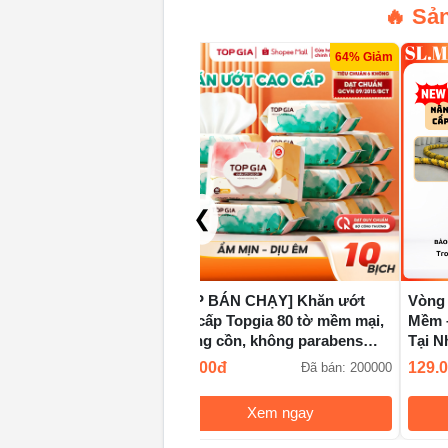
🔥 Sả
38% Giảm
64% Giảm
❮
ote) Gậy chụp ảnh
[TOP BÁN CHẠY] Khăn ướt
Vòng 
chân A14 1M8 điều
cao cấp Topgia 80 tờ mềm mại,
Mềm 
a có phân loại đèn trợ
không cồn, không parabens
Tại N
od chụp ảnh SPO1
dành cho mẹ và bé
29.000đ
129.
Đã bán: 179
Đã bán: 200000
Xem ngay
Xem ngay