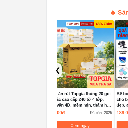
🔥 Sả
42% Giảm
48% Giảm
❮
 UPF 50+
Giấy ăn rút Topgia thùng 20 gói
Bể bơi phao bơm
 khoá kéo
đa sắc cao cấp 240 tờ 4 lớp,
cho bé cao cấp –
dập vân 4D, mềm mịn, thấm hút
đẹp, an toàn cho 
tốt
lâu, rộng rãi
95.000đ
189.000đ
 bán: 10000
Đã bán: 2025
Xem ngay
Xem n