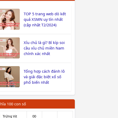
TOP 5 trang web dò kết
quả XSMN uy tín nhất
(cập nhật T2/2024)
Xỉu chủ là gì? Bí kíp soi
cầu xỉu chủ miền Nam
chính xác nhất
Tổng hợp cách đánh lô
và giải đặc biệt xổ số
phổ biến nhất
hĩa 100 con số
Trứng Vịt
00