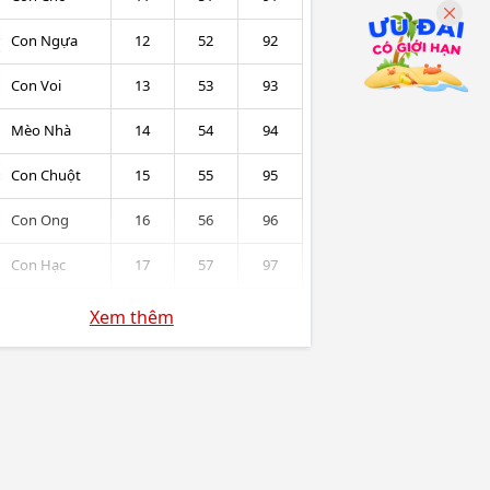
Con Ngựa
12
52
92
Con Voi
13
53
93
Mèo Nhà
14
54
94
Con Chuột
15
55
95
Con Ong
16
56
96
Con Hạc
17
57
97
Mèo Rừng
18
58
98
Xem thêm
Con Bướm
19
59
99
Con Rết
19
60
Cô Gái
21
61
Bồ Câu
22
62