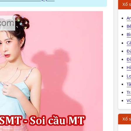
Xổ 
A
Bế
B
C
Đ
Đ
H
L
T
Tr
V
Xổ 