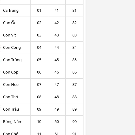
Cá Trắng
01
41
81
Con Ốc
02
42
82
Con Vịt
03
43
83
Con Công
04
44
84
Con Trùng
05
45
85
Con Cọp
06
46
86
Con Heo
07
47
87
Con Thỏ
08
48
88
Con Trâu
09
49
89
Rồng Nằm
10
50
90
Con Chó
11
51
91