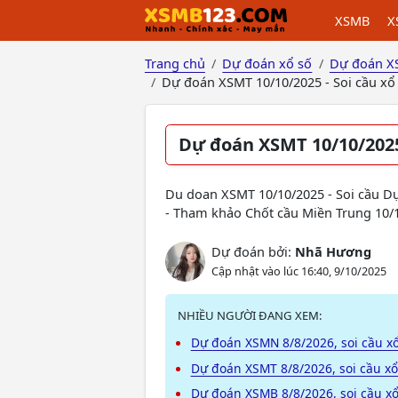
XSMB
X
Trang chủ
Dự đoán xổ số
Dự đoán X
Dự đoán XSMT 10/10/2025 - Soi cầu xổ
Dự đoán XSMT 10/10/2025 
Du doan XSMT 10/10/2025 - Soi cầu D
- Tham khảo Chốt cầu Miền Trung 10/
Dự đoán bởi:
Nhã Hương
Cập nhật vào lúc 16:40, 9/10/2025
NHIỀU NGƯỜI ĐANG XEM:
Dự đoán XSMN 8/8/2026, soi cầu x
Dự đoán XSMT 8/8/2026, soi cầu xổ
Dự đoán XSMB 8/8/2026, soi cầu xổ