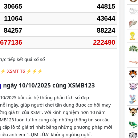
30665
44815
11064
43644
84257
88224
677136
222490
ực tiếp kết quả xổ số
⚡⚡
XSMT T6
⚡⚡⚡
g
ngày 10/10/2025 cùng XSMB123
0/2025 bởi các hệ thống phân tích số đẹp
mỗi ngày, giúp người chơi tận dụng được cơ hội may
ởng giá trị của XSMT. Với kinh nghiệm hơn 10 năm
SMB123 luôn tự tin cung cấp những thông tin soi cầu
 cặp lô tô giá trị nhất bằng những phương pháp mới
t nhiều anh em "LỤM LÚA" không ngừng nghỉ.