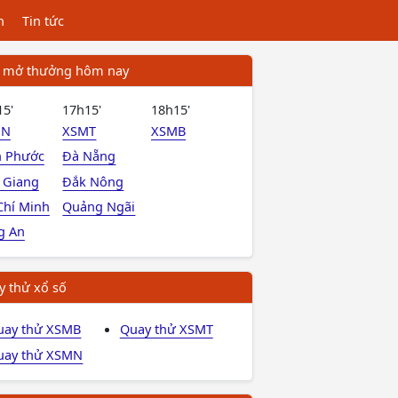
n
Tin tức
h mở thưởng hôm nay
15'
17h15'
18h15'
MN
XSMT
XSMB
h Phước
Đà Nẵng
 Giang
Đắk Nông
Chí Minh
Quảng Ngãi
g An
y thử xổ số
uay thử XSMB
Quay thử XSMT
uay thử XSMN