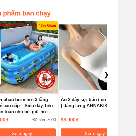
n phẩm bán chạy
43% Giảm
0% Giảm
❯
 hơi 3 tầng
Áo 2 dây sợi bún ( có mút ngực
 Siêu dày, bền
) dáng lửng ANNAKIKI- 030B
bé, giữ hơi
98.000đ
Đã bán: 453
Đã bán: 8000
Xem ngay
gay