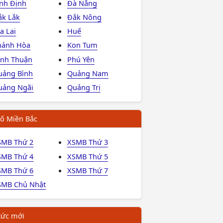
ình Định
Đà Nẵng
ắk Lắk
Đắk Nông
a Lai
Huế
hánh Hòa
Kon Tum
inh Thuận
Phú Yên
uảng Bình
Quảng Nam
uảng Ngãi
Quảng Trị
số Miền Bắc
SMB Thứ 2
XSMB Thứ 3
SMB Thứ 4
XSMB Thứ 5
SMB Thứ 6
XSMB Thứ 7
SMB Chủ Nhật
tức mới