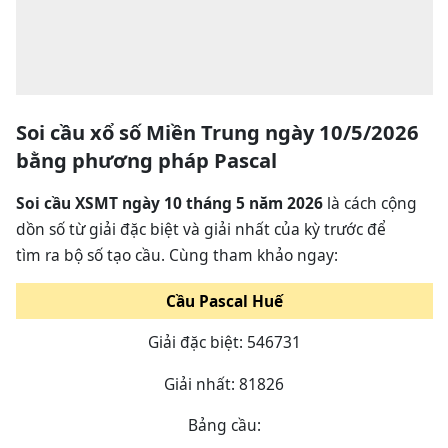
Soi cầu xổ số Miền Trung ngày 10/5/2026
bằng phương pháp Pascal
Soi cầu XSMT ngày 10 tháng 5 năm 2026
là cách cộng
dồn số từ giải đặc biệt và giải nhất của kỳ trước để
tìm ra bộ số tạo cầu. Cùng tham khảo ngay:
Cầu Pascal Huế
Giải đặc biệt:
546731
Giải nhất:
81826
Bảng cầu: