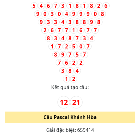
5
4
6
7
3
1
8
1
8
2
6
9
0
3
0
4
9
9
9
0
8
9
3
3
4
3
8
8
9
8
2
6
7
7
1
6
7
7
8
3
4
8
7
3
4
1
7
2
5
0
7
8
9
7
5
7
7
6
2
2
3
8
4
1
2
Kết quả tạo cầu:
12
21
Cầu Pascal Khánh Hòa
Giải đặc biệt:
659414