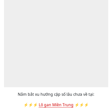
Nắm bắt xu hướng cặp số lâu chưa về tại:
⚡⚡⚡
Lô gan Miền Trung
⚡⚡⚡