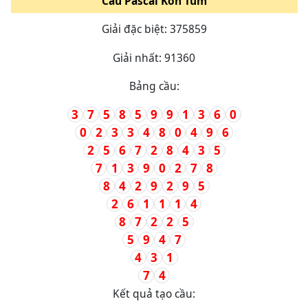
Cầu Pascal Kon Tum
Giải đặc biệt:
375859
Giải nhất:
91360
Bảng cầu:
3
7
5
8
5
9
9
1
3
6
0
0
2
3
3
4
8
0
4
9
6
2
5
6
7
2
8
4
3
5
7
1
3
9
0
2
7
8
8
4
2
9
2
9
5
2
6
1
1
1
4
8
7
2
2
5
5
9
4
7
4
3
1
7
4
Kết quả tạo cầu: