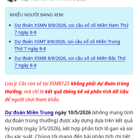
NHIỀU NGƯỜI ĐANG XEM:
Dự đoán XSMN 8/8/2026, soi cầu xổ số Miền Nam Thứ
7 ngày 8-8
Dự đoán XSMT 8/8/2026, soi cầu xổ số Miền Trung
Thứ 7 ngày 8-8
Dự đoán XSMB 8/8/2026, soi cầu xổ số Miền Bắc Thứ
7 ngày 8-8
Lưu ý: Các con số tại XSMB123
không phải dự đoán trúng
thưởng
, mà chỉ là
kết quả thống kê và phân tích dữ liệu
để người chơi tham khảo.
Dự đoán Miền Trung
ngày 10/5/2026
(không mang tính
dự đoán trúng thưởng) được xây dựng dựa trên kết quả
kỳ trước (ngày 3/5/2026), kết hợp phân tích lô gan và soi
cầu xác suất. Chúng tôi mang đến bài phân tích chi tiết,