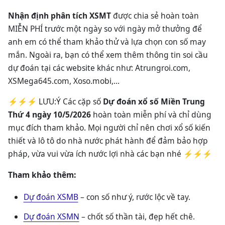
Nhận định phân tích XSMT
được chia sẻ hoàn toàn
MIỄN PHÍ trước một ngày so với ngày mở thưởng để
anh em có thể tham khảo thử và lựa chọn con số may
mắn. Ngoài ra, bạn có thể xem thêm thông tin soi cầu
dự đoán tại các website khác như: Atrungroi.com,
XSMega645.com, Xoso.mobi,...
⚡⚡⚡ LƯU:Ý Các cặp số
Dự đoán xổ số Miền Trung
Thứ 4 ngày 10/5/2026
hoàn toàn miễn phí và chỉ dùng
mục đích tham khảo. Mọi người chỉ nên chơi xổ số kiến
thiết và lô tô do nhà nước phát hành để đảm bảo hợp
pháp, vừa vui vừa ích nước lợi nhà các bạn nhé ⚡⚡⚡
Tham khảo thêm:
Dự đoán XSMB
– con số như ý, rước lộc về tay.
Dự đoán XSMN
– chốt số thần tài, đẹp hết chê.