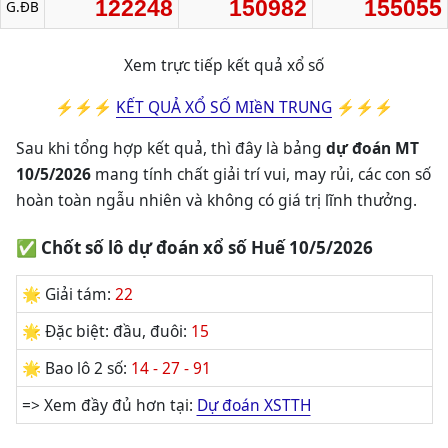
122248
150982
155055
G.ĐB
Xem trực tiếp kết quả xổ số
⚡⚡⚡
KẾT QUẢ XỔ SỐ MIềN TRUNG
⚡⚡⚡
Sau khi tổng hợp kết quả, thì đây là bảng
dự đoán MT
10/5/2026
mang tính chất giải trí vui, may rủi, các con số
hoàn toàn ngẫu nhiên và không có giá trị lĩnh thưởng.
✅ Chốt số lô dự đoán xổ số Huế 10/5/2026
🌟 Giải tám:
22
🌟 Đặc biệt: đầu, đuôi:
15
🌟 Bao lô 2 số:
14 - 27 - 91
=> Xem đầy đủ hơn tại:
Dự đoán XSTTH