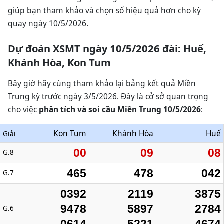
giúp bạn tham khảo và chọn số hiệu quả hơn cho kỳ
quay ngày 10/5/2026.
Dự đoán XSMT ngày 10/5/2026 đài: Huế,
Khánh Hòa, Kon Tum
Bây giờ hãy cùng tham khảo lại bảng kết quả Miền
Trung kỳ trước ngày 3/5/2026. Đây là cở sở quan trọng
cho việc
phân tích và soi cầu Miền Trung 10/5/2026
:
Kon Tum
Khánh Hòa
Huế
Giải
00
09
08
G.8
465
478
042
G.7
0392
2119
3875
9478
5897
2784
G.6
0614
5221
4674