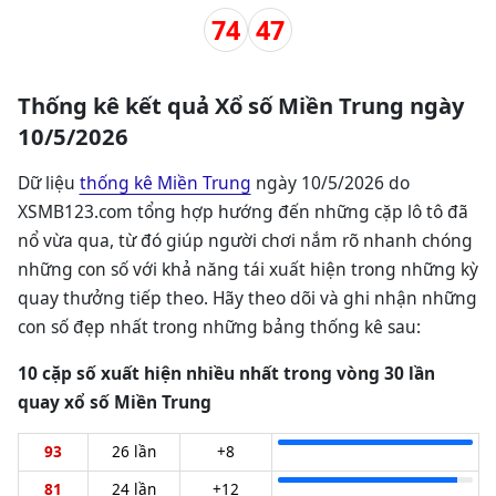
74
47
Thống kê kết quả Xổ số Miền Trung ngày
10/5/2026
Dữ liệu
thống kê Miền Trung
ngày 10/5/2026 do
XSMB123.com tổng hợp hướng đến những cặp lô tô đã
nổ vừa qua, từ đó giúp người chơi nắm rõ nhanh chóng
những con số với khả năng tái xuất hiện trong những kỳ
quay thưởng tiếp theo. Hãy theo dõi và ghi nhận những
con số đẹp nhất trong những bảng thống kê sau:
10 cặp số xuất hiện nhiều nhất trong vòng 30 lần
quay xổ số Miền Trung
93
26 lần
+8
81
24 lần
+12