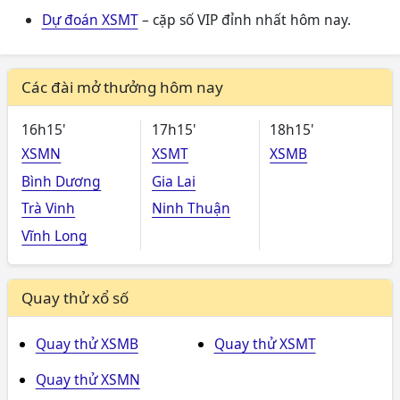
Dự đoán XSMT
– cặp số VIP đỉnh nhất hôm nay.
Các đài mở thưởng hôm nay
16h15'
17h15'
18h15'
XSMN
XSMT
XSMB
Bình Dương
Gia Lai
Trà Vinh
Ninh Thuận
Vĩnh Long
Quay thử xổ số
Quay thử XSMB
Quay thử XSMT
Quay thử XSMN