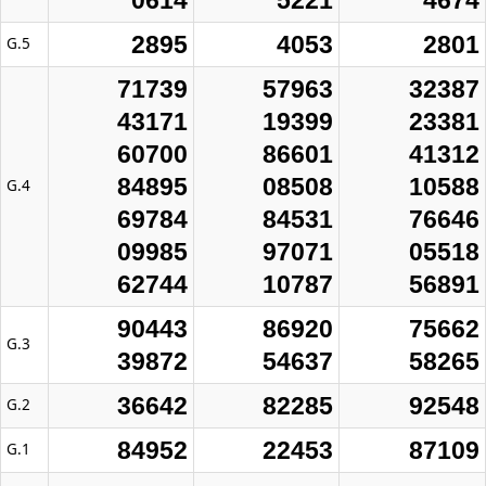
2895
4053
2801
G.5
71739
57963
32387
43171
19399
23381
60700
86601
41312
84895
08508
10588
G.4
69784
84531
76646
09985
97071
05518
62744
10787
56891
90443
86920
75662
G.3
39872
54637
58265
36642
82285
92548
G.2
84952
22453
87109
G.1