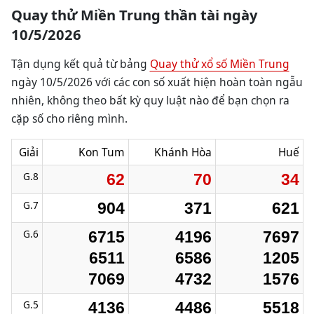
Quay thử Miền Trung thần tài ngày
10/5/2026
Tận dụng kết quả từ bảng
Quay thử xổ số Miền Trung
ngày 10/5/2026 với các con số xuất hiện hoàn toàn ngẫu
nhiên, không theo bất kỳ quy luật nào để bạn chọn ra
cặp số cho riêng mình.
Giải
Kon Tum
Khánh Hòa
Huế
G.8
62
70
34
G.7
904
371
621
G.6
6715
4196
7697
6511
6586
1205
7069
4732
1576
G.5
4136
4486
5518