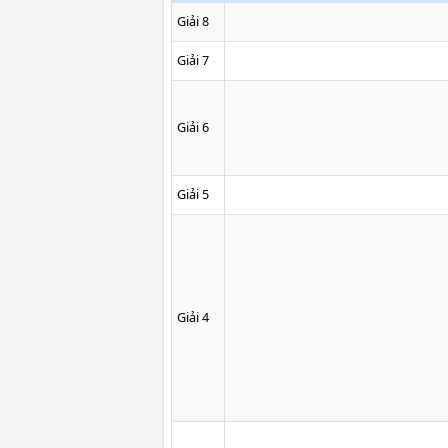
Giải 8
Giải 7
Giải 6
Giải 5
Giải 4