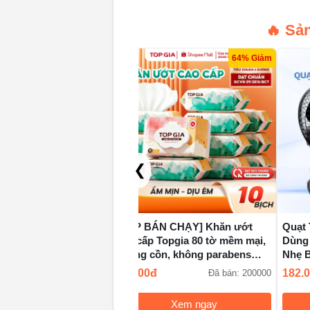
🔥 Sả
40% Giảm
64% Giảm
❮
 BẢN CAO CẤP] Khăn
[TOP BÁN CHẠY] Khăn ướt
Quạt 
TOPGIA dạng bịch treo
cao cấp Topgia 80 tờ mềm mại,
Dùng 
n lợi siêu dai mềm
không cồn, không parabens
Nhẹ B
dành cho mẹ và bé
29.000đ
182.
Đã bán: 5000
Đã bán: 200000
Xem ngay
Xem ngay