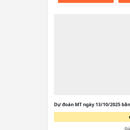
Dự đoán MT ngày 13/10/2025 bằn
Gi