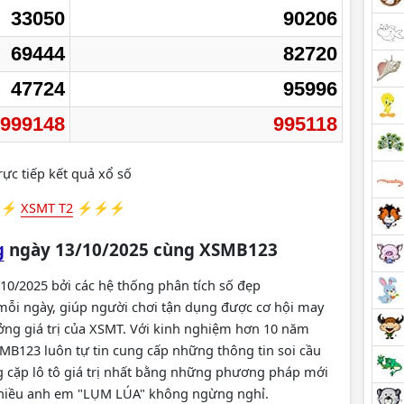
33050
90206
69444
82720
47724
95996
999148
995118
ực tiếp kết quả xổ số
⚡⚡
XSMT T2
⚡⚡⚡
g
ngày 13/10/2025 cùng XSMB123
0/2025 bởi các hệ thống phân tích số đẹp
mỗi ngày, giúp người chơi tận dụng được cơ hội may
ởng giá trị của XSMT. Với kinh nghiệm hơn 10 năm
SMB123 luôn tự tin cung cấp những thông tin soi cầu
 cặp lô tô giá trị nhất bằng những phương pháp mới
t nhiều anh em "LỤM LÚA" không ngừng nghỉ.