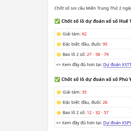
Chốt số soi cầu Miền Trung Thứ 2 ngà
✅ Chốt số lô dự đoán xổ số Huế 
🌟 Giải tám:
62
🌟 Đặc biệt: đầu, đuôi:
95
🌟 Bao lô 2 số:
27 - 58 - 79
=> Xem đầy đủ hơn tại:
Dự đoán XST
✅ Chốt số lô dự đoán xổ số Phú 
🌟 Giải tám:
35
🌟 Đặc biệt: đầu, đuôi:
26
🌟 Bao lô 2 số:
12 - 32 - 57
=> Xem đầy đủ hơn tại:
Dự đoán XSP