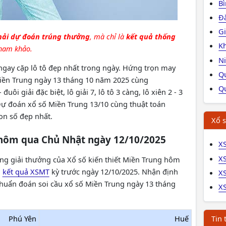
B
Đ
Gi
hải dự đoán trúng thưởng
, mà chỉ là
kết quả thống
K
tham khảo.
N
gay cặp lô tô đẹp nhất trong ngày. Hứng trọn may
Q
iền Trung ngày 13 tháng 10 năm 2025 cùng
Q
 giải đặc biệt, lô giải 7, lô tô 3 càng, lô xiên 2 - 3
 đoán xổ số Miền Trung 13/10 cùng thuật toán
on số đẹp nhất.
Xổ 
 hôm qua Chủ Nhật ngày 12/10/2025
X
X
úng giải thưởng của Xổ số kiến thiết Miền Trung hôm
g
kết quả XSMT
kỳ trước ngày 12/10/2025. Nhận định
X
uẩn đoán soi cầu xổ số Miền Trung ngày 13 tháng
X
Phú Yên
Huế
Tin 