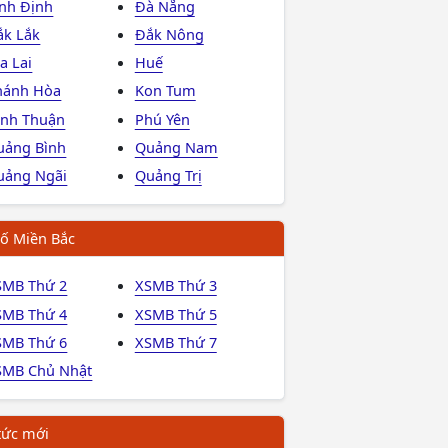
ình Định
Đà Nẵng
ắk Lắk
Đắk Nông
a Lai
Huế
hánh Hòa
Kon Tum
inh Thuận
Phú Yên
uảng Bình
Quảng Nam
uảng Ngãi
Quảng Trị
số Miền Bắc
SMB Thứ 2
XSMB Thứ 3
SMB Thứ 4
XSMB Thứ 5
SMB Thứ 6
XSMB Thứ 7
SMB Chủ Nhật
tức mới