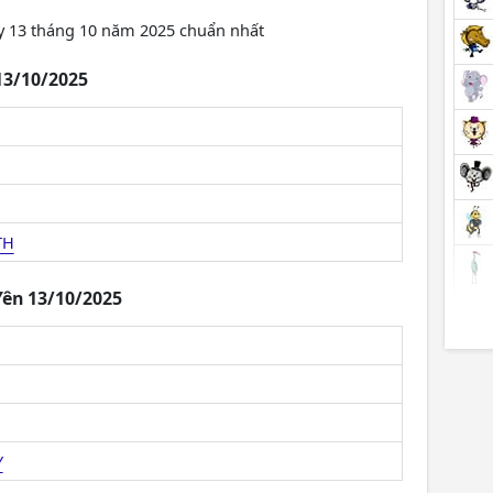
y 13 tháng 10 năm 2025 chuẩn nhất
13/10/2025
TH
Yên 13/10/2025
Y