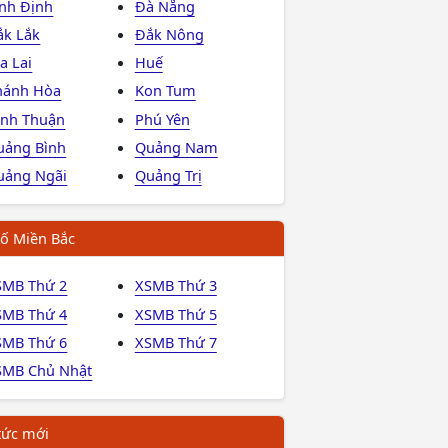
ình Định
Đà Nẵng
ắk Lắk
Đắk Nông
a Lai
Huế
hánh Hòa
Kon Tum
inh Thuận
Phú Yên
uảng Bình
Quảng Nam
uảng Ngãi
Quảng Trị
số Miền Bắc
SMB Thứ 2
XSMB Thứ 3
SMB Thứ 4
XSMB Thứ 5
SMB Thứ 6
XSMB Thứ 7
SMB Chủ Nhật
tức mới