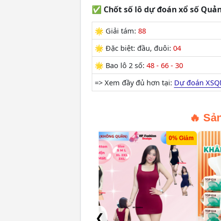
✅ Chốt số lô dự đoán xổ số Quả
🌟 Giải tám:
88
🌟 Đặc biệt: đầu, đuôi:
04
🌟 Bao lô 2 số:
48 - 66 - 30
=> Xem đầy đủ hơn tại:
Dự đoán XSQ
🔥 Sả
43% Giảm
0% Giảm
❮