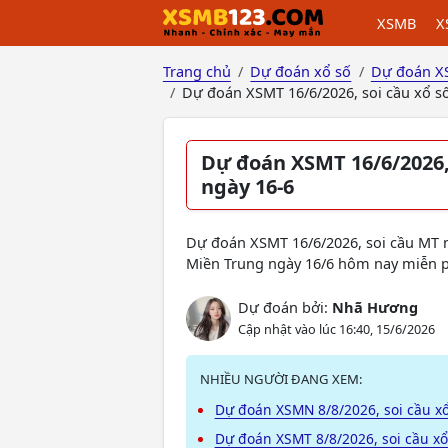
XSMB
X
Trang chủ
Dự đoán xổ số
Dự đoán X
Dự đoán XSMT 16/6/2026, soi cầu xổ s
Dự đoán XSMT 16/6/2026,
ngày 16-6
Dự đoán XSMT 16/6/2026, soi cầu MT 
Miền Trung ngày 16/6 hôm nay miễn 
Dự đoán bởi:
Nhã Hương
Cập nhật vào lúc 16:40, 15/6/2026
NHIỀU NGƯỜI ĐANG XEM:
Dự đoán XSMN 8/8/2026, soi cầu x
Dự đoán XSMT 8/8/2026, soi cầu xổ