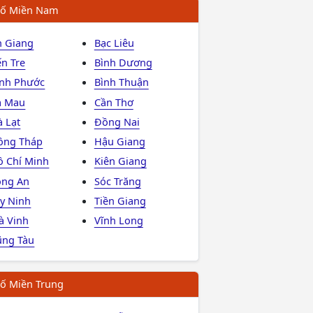
số Miền Nam
n Giang
Bạc Liêu
n Tre
Bình Dương
ình Phước
Bình Thuận
à Mau
Cần Thơ
à Lạt
Đồng Nai
ồng Tháp
Hậu Giang
ồ Chí Minh
Kiên Giang
ong An
Sóc Trăng
ây Ninh
Tiền Giang
à Vinh
Vĩnh Long
ũng Tàu
số Miền Trung