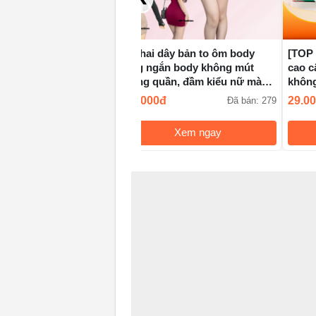
3 tầng
Váy hai dây bản to ôm body
[TOP BÁN CHẠY]
 dày, bền
dáng ngắn body không mút
cao cấp Topgia 8
giữ hơi
không quần, đầm kiểu nữ màu
không cồn, khôn
đen nâu sáng da đi tiệc bigsize
dành cho mẹ và 
100.000đ
29.000đ
Đã bán: 8000
Đã bán: 279
HP37
Xem ngay
Xem n