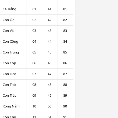
Cá Trắng
01
41
81
Con Ốc
02
42
82
Con Vịt
03
43
83
Con Công
04
44
84
Con Trùng
05
45
85
Con Cọp
06
46
86
Con Heo
07
47
87
Con Thỏ
08
48
88
Con Trâu
09
49
89
Rồng Nằm
10
50
90
Con Chó
11
51
91