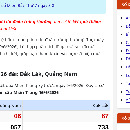
Xổ 
 số Miền Bắc Thứ 7 ngày 8-8
A
hải dự đoán trúng thưởng
, mà chỉ là
kết quả thống
Bế
tham khảo.
B
6
(không mang tính dự đoán trúng thưởng) được xây
C
/6/2026), kết hợp phân tích lô gan và soi cầu xác
Đ
h chi tiết, giúp bạn tham khảo và chọn số hiệu quả
Đ
H
26 đài: Đắk Lắk, Quảng Nam
L
T
ết quả Miền Trung kỳ trước ngày 9/6/2026. Đây là cở
Tr
soi cầu Miền Trung 16/6/2026
:
V
uảng Nam
Đắk Lắk
08
87
Xổ 
057
733