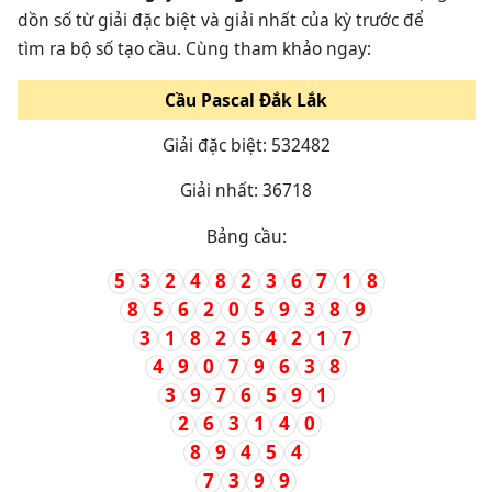
dồn số từ giải đặc biệt và giải nhất của kỳ trước để
tìm ra bộ số tạo cầu. Cùng tham khảo ngay:
Cầu Pascal Đắk Lắk
Giải đặc biệt:
532482
Giải nhất:
36718
Bảng cầu:
5
3
2
4
8
2
3
6
7
1
8
8
5
6
2
0
5
9
3
8
9
3
1
8
2
5
4
2
1
7
4
9
0
7
9
6
3
8
3
9
7
6
5
9
1
2
6
3
1
4
0
8
9
4
5
4
7
3
9
9