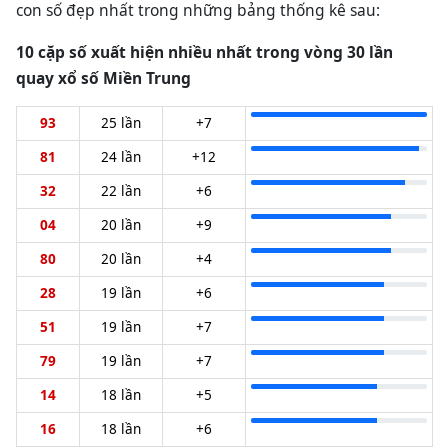
con số đẹp nhất trong những bảng thống kê sau:
10 cặp số xuất hiện nhiều nhất trong vòng 30 lần
quay xổ số Miền Trung
93
25 lần
+7
81
24 lần
+12
32
22 lần
+6
04
20 lần
+9
80
20 lần
+4
28
19 lần
+6
51
19 lần
+7
79
19 lần
+7
14
18 lần
+5
16
18 lần
+6