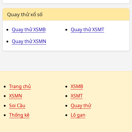
Quay thử xổ số
Quay thử XSMB
Quay thử XSMT
Quay thử XSMN
Trang chủ
XSMB
XSMN
XSMT
Soi Cầu
Quay thử
Thống kê
Lô gan