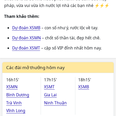
pháp, vừa vui vừa ích nước lợi nhà các bạn nhé ⚡⚡⚡
Tham khảo thêm:
Dự đoán XSMB
– con số như ý, rước lộc về tay.
Dự đoán XSMN
– chốt số thần tài, đẹp hết chê.
Dự đoán XSMT
– cặp số VIP đỉnh nhất hôm nay.
Các đài mở thưởng hôm nay
16h15'
17h15'
18h15'
XSMN
XSMT
XSMB
Bình Dương
Gia Lai
Trà Vinh
Ninh Thuận
Vĩnh Long