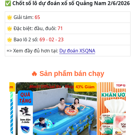
✅ Chốt số lô dự đoán xổ số Quảng Nam 2/6/2026
🌟 Giải tám:
65
🌟 Đặc biệt: đầu, đuôi:
71
🌟 Bao lô 2 số:
69 - 02 - 23
=> Xem đầy đủ hơn tại:
Dự đoán XSQNA
🔥 Sản phẩm bán chạy
% Giảm
43% Giảm