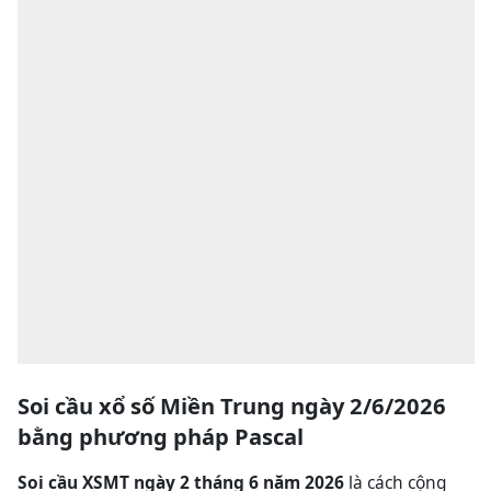
Soi cầu xổ số Miền Trung ngày 2/6/2026
bằng phương pháp Pascal
Soi cầu XSMT ngày 2 tháng 6 năm 2026
là cách cộng