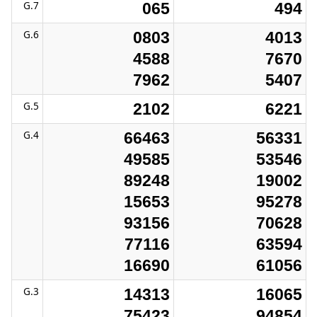
G.7
065
494
G.6
0803
4013
4588
7670
7962
5407
G.5
2102
6221
G.4
66463
56331
49585
53546
89248
19002
15653
95278
93156
70628
77116
63594
16690
61056
G.3
14313
16065
75423
94854