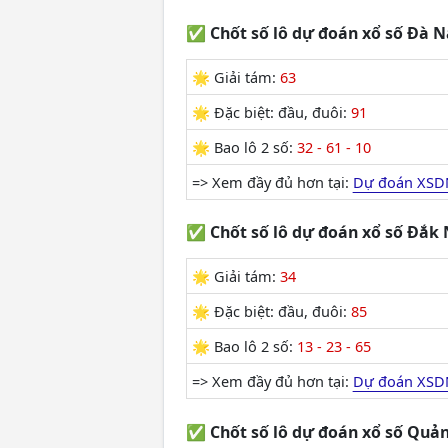
✅ Chốt số lô dự đoán xổ số Đà N
🌟 Giải tám:
63
🌟 Đặc biệt: đầu, đuôi:
91
🌟 Bao lô 2 số:
32 - 61 - 10
=> Xem đầy đủ hơn tại:
Dự đoán XS
✅ Chốt số lô dự đoán xổ số Đắk
🌟 Giải tám:
34
🌟 Đặc biệt: đầu, đuôi:
85
🌟 Bao lô 2 số:
13 - 23 - 65
=> Xem đầy đủ hơn tại:
Dự đoán XS
✅ Chốt số lô dự đoán xổ số Quản