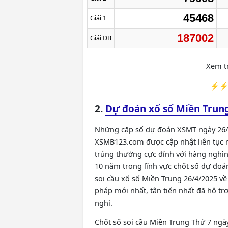
45468
Giải 1
187002
Giải ĐB
Xem tr
⚡
2.
Dự đoán xổ số Miền Trun
Những cặp số dự đoán XSMT ngày 26/4
XSMB123.com được cập nhật liên tục m
trúng thưởng cực đỉnh với hàng nghìn
10 năm trong lĩnh vực chốt số dự đoá
soi cầu xổ số Miền Trung 26/4/2025 v
pháp mới nhất, tân tiến nhất đã hỗ 
nghỉ.
Chốt số soi cầu Miền Trung Thứ 7 ngà