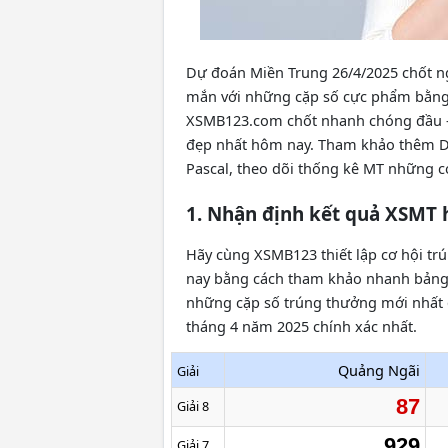
Dự đoán Miền Trung 26/4/2025 chốt ng
mắn với những cặp số cực phẩm bằng 
XSMB123.com chốt nhanh chóng đầu - đuôi
đẹp nhất hôm nay. Tham khảo thêm Dự
Pascal, theo dõi thống kê MT những c
1. Nhận định kết quả XSMT
Hãy cùng XSMB123 thiết lập cơ hội tr
nay bằng cách tham khảo nhanh bản
những cặp số trúng thưởng mới nhất 
tháng 4 năm 2025 chính xác nhất.
Quảng Ngãi
Giải
87
Giải 8
929
Giải 7