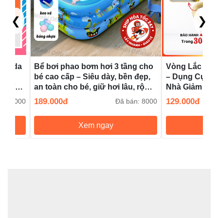
❮
❯
iết da
Bể bơi phao bơm hơi 3 tầng cho
Vòng Lắc Eo 
bé cao cấp – Siêu dày, bền đẹp,
– Dụng Cụ Tậ
12/13/14/15/16/pro/max/plus/promax
an toàn cho bé, giữ hơi lâu, rộng
Nhà Giảm Eo 
rãi
189.000đ
129.000đ
: 100000
Đã bán: 8000
Xem ngay
X