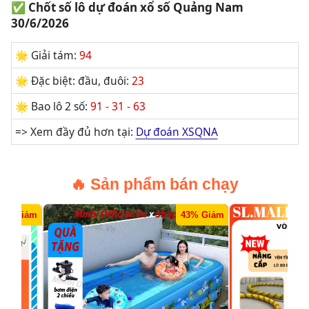
✅ Chốt số lô dự đoán xổ số Quảng Nam
30/6/2026
🌟 Giải tám:
94
🌟 Đặc biệt: đầu, đuôi:
23
🌟 Bao lô 2 số:
91 - 31 - 63
=> Xem đầy đủ hơn tại:
Dự đoán XSQNA
🔥 Sản phẩm bán chạy
6% Giảm
43% Giảm