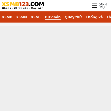
DANH
MỤC
XSMB
XSMN
XSMT
Dự đoán
Quay thử
Thống kê
Lô