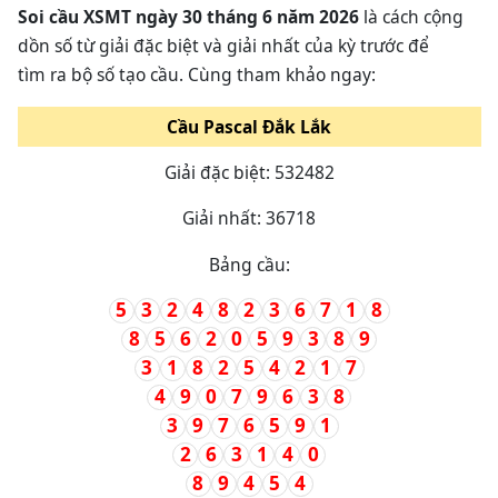
Soi cầu XSMT ngày 30 tháng 6 năm 2026
là cách cộng
dồn số từ giải đặc biệt và giải nhất của kỳ trước để
tìm ra bộ số tạo cầu. Cùng tham khảo ngay:
Cầu Pascal Đắk Lắk
Giải đặc biệt:
532482
Giải nhất:
36718
Bảng cầu:
5
3
2
4
8
2
3
6
7
1
8
8
5
6
2
0
5
9
3
8
9
3
1
8
2
5
4
2
1
7
4
9
0
7
9
6
3
8
3
9
7
6
5
9
1
2
6
3
1
4
0
8
9
4
5
4