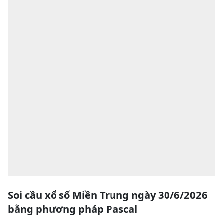
Soi cầu xổ số Miền Trung ngày 30/6/2026
bằng phương pháp Pascal