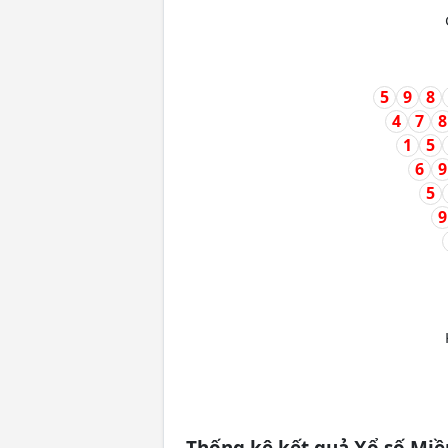
5
9
8
4
7
8
1
5
6
9
5
9
Thống kê kết quả Xổ số Miề