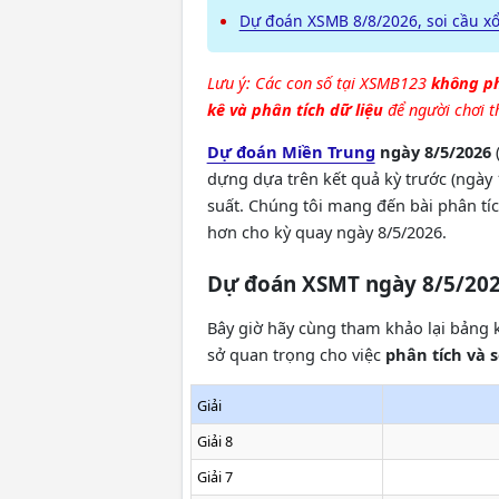
Dự đoán XSMB 8/8/2026, soi cầu xổ
Lưu ý: Các con số tại XSMB123
không p
kê và phân tích dữ liệu
để người chơi 
Dự đoán Miền Trung
ngày 8/5/2026
dựng dựa trên kết quả kỳ trước (ngày 1
suất. Chúng tôi mang đến bài phân tíc
hơn cho kỳ quay ngày 8/5/2026.
Dự đoán XSMT ngày 8/5/2026
Bây giờ hãy cùng tham khảo lại bảng k
sở quan trọng cho việc
phân tích và 
Giải
Giải 8
Giải 7