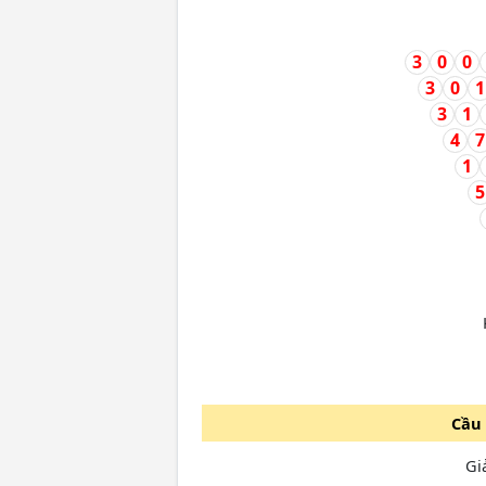
3
0
0
3
0
1
3
1
4
7
1
5
Cầu 
Gi