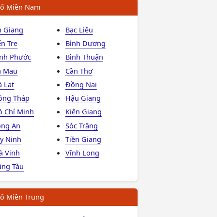
số Miền Nam
n Giang
Bạc Liêu
n Tre
Bình Dương
ình Phước
Bình Thuận
à Mau
Cần Thơ
à Lạt
Đồng Nai
ồng Tháp
Hậu Giang
ồ Chí Minh
Kiên Giang
ong An
Sóc Trăng
ây Ninh
Tiền Giang
à Vinh
Vĩnh Long
ũng Tàu
số Miền Trung