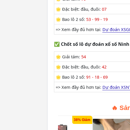
🌟 Đặc biệt: đầu, đuôi:
07
🌟 Bao lô 2 số:
53 - 99 - 19
=> Xem đầy đủ hơn tại:
Dự đoán XSG
✅ Chốt số lô dự đoán xổ số Ninh
🌟 Giải tám:
54
🌟 Đặc biệt: đầu, đuôi:
42
🌟 Bao lô 2 số:
91 - 18 - 69
=> Xem đầy đủ hơn tại:
Dự đoán XSN
🔥 Sả
42% Giảm
38% Giảm