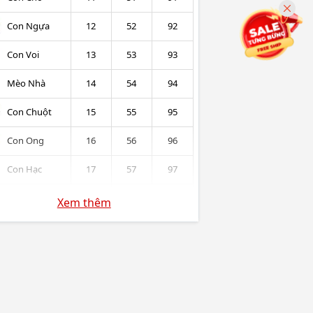
Con Ngựa
12
52
92
Con Voi
13
53
93
Mèo Nhà
14
54
94
Con Chuột
15
55
95
Con Ong
16
56
96
Con Hạc
17
57
97
Mèo Rừng
18
58
98
Xem thêm
Con Bướm
19
59
99
Con Rết
19
60
Cô Gái
21
61
Bồ Câu
22
62