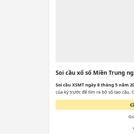
Soi cầu xổ số Miền Trung n
Soi cầu XSMT ngày 8 tháng 5 năm 2
của kỳ trước để tìm ra bộ số tạo cầu
C
Gi