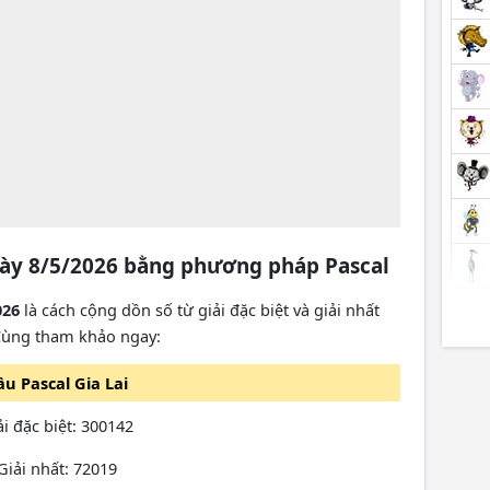
gày 8/5/2026 bằng phương pháp Pascal
026
là cách cộng dồn số từ giải đặc biệt và giải nhất
. Cùng tham khảo ngay:
ầu Pascal Gia Lai
ải đặc biệt:
300142
Giải nhất:
72019