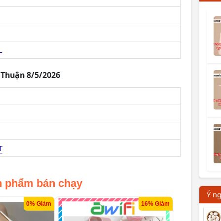
L
 Thuận 8/5/2026
T
n phẩm bán chạy
Ý ng
0% Giảm
16% Giảm