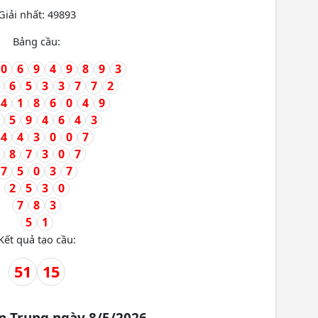
Giải nhất:
49893
Bảng cầu:
0
6
9
4
9
8
9
3
6
5
3
3
7
7
2
4
1
8
6
0
4
9
5
9
4
6
4
3
4
4
3
0
0
7
8
7
3
0
7
7
5
0
3
7
2
5
3
0
7
8
3
5
1
Kết quả tạo cầu:
51
15
n Trung ngày 8/5/2026