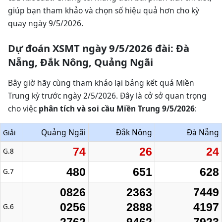
giúp bạn tham khảo và chọn số hiệu quả hơn cho kỳ
quay ngày 9/5/2026.
Dự đoán XSMT ngày 9/5/2026 đài: Đà
Nẵng, Đắk Nông, Quảng Ngãi
Bây giờ hãy cùng tham khảo lại bảng kết quả Miền
Trung kỳ trước ngày 2/5/2026. Đây là cở sở quan trọng
cho việc
phân tích và soi cầu Miền Trung 9/5/2026
:
Quảng Ngãi
Đắk Nông
Đà Nẵng
Giải
74
26
24
G.8
480
651
628
G.7
0826
2363
7449
0256
2888
4197
G.6
2762
9462
7923