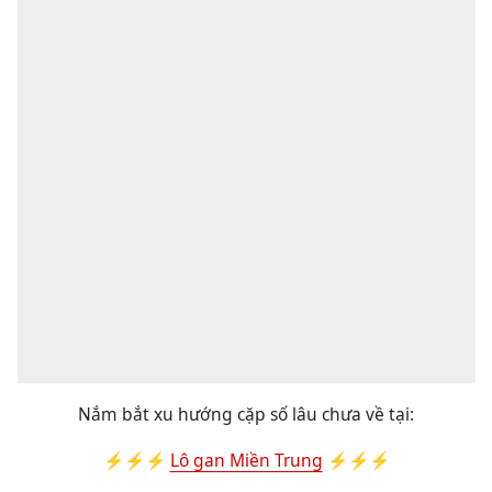
Nắm bắt xu hướng cặp số lâu chưa về tại:
⚡⚡⚡
Lô gan Miền Trung
⚡⚡⚡