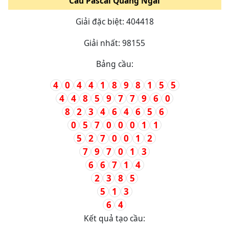
Cầu Pascal Quảng Ngãi
Giải đặc biệt:
404418
Giải nhất:
98155
Bảng cầu:
4
0
4
4
1
8
9
8
1
5
5
4
4
8
5
9
7
7
9
6
0
8
2
3
4
6
4
6
5
6
0
5
7
0
0
0
1
1
5
2
7
0
0
1
2
7
9
7
0
1
3
6
6
7
1
4
2
3
8
5
5
1
3
6
4
Kết quả tạo cầu: