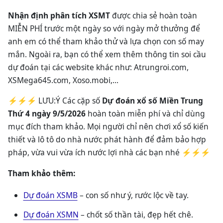
Nhận định phân tích XSMT
được chia sẻ hoàn toàn
MIỄN PHÍ trước một ngày so với ngày mở thưởng để
anh em có thể tham khảo thử và lựa chọn con số may
mắn. Ngoài ra, bạn có thể xem thêm thông tin soi cầu
dự đoán tại các website khác như: Atrungroi.com,
XSMega645.com, Xoso.mobi,...
⚡⚡⚡ LƯU:Ý Các cặp số
Dự đoán xổ số Miền Trung
Thứ 4 ngày 9/5/2026
hoàn toàn miễn phí và chỉ dùng
mục đích tham khảo. Mọi người chỉ nên chơi xổ số kiến
thiết và lô tô do nhà nước phát hành để đảm bảo hợp
pháp, vừa vui vừa ích nước lợi nhà các bạn nhé ⚡⚡⚡
Tham khảo thêm:
Dự đoán XSMB
– con số như ý, rước lộc về tay.
Dự đoán XSMN
– chốt số thần tài, đẹp hết chê.