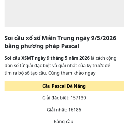
Soi cầu xổ số Miền Trung ngày 9/5/2026
bằng phương pháp Pascal
Soi cầu XSMT ngày 9 tháng 5 năm 2026
là cách cộng
dồn số từ giải đặc biệt và giải nhất của kỳ trước để
tìm ra bộ số tạo cầu. Cùng tham khảo ngay:
Cầu Pascal Đà Nẵng
Giải đặc biệt:
157130
Giải nhất:
16186
Bảng cầu: