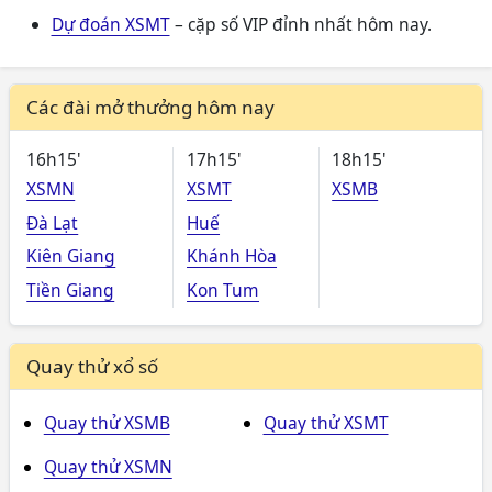
Dự đoán XSMT
– cặp số VIP đỉnh nhất hôm nay.
Các đài mở thưởng hôm nay
16h15'
17h15'
18h15'
XSMN
XSMT
XSMB
Đà Lạt
Huế
Kiên Giang
Khánh Hòa
Tiền Giang
Kon Tum
Quay thử xổ số
Quay thử XSMB
Quay thử XSMT
Quay thử XSMN