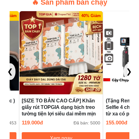
🔥 Sản phẩm bán chạy
0% Giảm
40% Giảm
❮
❯
[SIZE TO BẢN CAO CẤP] Khăn
(Tặng Remote
0B
giấy rút TOPGIA dạng bịch treo
Selfie 4 chân
tường tiện lợi siêu dai mềm mịn
từ xa có phân 
Tripod chụp 
119.000đ
155.000đ
bán: 453
Đã bán: 5000
Xem ngay
X