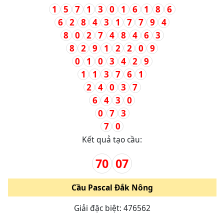
1
5
7
1
3
0
1
6
1
8
6
6
2
8
4
3
1
7
7
9
4
8
0
2
7
4
8
4
6
3
8
2
9
1
2
2
0
9
0
1
0
3
4
2
9
1
1
3
7
6
1
2
4
0
3
7
6
4
3
0
0
7
3
7
0
Kết quả tạo cầu:
70
07
Cầu Pascal Đắk Nông
Giải đặc biệt:
476562