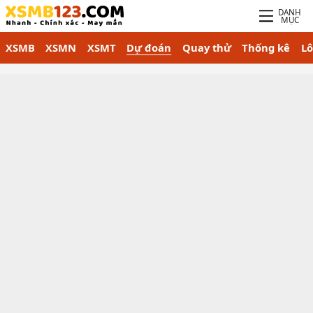
DANH
MỤC
XSMB
XSMN
XSMT
Dự đoán
Quay thử
Thống kê
Lô