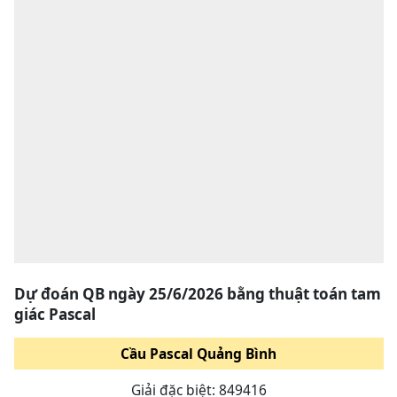
Dự đoán QB ngày 25/6/2026 bằng thuật toán tam
giác Pascal
Cầu Pascal Quảng Bình
Giải đặc biệt:
849416