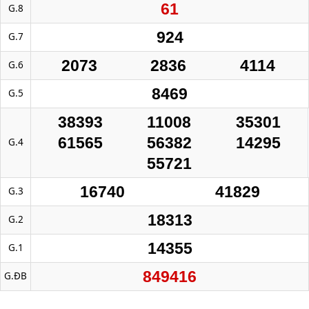
61
G.8
924
G.7
2073
2836
4114
G.6
8469
G.5
38393
11008
35301
61565
56382
14295
G.4
55721
16740
41829
G.3
18313
G.2
14355
G.1
849416
G.ĐB