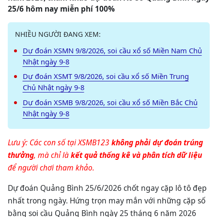
25/6 hôm nay miễn phí 100%
NHIỀU NGƯỜI ĐANG XEM:
Dự đoán XSMN 9/8/2026, soi cầu xổ số Miền Nam Chủ
Nhật ngày 9-8
Dự đoán XSMT 9/8/2026, soi cầu xổ số Miền Trung
Chủ Nhật ngày 9-8
Dự đoán XSMB 9/8/2026, soi cầu xổ số Miền Bắc Chủ
Nhật ngày 9-8
Lưu ý: Các con số tại XSMB123
không phải dự đoán trúng
thưởng
, mà chỉ là
kết quả thống kê và phân tích dữ liệu
để người chơi tham khảo.
Dự đoán Quảng Bình 25/6/2026 chốt ngay cặp lô tô đẹp
nhất trong ngày. Hứng trọn may mắn với những cặp số
bằng soi cầu Quảng Bình ngày 25 tháng 6 năm 2026