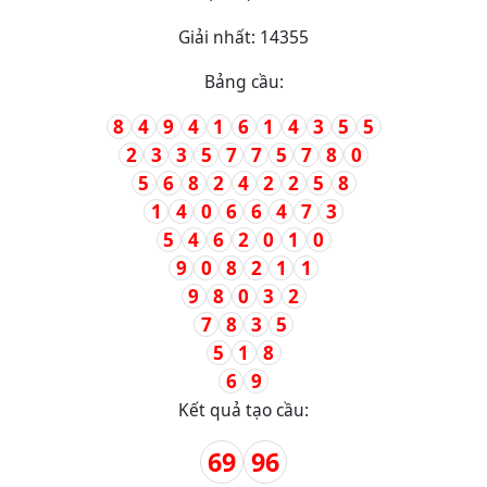
Giải nhất:
14355
Bảng cầu:
8
4
9
4
1
6
1
4
3
5
5
2
3
3
5
7
7
5
7
8
0
5
6
8
2
4
2
2
5
8
1
4
0
6
6
4
7
3
5
4
6
2
0
1
0
9
0
8
2
1
1
9
8
0
3
2
7
8
3
5
5
1
8
6
9
Kết quả tạo cầu:
69
96