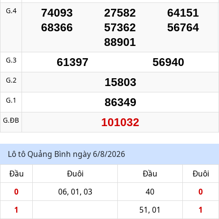
G.4
74093
27582
64151
68366
57362
56764
88901
G.3
61397
56940
G.2
15803
G.1
86349
G.ĐB
101032
Lô tô Quảng Bình ngày 6/8/2026
Đầu
Đuôi
Đầu
Đuôi
0
06, 01, 03
40
0
1
51, 01
1