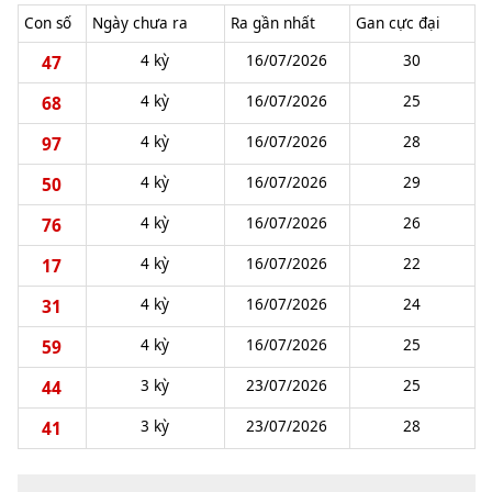
Con số
Ngày chưa ra
Ra gần nhất
Gan cực đại
47
4 kỳ
16/07/2026
30
68
4 kỳ
16/07/2026
25
97
4 kỳ
16/07/2026
28
50
4 kỳ
16/07/2026
29
76
4 kỳ
16/07/2026
26
17
4 kỳ
16/07/2026
22
31
4 kỳ
16/07/2026
24
59
4 kỳ
16/07/2026
25
44
3 kỳ
23/07/2026
25
41
3 kỳ
23/07/2026
28