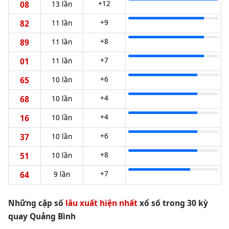
08
+12
13 lần
82
+9
11 lần
89
+8
11 lần
01
+7
11 lần
65
+6
10 lần
68
+4
10 lần
16
+4
10 lần
37
+6
10 lần
51
+8
10 lần
64
+7
9 lần
Những cặp số
lâu xuất hiện nhất
xổ số trong 30 kỳ
quay Quảng Bình