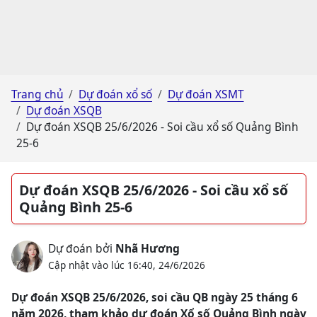
Trang chủ
Dự đoán xổ số
Dự đoán XSMT
Dự đoán XSQB
Dự đoán XSQB 25/6/2026 - Soi cầu xổ số Quảng Bình
25-6
Dự đoán XSQB 25/6/2026 - Soi cầu xổ số
Quảng Bình 25-6
Dự đoán bởi
Nhã Hương
Cập nhật vào lúc 16:40, 24/6/2026
Dự đoán XSQB 25/6/2026, soi cầu QB ngày 25 tháng 6
năm 2026, tham khảo dự đoán Xổ số Quảng Bình ngày