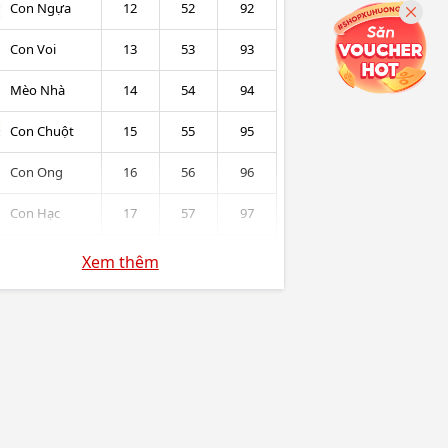
Con Ngựa
12
52
92
Con Voi
13
53
93
Mèo Nhà
14
54
94
Con Chuột
15
55
95
Con Ong
16
56
96
Con Hạc
17
57
97
Mèo Rừng
18
58
98
Xem thêm
Con Bướm
19
59
99
Con Rết
19
60
Cô Gái
21
61
Bồ Câu
22
62