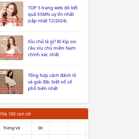
TOP 5 trang web dò kết
quả XSMN uy tín nhất
(cập nhật T2/2024)
Xỉu chủ là gì? Bí kíp soi
cầu xỉu chủ miền Nam
chính xác nhất
Tổng hợp cách đánh lô
và giải đặc biệt xổ số
phổ biến nhất
hĩa 100 con số
Trứng Vịt
00