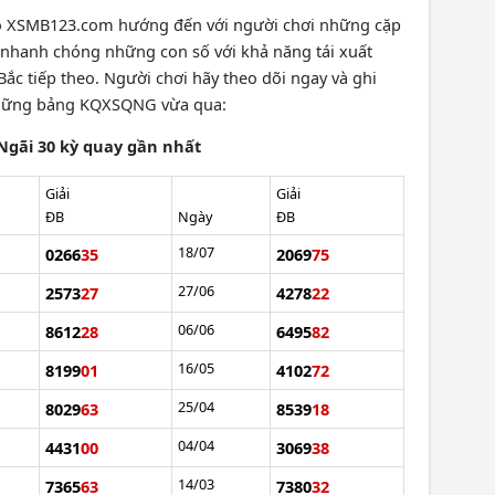
do XSMB123.com hướng đến với người chơi những cặp
 nhanh chóng những con số với khả năng tái xuất
ắc tiếp theo. Người chơi hãy theo dõi ngay và ghi
những bảng KQXSQNG vừa qua:
gãi 30 kỳ quay gần nhất
Giải
Giải
ĐB
Ngày
ĐB
18/07
0266
35
2069
75
27/06
2573
27
4278
22
06/06
8612
28
6495
82
16/05
8199
01
4102
72
25/04
8029
63
8539
18
04/04
4431
00
3069
38
14/03
7365
63
7380
32