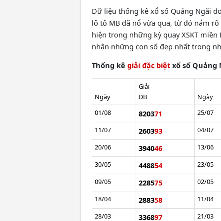
Dữ liệu thống kê xổ số Quảng Ngãi 
lô tô MB đã nổ vừa qua, từ đó nắm rõ
hiện trong những kỳ quay XSKT miền B
nhận những con số đẹp nhất trong 
Thống kê
giải đặc biệt
xổ số Quảng N
Giải
Ngày
ĐB
Ngày
01/08
25/07
8203
71
11/07
04/07
2603
93
20/06
13/06
3940
46
30/05
23/05
4488
54
09/05
02/05
2285
75
18/04
11/04
2883
58
28/03
21/03
3368
97