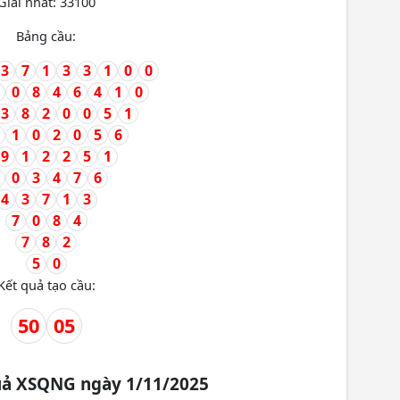
Giải nhất:
33100
Bảng cầu:
3
7
1
3
3
1
0
0
0
8
4
6
4
1
0
3
8
2
0
0
5
1
1
0
2
0
5
6
9
1
2
2
5
1
0
3
4
7
6
4
3
7
1
3
7
0
8
4
7
8
2
5
0
Kết quả tạo cầu:
50
05
quả XSQNG ngày 1/11/2025