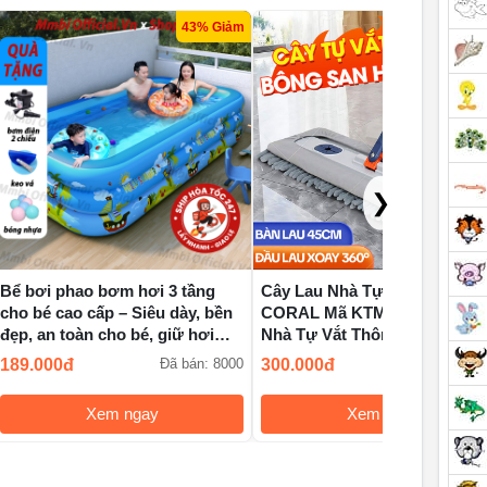
0% Giảm
0% Giảm
Váy hai dây bản to ôm body
dáng ngắn body không mút
không quần, đầm kiểu nữ màu
đen nâu sáng da đi tiệc bigsize
100.000đ
Đã bán: 279
HP37
Xem ngay
❯
y Lau Nhà Tự Vắt KITIMOP
RAL Mã KTMC-01, Chổi Lau
à Tự Vắt Thông Minh Xoay
0 Độ, 2 Bông Lau
0.000đ
Đã bán: 541
Xem ngay