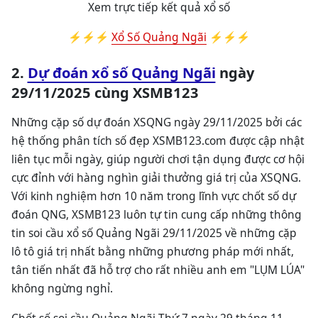
Xem trực tiếp kết quả xổ số
⚡⚡⚡
Xổ Số Quảng Ngãi
⚡⚡⚡
2.
Dự đoán xổ số Quảng Ngãi
ngày
29/11/2025 cùng XSMB123
Những cặp số dự đoán XSQNG ngày 29/11/2025 bởi các
hệ thống phân tích số đẹp XSMB123.com được cập nhật
liên tục mỗi ngày, giúp người chơi tận dụng được cơ hội
cực đỉnh với hàng nghìn giải thưởng giá trị của XSQNG.
Với kinh nghiệm hơn 10 năm trong lĩnh vực chốt số dự
đoán QNG, XSMB123 luôn tự tin cung cấp những thông
tin soi cầu xổ số Quảng Ngãi 29/11/2025 về những cặp
lô tô giá trị nhất bằng những phương pháp mới nhất,
tân tiến nhất đã hỗ trợ cho rất nhiều anh em "LỤM LÚA"
không ngừng nghỉ.
Chốt số soi cầu Quảng Ngãi Thứ 7 ngày 29 tháng 11