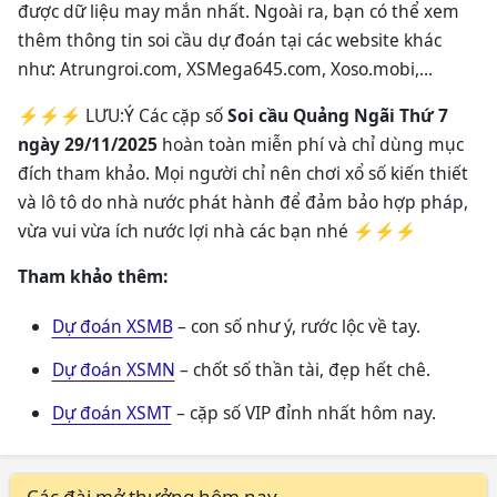
được dữ liệu may mắn nhất. Ngoài ra, bạn có thể xem
thêm thông tin soi cầu dự đoán tại các website khác
như: Atrungroi.com, XSMega645.com, Xoso.mobi,...
⚡⚡⚡ LƯU:Ý Các cặp số
Soi cầu Quảng Ngãi Thứ 7
ngày 29/11/2025
hoàn toàn miễn phí và chỉ dùng mục
đích tham khảo. Mọi người chỉ nên chơi xổ số kiến thiết
và lô tô do nhà nước phát hành để đảm bảo hợp pháp,
vừa vui vừa ích nước lợi nhà các bạn nhé ⚡⚡⚡
Tham khảo thêm:
Dự đoán XSMB
– con số như ý, rước lộc về tay.
Dự đoán XSMN
– chốt số thần tài, đẹp hết chê.
Dự đoán XSMT
– cặp số VIP đỉnh nhất hôm nay.
Các đài mở thưởng hôm nay