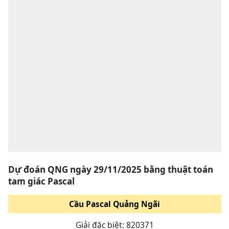
Dự đoán QNG ngày 29/11/2025 bằng thuật toán
tam giác Pascal
Cầu Pascal Quảng Ngãi
Giải đặc biệt:
820371