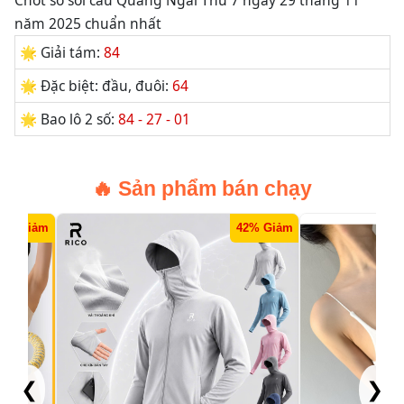
năm 2025 chuẩn nhất
🌟 Giải tám:
84
🌟 Đặc biệt: đầu, đuôi:
64
🌟 Bao lô 2 số:
84 - 27 - 01
🔥 Sản phẩm bán chạy
6% Giảm
42% Giảm
❮
❯