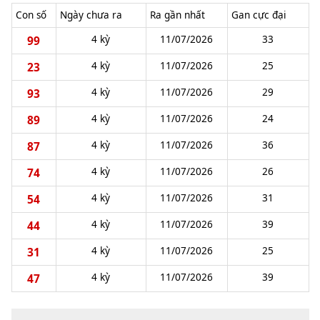
Con số
Ngày chưa ra
Ra gần nhất
Gan cực đại
99
4 kỳ
11/07/2026
33
23
4 kỳ
11/07/2026
25
93
4 kỳ
11/07/2026
29
89
4 kỳ
11/07/2026
24
87
4 kỳ
11/07/2026
36
74
4 kỳ
11/07/2026
26
54
4 kỳ
11/07/2026
31
44
4 kỳ
11/07/2026
39
31
4 kỳ
11/07/2026
25
47
4 kỳ
11/07/2026
39