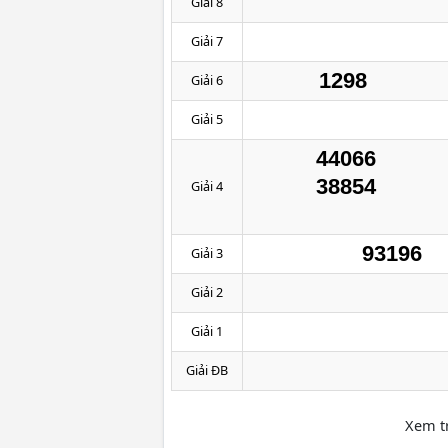
Giải 8
Giải 7
1298
Giải 6
Giải 5
44066
38854
Giải 4
93196
Giải 3
Giải 2
Giải 1
Giải ĐB
Xem tr