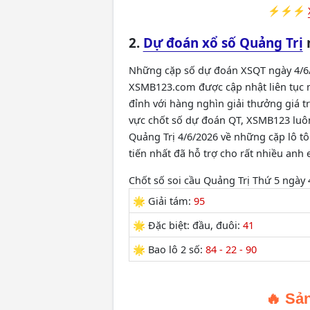
⚡⚡⚡
2.
Dự đoán xổ số Quảng Trị
Những cặp số dự đoán XSQT ngày 4/6/
XSMB123.com được cập nhật liên tục m
đỉnh với hàng nghìn giải thưởng giá t
vực chốt số dự đoán QT, XSMB123 luôn
Quảng Trị 4/6/2026 về những cặp lô t
tiến nhất đã hỗ trợ cho rất nhiều an
Chốt số soi cầu Quảng Trị Thứ 5 ngày
🌟 Giải tám:
95
🌟 Đặc biệt: đầu, đuôi:
41
🌟 Bao lô 2 số:
84 - 22 - 90
🔥 Sả