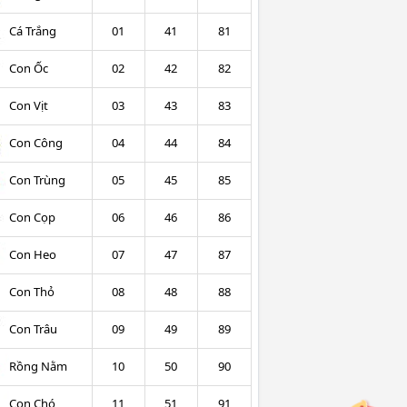
Cá Trắng
01
41
81
Con Ốc
02
42
82
Con Vịt
03
43
83
Con Công
04
44
84
Con Trùng
05
45
85
Con Cọp
06
46
86
Con Heo
07
47
87
Con Thỏ
08
48
88
Con Trâu
09
49
89
Rồng Nằm
10
50
90
Con Chó
11
51
91