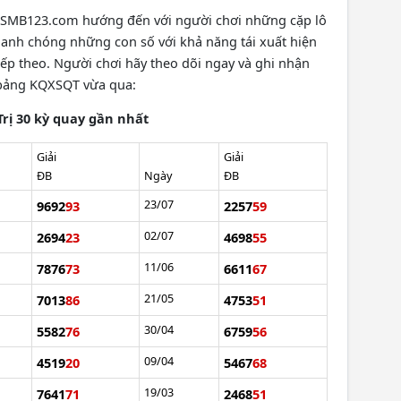
 XSMB123.com hướng đến với người chơi những cặp lô
anh chóng những con số với khả năng tái xuất hiện
ếp theo. Người chơi hãy theo dõi ngay và ghi nhận
bảng KQXSQT vừa qua:
rị 30 kỳ quay gần nhất
Giải
Giải
ĐB
Ngày
ĐB
23/07
9692
93
2257
59
02/07
2694
23
4698
55
11/06
7876
73
6611
67
21/05
7013
86
4753
51
30/04
5582
76
6759
56
09/04
4519
20
5467
68
19/03
7641
71
2468
51