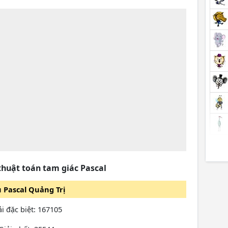
huật toán tam giác Pascal
 Pascal Quảng Trị
ải đặc biệt:
167105