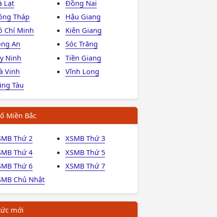
à Lạt
Đồng Nai
ồng Tháp
Hậu Giang
ồ Chí Minh
Kiên Giang
ong An
Sóc Trăng
ây Ninh
Tiền Giang
à Vinh
Vĩnh Long
ũng Tàu
số Miền Bắc
SMB Thứ 2
XSMB Thứ 3
SMB Thứ 4
XSMB Thứ 5
SMB Thứ 6
XSMB Thứ 7
SMB Chủ Nhật
tức mới