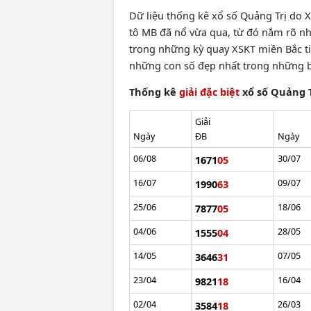
Dữ liệu thống kê xổ số Quảng Trị do
tô MB đã nổ vừa qua, từ đó nắm rõ nh
trong những kỳ quay XSKT miền Bắc ti
những con số đẹp nhất trong những 
Thống kê
giải đặc biệt
xổ số Quảng T
Giải
Ngày
ĐB
Ngày
06/08
30/07
1671
05
16/07
09/07
1990
63
25/06
18/06
7877
05
04/06
28/05
1555
04
14/05
07/05
3646
31
23/04
16/04
9821
18
02/04
26/03
3584
18