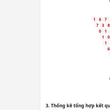
1
6
7
7
3
8
0
1
1
0
1
6
3. Thống kê tổng hợp kết q