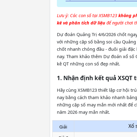
Lưu ý: Các con số tại XSMB123
không p
kê và phân tích dữ liệu
để người chơi 
Dự đoán Quảng Trị 4/6/2026 chốt ngay
với những cặp số bằng soi cầu Quảng
chốt nhanh chóng đầu - đuôi giải đặc bi
nay. Tham khảo thêm Dự đoán xổ số Qu
kê QT những con số đẹp nhất.
1. Nhận định kết quả XSQT 
Hãy cùng XSMB123 thiết lập cơ hội trú
nay bằng cách tham khảo nhanh bản
những cặp số may mắn mới nhất để ch
năm 2026 may mắn nhất.
Xổ 
Giải