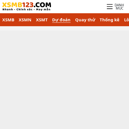
DANH
MỤC
XSMB
XSMN
XSMT
Dự đoán
Quay thử
Thống kê
Lô