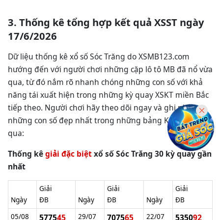
3. Thống kê tổng hợp kết quả XSST ngày
17/6/2026
Dữ liệu thống kê xổ số Sóc Trăng do XSMB123.com
hướng đến với người chơi những cặp lô tô MB đã nổ vừa
qua, từ đó nắm rõ nhanh chóng những con số với khả
năng tái xuất hiện trong những kỳ quay XSKT miền Bắc
tiếp theo. Người chơi hãy theo dõi ngay và ghi nhận
những con số đẹp nhất trong những bảng KQXSST vừa
qua:
Thống kê
giải đặc biệt
xổ số Sóc Trăng 30 kỳ quay gần
nhất
Giải
Giải
Giải
Ngày
ĐB
Ngày
ĐB
Ngày
ĐB
05/08
5775
45
29/07
7075
65
22/07
5350
92