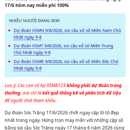
17/6 hôm nay miễn phí 100%
NHIỀU NGƯỜI ĐANG XEM:
Dự đoán XSMN 9/8/2026, soi cầu xổ số Miền Nam Chủ
Nhật ngày 9-8
Dự đoán XSMT 9/8/2026, soi cầu xổ số Miền Trung
Chủ Nhật ngày 9-8
Dự đoán XSMB 9/8/2026, soi cầu xổ số Miền Bắc Chủ
Nhật ngày 9-8
Lưu ý: Các con số tại XSMB123
không phải dự đoán trúng
thưởng
, mà chỉ là
kết quả thống kê và phân tích dữ liệu
để người chơi tham khảo.
Dự đoán Sóc Trăng 17/6/2026 chốt ngay cặp lô tô đẹp
nhất trong ngày. Hứng trọn may mắn với những cặp số
bằng soi cầu Sóc Trăng ngày 17 tháng 6 năm 2026 cùng