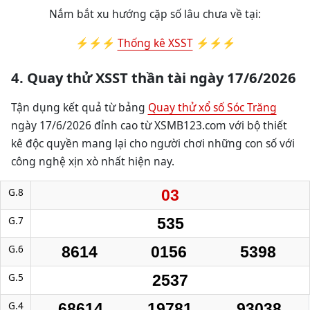
Nắm bắt xu hướng cặp số lâu chưa về tại:
⚡⚡⚡
Thống kê XSST
⚡⚡⚡
4. Quay thử XSST thần tài ngày 17/6/2026
Tận dụng kết quả từ bảng
Quay thử xổ số Sóc Trăng
ngày 17/6/2026 đỉnh cao từ XSMB123.com với bộ thiết
kê độc quyền mang lại cho người chơi những con số với
công nghệ xịn xò nhất hiện nay.
G.8
03
G.7
535
G.6
8614
0156
5398
G.5
2537
G.4
68614
19781
93038