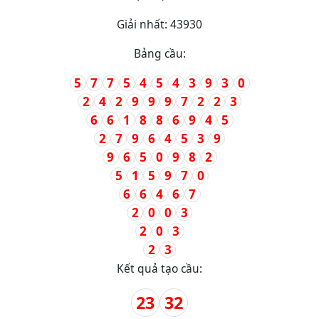
Giải nhất:
43930
Bảng cầu:
5
7
7
5
4
5
4
3
9
3
0
2
4
2
9
9
9
7
2
2
3
6
6
1
8
8
6
9
4
5
2
7
9
6
4
5
3
9
9
6
5
0
9
8
2
5
1
5
9
7
0
6
6
4
6
7
2
0
0
3
2
0
3
2
3
Kết quả tạo cầu:
23
32