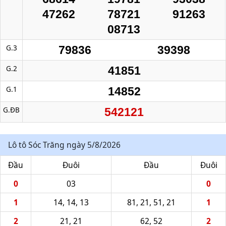
47262
78721
91263
08713
G.3
79836
39398
G.2
41851
G.1
14852
G.ĐB
542121
Lô tô Sóc Trăng ngày 5/8/2026
Đầu
Đuôi
Đầu
Đuôi
0
03
0
1
14, 14, 13
81, 21, 51, 21
1
2
21, 21
62, 52
2