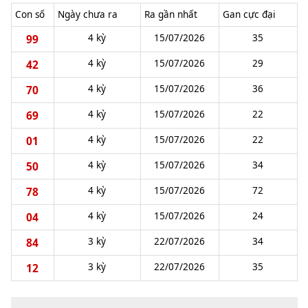
Con số
Ngày chưa ra
Ra gần nhất
Gan cực đại
99
4 kỳ
15/07/2026
35
42
4 kỳ
15/07/2026
29
70
4 kỳ
15/07/2026
36
69
4 kỳ
15/07/2026
22
01
4 kỳ
15/07/2026
22
50
4 kỳ
15/07/2026
34
78
4 kỳ
15/07/2026
72
04
4 kỳ
15/07/2026
24
84
3 kỳ
22/07/2026
34
12
3 kỳ
22/07/2026
35