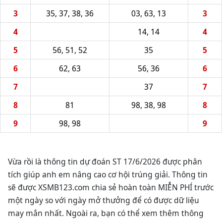
3
35, 37, 38, 36
03, 63, 13
3
4
14, 14
4
5
56, 51, 52
35
5
6
62, 63
56, 36
6
7
37
7
8
81
98, 38, 98
8
9
98, 98
9
Vừa rồi là thông tin dự đoán ST 17/6/2026 được phân
tích giúp anh em nâng cao cơ hội trúng giải. Thông tin
sẽ được XSMB123.com chia sẻ hoàn toàn MIỄN PHÍ trước
một ngày so với ngày mở thưởng để có được dữ liệu
may mắn nhất. Ngoài ra, bạn có thể xem thêm thông