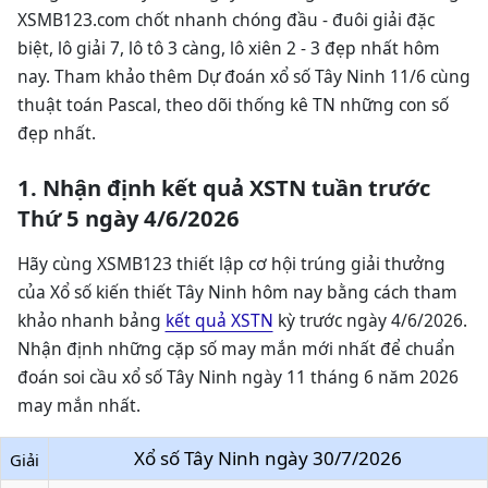
XSMB123.com chốt nhanh chóng đầu - đuôi giải đặc
biệt, lô giải 7, lô tô 3 càng, lô xiên 2 - 3 đẹp nhất hôm
nay. Tham khảo thêm Dự đoán xổ số Tây Ninh 11/6 cùng
thuật toán Pascal, theo dõi thống kê TN những con số
đẹp nhất.
1. Nhận định kết quả XSTN tuần trước
Thứ 5 ngày 4/6/2026
Hãy cùng XSMB123 thiết lập cơ hội trúng giải thưởng
của Xổ số kiến thiết Tây Ninh hôm nay bằng cách tham
khảo nhanh bảng
kết quả XSTN
kỳ trước ngày 4/6/2026.
Nhận định những cặp số may mắn mới nhất để chuẩn
đoán soi cầu xổ số Tây Ninh ngày 11 tháng 6 năm 2026
may mắn nhất.
Xổ số Tây Ninh ngày 30/7/2026
Giải