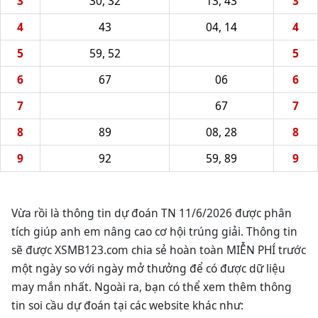
3
30, 32
13, 43
3
4
43
04, 14
4
5
59, 52
5
6
67
06
6
7
67
7
8
89
08, 28
8
9
92
59, 89
9
Vừa rồi là thông tin dự đoán TN 11/6/2026 được phân
tích giúp anh em nâng cao cơ hội trúng giải. Thông tin
sẽ được XSMB123.com chia sẻ hoàn toàn MIỄN PHÍ trước
một ngày so với ngày mở thưởng để có được dữ liệu
may mắn nhất. Ngoài ra, bạn có thể xem thêm thông
tin soi cầu dự đoán tại các website khác như: