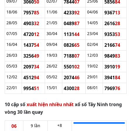
09/07
3060
50
02/07
7844
07
25/06
5856
84
18/06
7957
85
11/06
4233
92
04/06
9367
13
28/05
4903
32
21/05
0489
87
14/05
2616
28
07/05
4720
12
30/04
1131
44
23/04
9353
53
16/04
1437
54
09/04
0826
65
02/04
2166
74
26/03
3256
49
19/03
7188
07
12/03
9849
83
05/03
2097
34
26/02
5501
02
19/02
3910
19
12/02
4512
94
05/02
2074
46
29/01
3941
84
22/01
9954
51
15/01
4300
28
08/01
7969
76
10 cặp số
xuất hiện nhiều nhất
xổ số Tây Ninh trong
vòng 30 lần quay
06
+8
9 lần