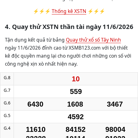
⚡⚡⚡
Thống kê XSTN
⚡⚡⚡
4. Quay thử XSTN thần tài ngày 11/6/2026
Tận dụng kết quả từ bảng
Quay thử xổ số Tây Ninh
ngày 11/6/2026 đỉnh cao từ XSMB123.com với bộ thiết
kê độc quyền mang lại cho người chơi những con số với
công nghệ xịn xò nhất hiện nay.
G.8
10
G.7
559
G.6
6430
1608
3467
G.5
4592
G.4
11610
84152
98004