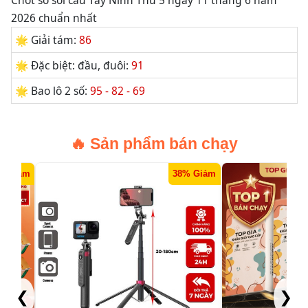
2026 chuẩn nhất
🌟 Giải tám:
86
🌟 Đặc biệt: đầu, đuôi:
91
🌟 Bao lô 2 số:
95 - 82 - 69
🔥 Sản phẩm bán chạy
8% Giảm
40% Giảm
Áo 2 dây sợi bún ( có mút ngực )
dáng lửng AN
98.000đ
X
❮
❯