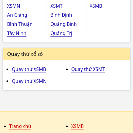
XSMN
XSMT
XSMB
An Giang
Bình Định
Bình Thuận
Quảng Bình
Tây Ninh
Quảng Trị
Quay thử xổ số
Quay thử XSMB
Quay thử XSMT
Quay thử XSMN
Trang chủ
XSMB