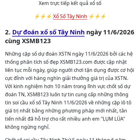
Xem trực tiếp kết quả xổ số
⚡⚡⚡
Xổ Số Tây Ninh
⚡⚡⚡
2.
Dự đoán xổ số Tây Ninh
ngày 11/6/2026
cùng XSMB123
Những cặp số dự đoán XSTN ngày 11/6/2026 bởi các hệ
thống phân tích số đẹp XSMB123.com được cập nhật
liên tục mỗi ngày, giúp người chơi tận dụng được cơ hội
cực đỉnh với hàng nghìn giải thưởng giá trị của XSTN.
Với kinh nghiệm hơn 10 năm trong lĩnh vực chốt số dự
đoán TN, XSMB123 luôn tự tin cung cấp những thông
tin soi cầu xổ số Tây Ninh 11/6/2026 về những cặp lô tô
giá trị nhất bằng những phương pháp mới nhất, tân
tiến nhất đã hỗ trợ cho rất nhiều anh em "LỤM LÚA"
không ngừng nghỉ.
Chốt số soi cầu Tây Ninh Thứ 5 ngày 11 tháng 6 năm