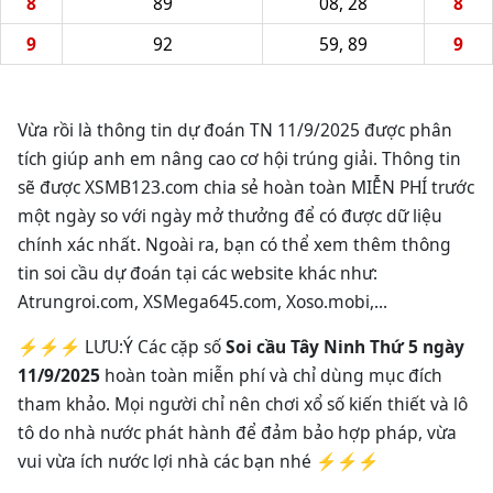
8
89
08, 28
8
9
92
59, 89
9
Vừa rồi là thông tin dự đoán TN 11/9/2025 được phân
tích giúp anh em nâng cao cơ hội trúng giải. Thông tin
sẽ được XSMB123.com chia sẻ hoàn toàn MIỄN PHÍ trước
một ngày so với ngày mở thưởng để có được dữ liệu
chính xác nhất. Ngoài ra, bạn có thể xem thêm thông
tin soi cầu dự đoán tại các website khác như:
Atrungroi.com, XSMega645.com, Xoso.mobi,...
⚡⚡⚡ LƯU:Ý Các cặp số
Soi cầu Tây Ninh Thứ 5 ngày
11/9/2025
hoàn toàn miễn phí và chỉ dùng mục đích
tham khảo. Mọi người chỉ nên chơi xổ số kiến thiết và lô
tô do nhà nước phát hành để đảm bảo hợp pháp, vừa
vui vừa ích nước lợi nhà các bạn nhé ⚡⚡⚡