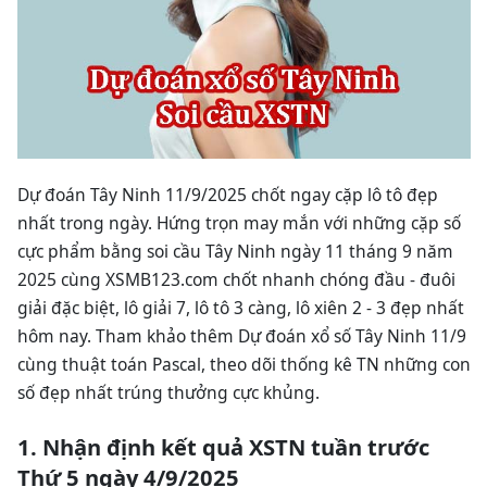
Dự đoán Tây Ninh 11/9/2025 chốt ngay cặp lô tô đẹp
nhất trong ngày. Hứng trọn may mắn với những cặp số
cực phẩm bằng soi cầu Tây Ninh ngày 11 tháng 9 năm
2025 cùng XSMB123.com chốt nhanh chóng đầu - đuôi
giải đặc biệt, lô giải 7, lô tô 3 càng, lô xiên 2 - 3 đẹp nhất
hôm nay. Tham khảo thêm Dự đoán xổ số Tây Ninh 11/9
cùng thuật toán Pascal, theo dõi thống kê TN những con
số đẹp nhất trúng thưởng cực khủng.
1. Nhận định kết quả XSTN tuần trước
Thứ 5 ngày 4/9/2025