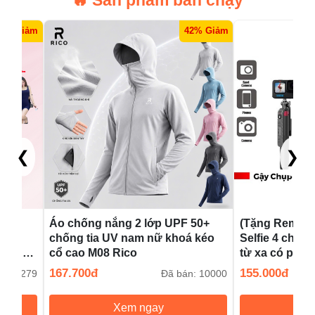
0% Giảm
42% Giảm
❮
❯
dy
Áo chống nắng 2 lớp UPF 50+
(Tặng Remote
út
chống tia UV nam nữ khoá kéo
Selfie 4 chân
 màu
cổ cao M08 Rico
từ xa có phân 
gsize
Tripod chụp 
167.700đ
155.000đ
bán: 279
Đã bán: 10000
Xem ngay
X