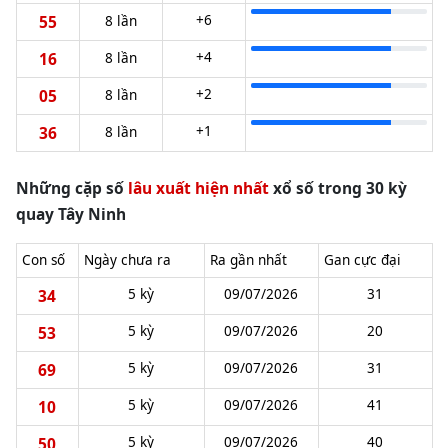
55
+6
8 lần
16
+4
8 lần
05
+2
8 lần
36
+1
8 lần
Những cặp số
lâu xuất hiện nhất
xổ số trong 30 kỳ
quay Tây Ninh
Con số
Ngày chưa ra
Ra gần nhất
Gan cực đại
34
5 kỳ
09/07/2026
31
53
5 kỳ
09/07/2026
20
69
5 kỳ
09/07/2026
31
10
5 kỳ
09/07/2026
41
50
5 kỳ
09/07/2026
40