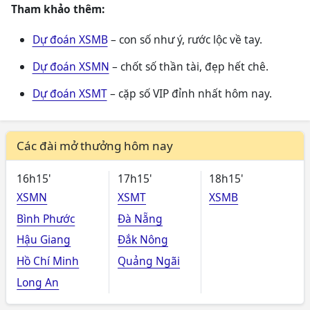
Tham khảo thêm:
Dự đoán XSMB
– con số như ý, rước lộc về tay.
Dự đoán XSMN
– chốt số thần tài, đẹp hết chê.
Dự đoán XSMT
– cặp số VIP đỉnh nhất hôm nay.
Các đài mở thưởng hôm nay
16h15'
17h15'
18h15'
XSMN
XSMT
XSMB
Bình Phước
Đà Nẵng
Hậu Giang
Đắk Nông
Hồ Chí Minh
Quảng Ngãi
Long An