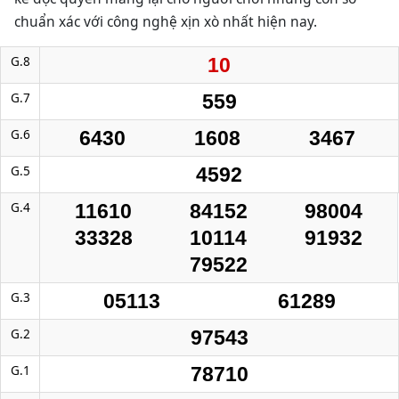
chuẩn xác với công nghệ xịn xò nhất hiện nay.
G.8
10
G.7
559
G.6
6430
1608
3467
G.5
4592
G.4
11610
84152
98004
33328
10114
91932
79522
G.3
05113
61289
G.2
97543
G.1
78710