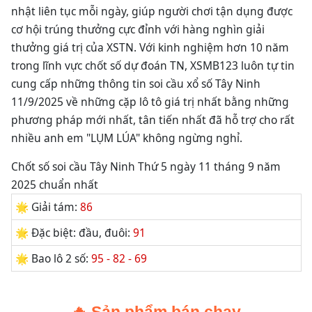
nhật liên tục mỗi ngày, giúp người chơi tận dụng được
cơ hội trúng thưởng cực đỉnh với hàng nghìn giải
thưởng giá trị của XSTN. Với kinh nghiệm hơn 10 năm
trong lĩnh vực chốt số dự đoán TN, XSMB123 luôn tự tin
cung cấp những thông tin soi cầu xổ số Tây Ninh
11/9/2025 về những cặp lô tô giá trị nhất bằng những
phương pháp mới nhất, tân tiến nhất đã hỗ trợ cho rất
nhiều anh em "LỤM LÚA" không ngừng nghỉ.
Chốt số soi cầu Tây Ninh Thứ 5 ngày 11 tháng 9 năm
2025 chuẩn nhất
🌟 Giải tám:
86
🌟 Đặc biệt: đầu, đuôi:
91
🌟 Bao lô 2 số:
95 - 82 - 69
🔥 Sản phẩm bán chạy