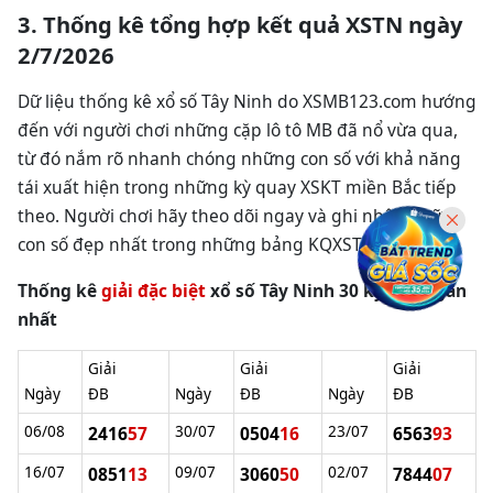
3. Thống kê tổng hợp kết quả XSTN ngày
2/7/2026
Dữ liệu thống kê xổ số Tây Ninh do XSMB123.com hướng
đến với người chơi những cặp lô tô MB đã nổ vừa qua,
từ đó nắm rõ nhanh chóng những con số với khả năng
tái xuất hiện trong những kỳ quay XSKT miền Bắc tiếp
theo. Người chơi hãy theo dõi ngay và ghi nhận những
con số đẹp nhất trong những bảng KQXSTN vừa qua:
Thống kê
giải đặc biệt
xổ số Tây Ninh 30 kỳ quay gần
nhất
Giải
Giải
Giải
Ngày
ĐB
Ngày
ĐB
Ngày
ĐB
06/08
2416
57
30/07
0504
16
23/07
6563
93
16/07
0851
13
09/07
3060
50
02/07
7844
07