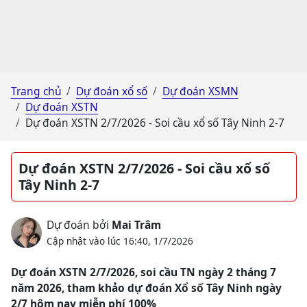
Trang chủ
Dự đoán xổ số
Dự đoán XSMN
Dự đoán XSTN
Dự đoán XSTN 2/7/2026 - Soi cầu xổ số Tây Ninh 2-7
Dự đoán XSTN 2/7/2026 - Soi cầu xổ số
Tây Ninh 2-7
Dự đoán bởi
Mai Trâm
Cập nhật vào lúc 16:40, 1/7/2026
Dự đoán XSTN 2/7/2026, soi cầu TN ngày 2 tháng 7
năm 2026, tham khảo dự đoán Xổ số Tây Ninh ngày
2/7 hôm nay miễn phí 100%