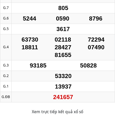
805
G.7
5244
0590
8796
G.6
3617
G.5
63730
02118
72294
18811
28427
07490
G.4
81655
93185
50828
G.3
53320
G.2
13937
G.1
241657
G.ĐB
Xem trực tiếp kết quả xổ số