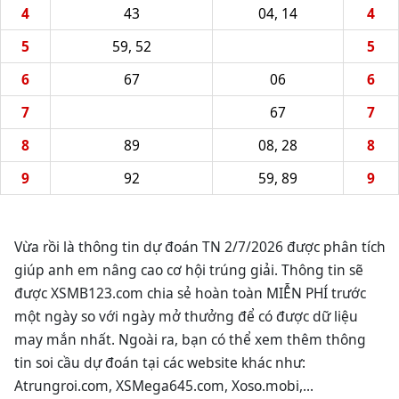
4
43
04, 14
4
5
59, 52
5
6
67
06
6
7
67
7
8
89
08, 28
8
9
92
59, 89
9
Vừa rồi là thông tin dự đoán TN 2/7/2026 được phân tích
giúp anh em nâng cao cơ hội trúng giải. Thông tin sẽ
được XSMB123.com chia sẻ hoàn toàn MIỄN PHÍ trước
một ngày so với ngày mở thưởng để có được dữ liệu
may mắn nhất. Ngoài ra, bạn có thể xem thêm thông
tin soi cầu dự đoán tại các website khác như:
Atrungroi.com, XSMega645.com, Xoso.mobi,...