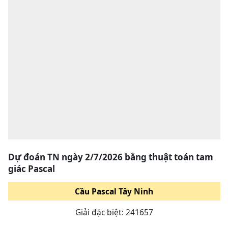
Dự đoán TN ngày 2/7/2026 bằng thuật toán tam
giác Pascal
Cầu Pascal Tây Ninh
Giải đặc biệt:
241657