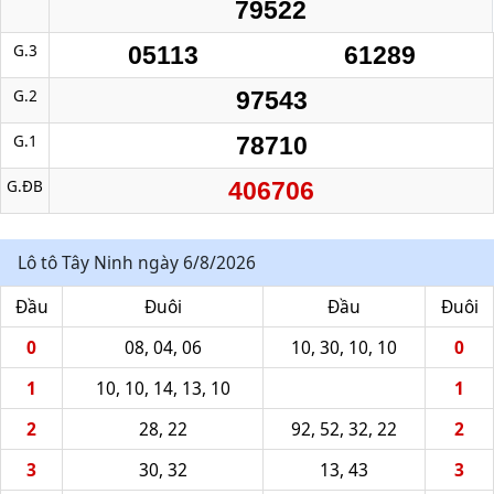
79522
G.3
05113
61289
G.2
97543
G.1
78710
G.ĐB
406706
Lô tô Tây Ninh ngày 6/8/2026
Đầu
Đuôi
Đầu
Đuôi
0
08, 04, 06
10, 30, 10, 10
0
1
10, 10, 14, 13, 10
1
2
28, 22
92, 52, 32, 22
2
3
30, 32
13, 43
3