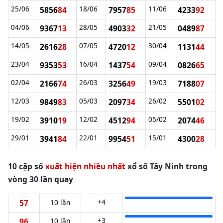
25/06
5856
84
18/06
7957
85
11/06
4233
92
04/06
9367
13
28/05
4903
32
21/05
0489
87
14/05
2616
28
07/05
4720
12
30/04
1131
44
23/04
9353
53
16/04
1437
54
09/04
0826
65
02/04
2166
74
26/03
3256
49
19/03
7188
07
12/03
9849
83
05/03
2097
34
26/02
5501
02
19/02
3910
19
12/02
4512
94
05/02
2074
46
29/01
3941
84
22/01
9954
51
15/01
4300
28
10 cặp số
xuất hiện nhiều nhất
xổ số Tây Ninh trong
vòng 30 lần quay
57
+4
10 lần
96
+3
10 lần