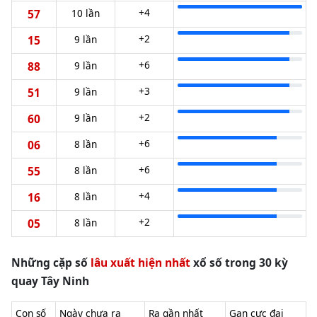
57
+4
10 lần
15
+2
9 lần
88
+6
9 lần
51
+3
9 lần
60
+2
9 lần
06
+6
8 lần
55
+6
8 lần
16
+4
8 lần
05
+2
8 lần
Những cặp số
lâu xuất hiện nhất
xổ số trong 30 kỳ
quay Tây Ninh
Con số
Ngày chưa ra
Ra gần nhất
Gan cực đại