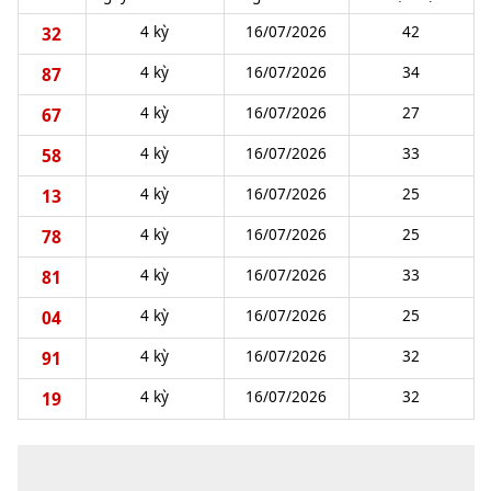
32
4 kỳ
16/07/2026
42
87
4 kỳ
16/07/2026
34
67
4 kỳ
16/07/2026
27
58
4 kỳ
16/07/2026
33
13
4 kỳ
16/07/2026
25
78
4 kỳ
16/07/2026
25
81
4 kỳ
16/07/2026
33
04
4 kỳ
16/07/2026
25
91
4 kỳ
16/07/2026
32
19
4 kỳ
16/07/2026
32