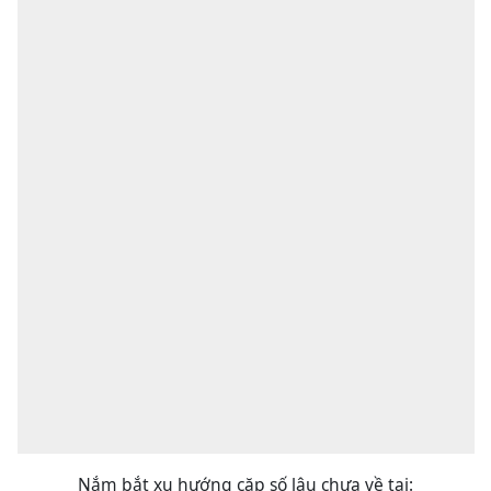
Nắm bắt xu hướng cặp số lâu chưa về tại: