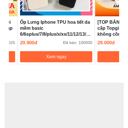
0 gói
Ốp Lưng Iphone TPU hoa tiết da
[TOP BÁN CH
p, dập
mềm basic
cấp Topgia 80
 tốt
6/6splus/7/8/plus/x/xs/11/12/13/14/15/16/pro/max/
không cồn, k
-Awifi Case A3-7
dành cho mẹ 
20.900đ
29.000đ
án: 2025
Đã bán: 100000
Xem ngay
X