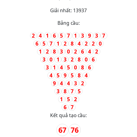
Giải nhất:
13937
Bảng cầu:
2
4
1
6
5
7
1
3
9
3
7
6
5
7
1
2
8
4
2
2
0
1
2
8
3
0
2
6
4
2
3
0
1
3
2
8
0
6
3
1
4
5
0
8
6
4
5
9
5
8
4
9
4
4
3
2
3
8
7
5
1
5
2
6
7
Kết quả tạo cầu:
67
76