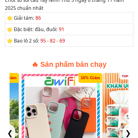
2025 chuẩn nhất
🌟 Giải tám:
86
🌟 Đặc biệt: đầu, đuôi:
91
🌟 Bao lô 2 số:
95 - 82 - 69
🔥 Sản phẩm bán chạy
8% Giảm
16% Giảm
❮
❯