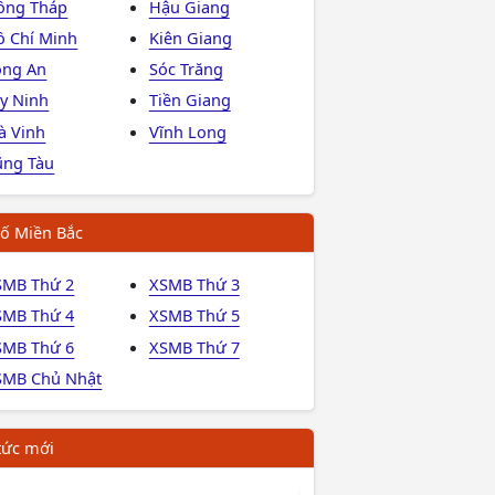
ồng Tháp
Hậu Giang
ồ Chí Minh
Kiên Giang
ong An
Sóc Trăng
ây Ninh
Tiền Giang
à Vinh
Vĩnh Long
ũng Tàu
số Miền Bắc
SMB Thứ 2
XSMB Thứ 3
SMB Thứ 4
XSMB Thứ 5
SMB Thứ 6
XSMB Thứ 7
SMB Chủ Nhật
tức mới