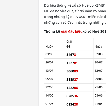
Dữ liệu thống kê xổ số Huế do XSMB1
MB đã nổ vừa qua, từ đó nắm rõ nhan
trong những kỳ quay XSKT miền Bắc ti
những con số đẹp nhất trong những 
Thống kê
giải đặc biệt
xổ số Huế 30 
Giải
Ngày
ĐB
Ngày
03/08
02/08
5467
31
26/07
20/07
1227
81
13/07
12/07
3060
89
05/07
29/06
3189
27
22/06
21/06
1222
06
14/06
08/06
0285
36
01/06
31/05
0134
28