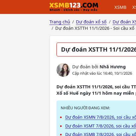
XSMB
X
Trang chủ
Dự đoán xổ số
Dự đoán X
Dự đoán XSTTH 11/1/2026 - Soi cầu xổ
Dự đoán XSTTH 11/1/2026 
Dự đoán bởi
Nhã Hương
Cập nhật vào lúc 16:40, 10/1/2026
Dự đoán XSTTH 11/1/2026, soi cầu 
Xổ số Huế ngày 11/1 hôm nay miễn 
NHIỀU NGƯỜI ĐANG XEM:
Dự đoán XSMN 7/8/2026, soi cầu x
Dự đoán XSMT 7/8/2026, soi cầu xổ
Dự đoán XSMB 7/8/2026, soi cầu xổ