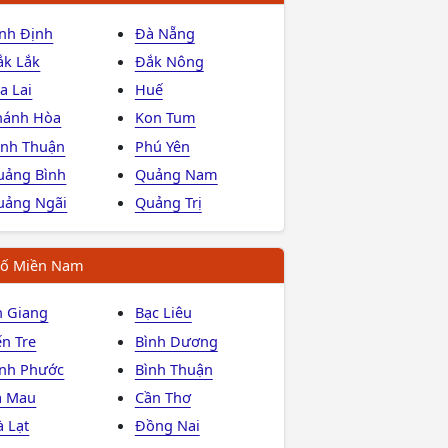
ình Định
Đà Nẵng
ắk Lắk
Đắk Nông
a Lai
Huế
hánh Hòa
Kon Tum
inh Thuận
Phú Yên
uảng Bình
Quảng Nam
uảng Ngãi
Quảng Trị
số Miền Nam
n Giang
Bạc Liêu
n Tre
Bình Dương
ình Phước
Bình Thuận
à Mau
Cần Thơ
à Lạt
Đồng Nai