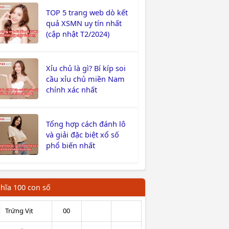
TOP 5 trang web dò kết
quả XSMN uy tín nhất
(cập nhật T2/2024)
Xỉu chủ là gì? Bí kíp soi
cầu xỉu chủ miền Nam
chính xác nhất
Tổng hợp cách đánh lô
và giải đặc biệt xổ số
phổ biến nhất
hĩa 100 con số
Trứng Vịt
00