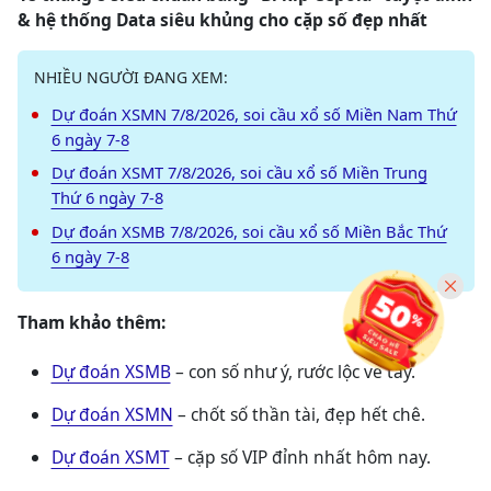
& hệ thống Data siêu khủng cho cặp số đẹp nhất
NHIỀU NGƯỜI ĐANG XEM:
Dự đoán XSMN 7/8/2026, soi cầu xổ số Miền Nam Thứ
6 ngày 7-8
Dự đoán XSMT 7/8/2026, soi cầu xổ số Miền Trung
Thứ 6 ngày 7-8
Dự đoán XSMB 7/8/2026, soi cầu xổ số Miền Bắc Thứ
6 ngày 7-8
Tham khảo thêm:
Dự đoán XSMB
– con số như ý, rước lộc về tay.
Dự đoán XSMN
– chốt số thần tài, đẹp hết chê.
Dự đoán XSMT
– cặp số VIP đỉnh nhất hôm nay.