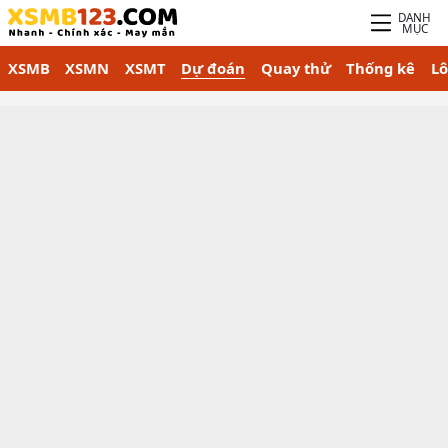
DANH
MỤC
XSMB
XSMN
XSMT
Dự đoán
Quay thử
Thống kê
Lô