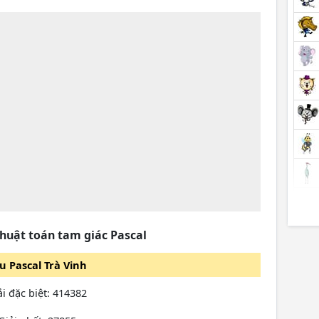
huật toán tam giác Pascal
u Pascal Trà Vinh
ải đặc biệt:
414382