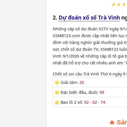
⚡⚡
2.
Dự đoán xổ số Trà Vinh
ng
Những cặp số dự đoán XSTV ngày 9/1/2
XSMB123.com được cập nhật liên tục m
đỉnh với hàng nghìn giải thưởng giá t
vực chốt số dự đoán TV, XSMB123 luôn 
Vinh 9/1/2026 về những cặp lô tô giá
nhất đã hỗ trợ cho rất nhiều anh em
Chốt số soi cầu Trà Vinh Thứ 6 ngày 
🌟 Giải tám:
20
🌟 Đặc biệt: đầu, đuôi:
99
🌟 Bao lô 2 số:
92 - 02 - 74
🔥 Sả