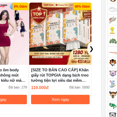
0% Giảm
40% Giảm
❯
to ôm body
[SIZE TO BẢN CAO CẤP] Khăn
không mút
giấy rút TOPGIA dạng bịch treo
 kiểu nữ màu
tường tiện lợi siêu dai mềm
i tiệc bigsize
mịn
119.000đ
Đã bán: 279
Đã bán: 5000
gay
Xem ngay