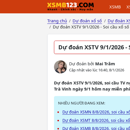
XSMB
X
Trang chủ
Dự đoán xổ số
Dự đoán 
Dự đoán XSTV 9/1/2026 - Soi cầu xổ số 
Dự đoán XSTV 9/1/2026 - S
Dự đoán bởi
Mai Trâm
Cập nhật vào lúc 16:40, 8/1/2026
Dự đoán XSTV 9/1/2026, soi cầu TV 
Trà Vinh ngày 9/1 hôm nay miễn ph
NHIỀU NGƯỜI ĐANG XEM:
Dự đoán XSMN 8/8/2026, soi cầu x
Dự đoán XSMT 8/8/2026, soi cầu xổ
Dự đoán XSMB 8/8/2026, soi cầu xổ