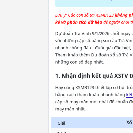
Lưu ý: Các con số tại XSMB123
không p
kê và phân tích dữ liệu
để người chơi 
Dự đoán Trà Vinh 9/1/2026 chốt ngay 
với những cặp số bằng soi cầu Trà V
nhanh chóng đầu - đuôi giải đặc biệt, l
Tham khảo thêm Dự đoán xổ số Trà Vin
những con số đẹp nhất.
1. Nhận định kết quả XSTV 
Hãy cùng XSMB123 thiết lập cơ hội trú
bằng cách tham khảo nhanh bảng
kết
cặp số may mắn mới nhất để chuẩn đo
may mắn nhất.
Xổ
Giải