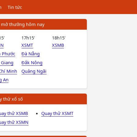
n
Tin tức
h mở thưởng hôm nay
15'
17h15'
18h15'
MN
XSMT
XSMB
h Phước
Đà Nẵng
 Giang
Đắk Nông
Chí Minh
Quảng Ngãi
g An
y thử xổ số
uay thử XSMB
Quay thử XSMT
uay thử XSMN