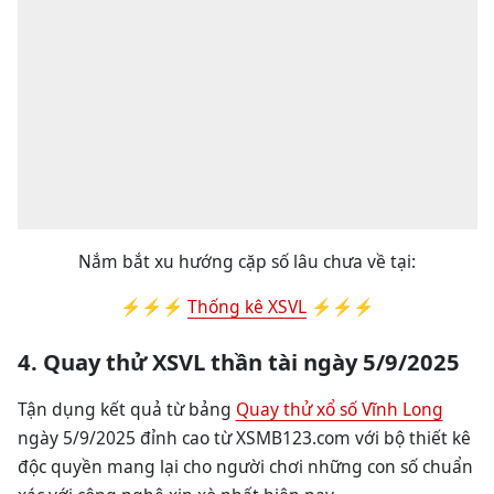
Nắm bắt xu hướng cặp số lâu chưa về tại:
⚡⚡⚡
Thống kê XSVL
⚡⚡⚡
4. Quay thử XSVL thần tài ngày 5/9/2025
Tận dụng kết quả từ bảng
Quay thử xổ số Vĩnh Long
ngày 5/9/2025 đỉnh cao từ XSMB123.com với bộ thiết kê
độc quyền mang lại cho người chơi những con số chuẩn