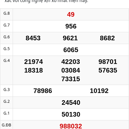
xác với công nghệ xịn xò nhất hiện nay.
G.8
49
G.7
956
G.6
8453
9621
8682
G.5
6065
G.4
21974
42203
98701
18318
03084
57635
73315
G.3
78986
10192
G.2
24540
G.1
50130
G.ĐB
988032