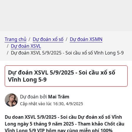
Trang chủ
Dự đoán xổ số
Dự đoán XSMN
Dự đoán XSVL
Dự đoán XSVL 5/9/2025 - Soi cầu xổ số Vĩnh Long 5-9
Dự đoán XSVL 5/9/2025 - Soi cầu xổ số
Vĩnh Long 5-9
Dự đoán bởi
Mai Trâm
Cập nhật vào lúc 16:30, 4/9/2025
Du doan XSVL 5/9/2025 - Soi cầu Dự đoán xổ số Vĩnh
Long ngày 5 tháng 9 năm 2025 - Tham khảo Chốt cầu
Vĩnh Long 5/9 VIP hôm nay cùng miễn phí 100%