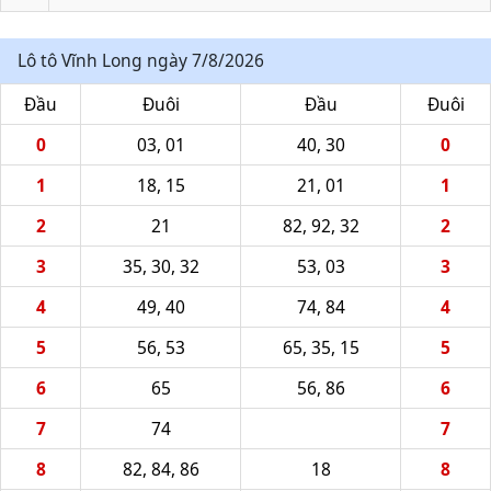
Lô tô Vĩnh Long ngày 7/8/2026
Đầu
Đuôi
Đầu
Đuôi
0
03, 01
40, 30
0
1
18, 15
21, 01
1
2
21
82, 92, 32
2
3
35, 30, 32
53, 03
3
4
49, 40
74, 84
4
5
56, 53
65, 35, 15
5
6
65
56, 86
6
7
74
7
8
82, 84, 86
18
8