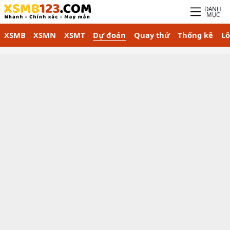
DANH
MỤC
XSMB
XSMN
XSMT
Dự đoán
Quay thử
Thống kê
Lô