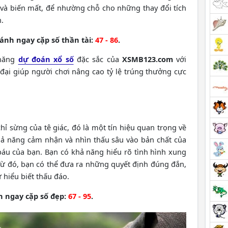
và biến mất, để nhường chỗ cho những thay đổi tích
.
đánh ngay cặp số thần tài:
47 - 86
.
 năng
dự đoán xổ số
đặc sắc của
XSMB123.com
với
đại giúp người chơi nâng cao tỷ lệ trúng thưởng cực
hỉ sừng của tê giác, đó là một tín hiệu quan trọng về
Khả năng cảm nhận và nhìn thấu sâu vào bản chất của
áu của bạn. Bạn có khả năng hiểu rõ tình hình xung
Từ đó, bạn có thể đưa ra những quyết định đúng đắn,
 hiểu biết thấu đáo.
h ngay cặp số đẹp:
67 - 95
.