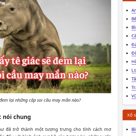
A
Bế
B
C
Đ
Đ
H
L
T
Tr
V
 đem lại những cặp soi cầu may mắn nào?
Xổ 
c nói chung
hư đã trở thành một tượng trưng cho tính cách mơ
B