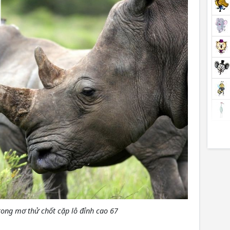
rong mơ thử chốt cặp lô đỉnh cao 67