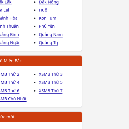
ắk Lắk
Đắk Nông
a Lai
Huế
hánh Hòa
Kon Tum
inh Thuận
Phú Yên
uảng Bình
Quảng Nam
uảng Ngãi
Quảng Trị
số Miền Bắc
SMB Thứ 2
XSMB Thứ 3
SMB Thứ 4
XSMB Thứ 5
SMB Thứ 6
XSMB Thứ 7
SMB Chủ Nhật
tức mới