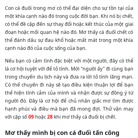
Con cá đuối trong mơ có thể đại diện cho sự tồn tại của
một khía cạnh nào đó trong cuộc đời bạn. Khi nó bị chết,
có thể đề cập đến sự thay đổi hoặc kết thúc của một giai
đoạn hoặc mối quan hệ nào đó. Mơ thấy cá đuối chết có
thể đánh dấu sự đau khổ hoặc mất mát trong một khía
cạnh nào đó của cuộc sống của bạn.
Nếu bạn có cảm tình đặc biệt với một người, đây có thể
là cơ hội tuyệt vời để tỏ tình. Mời "người ấy" đi cùng bạn
trong chuyến du lịch này và đưa ra lời tỏ tình lãng mạn.
Có thể chuyến đi này sẽ tạo điều kiện thuận lợi để bạn
thể hiện tình cảm của mình và nhận được sự đồng ý từ
người đó. Đây là cơ hội để chủ nhân giấc mơ tìm được
hạnh phúc và điều mà bạn đã mong đợi. Thử vận may
với cặp số
09
hoặc
28
khi mơ thấy cá đuối bị chết.
Mơ thấy mình bị con cá đuối tấn công