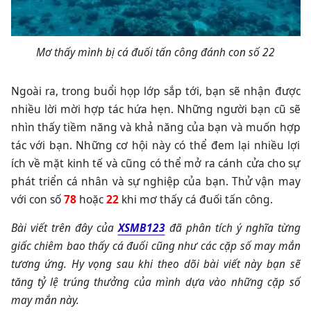
Mơ thấy mình bị cá đuối tấn công đánh con số 22
Ngoài ra, trong buổi họp lớp sắp tới, bạn sẽ nhận được
nhiều lời mời hợp tác hứa hẹn. Những người bạn cũ sẽ
nhìn thấy tiềm năng và khả năng của bạn và muốn hợp
tác với bạn. Những cơ hội này có thể đem lại nhiều lợi
ích về mặt kinh tế và cũng có thể mở ra cánh cửa cho sự
phát triển cá nhân và sự nghiệp của bạn. Thử vận may
với con số
78
hoặc
22
khi mơ thấy cá đuối tấn công.
Bài viết trên đây của
XSMB123
đã phân tích ý nghĩa từng
giấc chiêm bao thấy cá đuối cũng như các cặp số may mắn
tương ứng. Hy vọng sau khi theo dõi bài viết này bạn sẽ
tăng tỷ lệ trúng thưởng của mình dựa vào những cặp số
may mắn này.