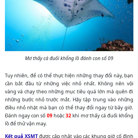
Mơ thấy cá đuối khổng lồ đánh con số 09
Tuy nhiên, để có thể thực hiện những thay đổi này, bạn
cần bắt đầu từ những việc nhỏ nhất. Không nên vội
vàng và chạy theo những mục tiêu quá lớn mà quên đi
những bước nhỏ trước mắt. Hãy tập trung vào những
điều nhỏ nhặt mà bạn có thể thay đổi ngay từ bây giờ.
Đánh ngay con số
09
hoặc
32
khi mơ thấy cá đuối khổng
lồ để thử vận may.
Kết quả XSMT
được cập nhật vào các khung giờ cố định