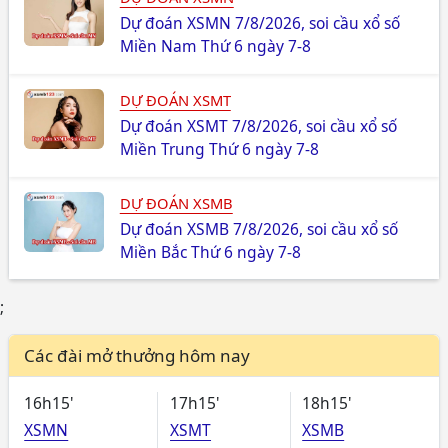
Dự đoán XSMN 7/8/2026, soi cầu xổ số
Miền Nam Thứ 6 ngày 7-8
DỰ ĐOÁN XSMT
Dự đoán XSMT 7/8/2026, soi cầu xổ số
Miền Trung Thứ 6 ngày 7-8
DỰ ĐOÁN XSMB
Dự đoán XSMB 7/8/2026, soi cầu xổ số
Miền Bắc Thứ 6 ngày 7-8
;
Các đài mở thưởng hôm nay
16h15'
17h15'
18h15'
XSMN
XSMT
XSMB