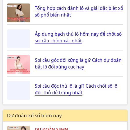
Tổng hợp cách đánh lô và giải đặc biệt xổ
số phổ biến nhất
Áp dụng bạch thủ lô hôm nay để chốt số
soi cầu chính xác nhất
Soi cầu góc đối xứng là gì? Cách dự đoán
bắt lô đối xứng cực hay
Soi cầu độc thủ lô là gì? Cách chốt số lô
độc thủ dễ trúng nhất
Dự đoán xổ số hôm nay
DỰ ĐOÁN XSMN