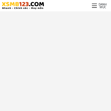
DANH
MỤC