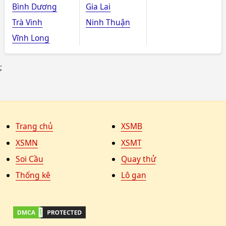
Bình Dương
Gia Lai
Trà Vinh
Ninh Thuận
Vĩnh Long
;
Trang chủ
XSMB
XSMN
XSMT
Soi Cầu
Quay thử
Thống kê
Lô gan