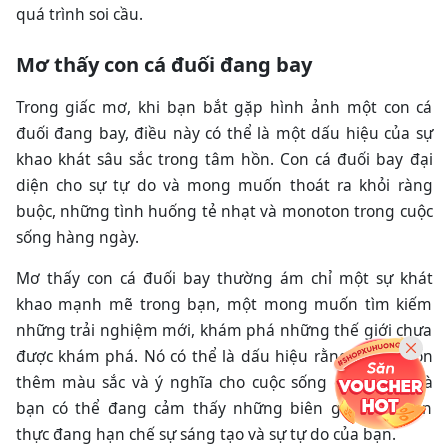
quá trình soi cầu.
Mơ thấy con cá đuối đang bay
Trong giấc mơ, khi bạn bắt gặp hình ảnh một con cá
đuối đang bay, điều này có thể là một dấu hiệu của sự
khao khát sâu sắc trong tâm hồn. Con cá đuối bay đại
diện cho sự tự do và mong muốn thoát ra khỏi ràng
buộc, những tình huống tẻ nhạt và monoton trong cuộc
sống hàng ngày.
Mơ thấy con cá đuối bay thường ám chỉ một sự khát
khao mạnh mẽ trong bạn, một mong muốn tìm kiếm
những trải nghiệm mới, khám phá những thế giới chưa
được khám phá. Nó có thể là dấu hiệu rằng bạn muốn
thêm màu sắc và ý nghĩa cho cuộc sống của mình, và
bạn có thể đang cảm thấy những biên giới của hiện
thực đang hạn chế sự sáng tạo và sự tự do của bạn.