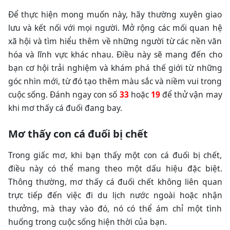
Để thực hiện mong muốn này, hãy thường xuyên giao
lưu và kết nối với mọi người. Mở rộng các mối quan hệ
xã hội và tìm hiểu thêm về những người từ các nền văn
hóa và lĩnh vực khác nhau. Điều này sẽ mang đến cho
bạn cơ hội trải nghiệm và khám phá thế giới từ những
góc nhìn mới, từ đó tạo thêm màu sắc và niềm vui trong
cuộc sống. Đánh ngay con số
33
hoặc
19
để thử vận may
khi mơ thấy cá đuối đang bay.
Mơ thấy con cá đuối bị chết
Trong giấc mơ, khi bạn thấy một con cá đuối bị chết,
điều này có thể mang theo một dấu hiệu đặc biệt.
Thông thường, mơ thấy cá đuối chết không liên quan
trực tiếp đến việc đi du lịch nước ngoài hoặc nhận
thưởng, mà thay vào đó, nó có thể ám chỉ một tình
huống trong cuộc sống hiện thời của bạn.