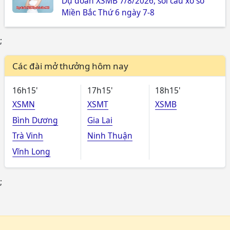
Dự đoán XSMB 7/8/2026, soi cầu xổ số
Miền Bắc Thứ 6 ngày 7-8
;
Các đài mở thưởng hôm nay
16h15'
17h15'
18h15'
XSMN
XSMT
XSMB
Bình Dương
Gia Lai
Trà Vinh
Ninh Thuận
Vĩnh Long
;