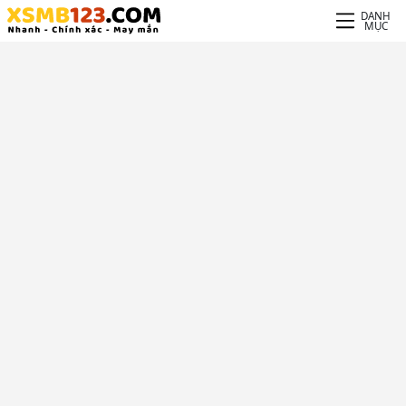
DANH
MỤC