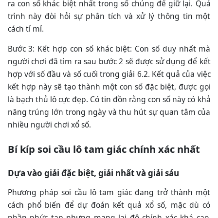
ra con số khác biệt nhất trong số chúng để giữ lại. Quá
trình này đòi hỏi sự phân tích và xử lý thông tin một
cách tỉ mỉ.
Bước 3: Kết hợp con số khác biệt: Con số duy nhất mà
người chơi đã tìm ra sau bước 2 sẽ được sử dụng để kết
hợp với số đầu và số cuối trong giải 6.2. Kết quả của việc
kết hợp này sẽ tạo thành một con số đặc biệt, được gọi
là bạch thủ lô cực đẹp. Có tin đồn rằng con số này có khả
năng trúng lớn trong ngày và thu hút sự quan tâm của
nhiều người chơi xổ số.
Bí kíp soi cầu lô tam giác chính xác nhất
Dựa vào giải đặc biệt, giải nhất và giải sáu
Phương pháp soi cầu lô tam giác đang trở thành một
cách phổ biến để dự đoán kết quả xổ số, mặc dù có
phần phức tạp nhưng mang lại độ chính xác khá cao.