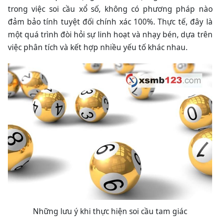
trong việc soi cầu xổ số, không có phương pháp nào
đảm bảo tính tuyệt đối chính xác 100%. Thực tế, đây là
một quá trình đòi hỏi sự linh hoạt và nhạy bén, dựa trên
việc phân tích và kết hợp nhiều yếu tố khác nhau.
Những lưu ý khi thực hiện soi cầu tam giác