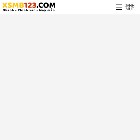
DANH
MỤC