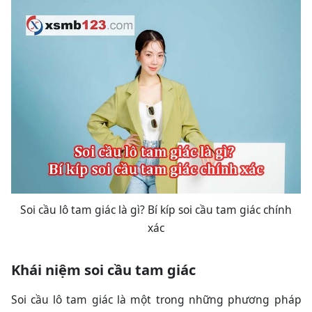
Soi cầu lô tam giác là gì? Bí kíp soi cầu tam giác chính
xác
Khái niệm soi cầu tam giác
Soi cầu lô tam giác là một trong những phương pháp