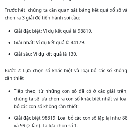
Trước hết, chúng ta cần quan sát bảng kết quả xổ số và
chọn ra 3 giải để tiến hành soi cầu:
Giải đặc biệt: Ví dụ kết quả là 98819.
Giải nhất: Ví dụ kết quả là 44179.
Giải sáu: Ví dụ kết quả là 130.
Bước 2: Lựa chọn số khác biệt và loại bỏ các số không
cần thiết
Tiếp theo, từ những con số đã có ở các giải trên,
chúng ta sẽ lựa chọn ra con số khác biệt nhất và loại
bỏ các con số không cần thiết:
Giải đặc biệt 98819: Loại bỏ các con số lặp lại như 88
và 99 (2 lần). Ta lựa chọn số 1.