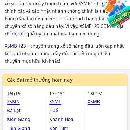
xổ số của các ngày trong tuần. Với XSMB123.COM, sự
chính xác và cập nhật nhanh chóng chính là tiêu chí
hàng đầu tạo nên niềm tin của khách hàng tại trang
chuyên xổ số hàng đầu này. Vì vậy, XSMB123.COM là địa
chỉ dò kết quả uy tín nhất mà bạn nên dùng!
XSMB 123
– chuyên trang xổ số hàng đầu luôn cập nhật
kết quả nhanh chóng, đầy đủ, chi tiết cùng nhiều
chuyên mục hữu ích khác!
Các đài mở thưởng hôm nay
16h15'
17h15'
18h15'
XSMN
XSMT
XSMB
Đà Lạt
Huế
Kiên Giang
Khánh Hòa
Tiền Giang
Kon Tum