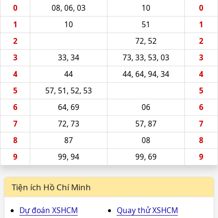
0
08, 06, 03
10
0
1
10
51
1
2
72, 52
2
3
33, 34
73, 33, 53, 03
3
4
44
44, 64, 94, 34
4
5
57, 51, 52, 53
5
6
64, 69
06
6
7
72, 73
57, 87
7
8
87
08
8
9
99, 94
99, 69
9
Tiện ích Hồ Chí Minh
Dự đoán XSHCM
Quay thử XSHCM