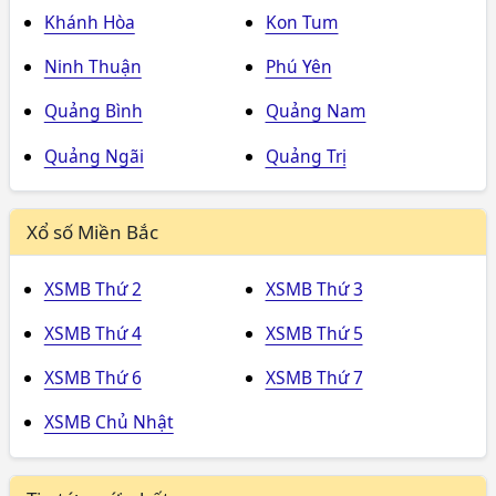
Khánh Hòa
Kon Tum
Ninh Thuận
Phú Yên
Quảng Bình
Quảng Nam
Quảng Ngãi
Quảng Trị
Xổ số Miền Bắc
XSMB Thứ 2
XSMB Thứ 3
XSMB Thứ 4
XSMB Thứ 5
XSMB Thứ 6
XSMB Thứ 7
XSMB Chủ Nhật