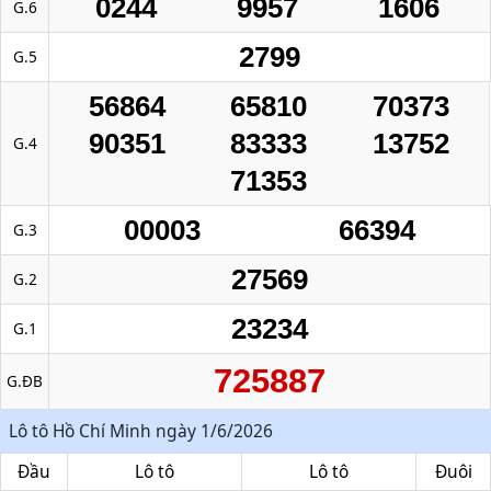
0244
9957
1606
G.6
2799
G.5
56864
65810
70373
90351
83333
13752
G.4
71353
00003
66394
G.3
27569
G.2
23234
G.1
725887
G.ĐB
Lô tô Hồ Chí Minh ngày 1/6/2026
Đầu
Lô tô
Lô tô
Đuôi