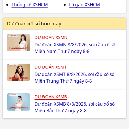
Thống kê XSHCM
Lô gan XSHCM
Dự đoán xổ số hôm nay
DỰ ĐOÁN XSMN
Dự đoán XSMN 8/8/2026, soi cầu xổ số
Miền Nam Thứ 7 ngày 8-8
DỰ ĐOÁN XSMT
Dự đoán XSMT 8/8/2026, soi cầu xổ số
Miền Trung Thứ 7 ngày 8-8
DỰ ĐOÁN XSMB
Dự đoán XSMB 8/8/2026, soi cầu xổ số
Miền Bắc Thứ 7 ngày 8-8