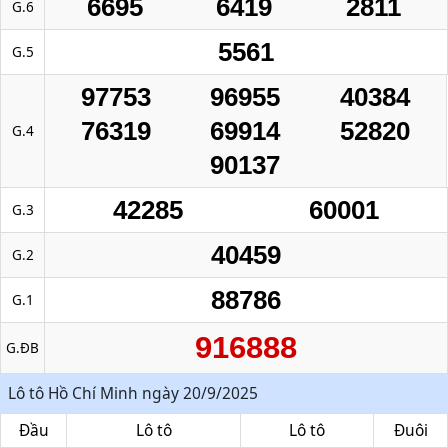
6695
6419
2811
G.6
5561
G.5
97753
96955
40384
76319
69914
52820
G.4
90137
42285
60001
G.3
40459
G.2
88786
G.1
916888
G.ĐB
Lô tô Hồ Chí Minh ngày 20/9/2025
Đầu
Lô tô
Lô tô
Đuôi