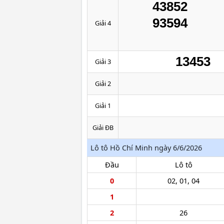
43852
93594
Giải 4
13453
Giải 3
Giải 2
Giải 1
Giải ĐB
Lô tô Hồ Chí Minh ngày 6/6/2026
Đầu
Lô tô
0
02, 01, 04
1
2
26