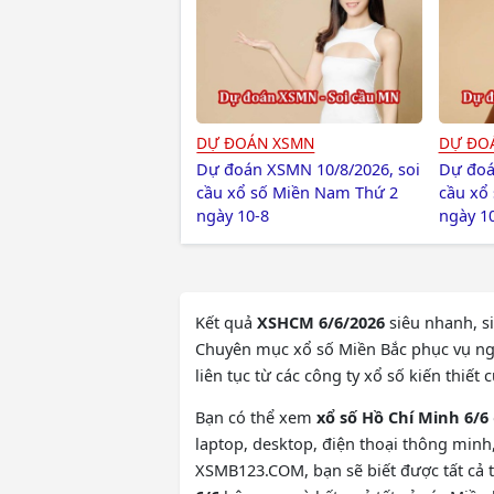
DỰ ĐOÁN XSMN
DỰ ĐO
Dự đoán XSMN 10/8/2026, soi
Dự đoá
cầu xổ số Miền Nam Thứ 2
cầu xổ
ngày 10-8
ngày 1
Kết quả
XSHCM 6/6/2026
siêu nhanh, s
Chuyên mục xổ số Miền Bắc phục vụ ng
liên tục từ các công ty xổ số kiến thiết
Bạn có thể xem
xổ số Hồ Chí Minh 6/6
laptop, desktop, điện thoại thông minh,
XSMB123.COM, bạn sẽ biết được tất cả