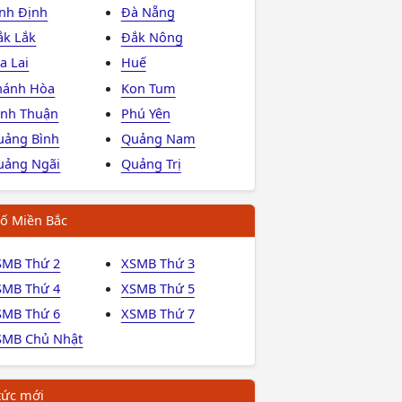
ình Định
Đà Nẵng
ắk Lắk
Đắk Nông
a Lai
Huế
hánh Hòa
Kon Tum
inh Thuận
Phú Yên
uảng Bình
Quảng Nam
uảng Ngãi
Quảng Trị
số Miền Bắc
SMB Thứ 2
XSMB Thứ 3
SMB Thứ 4
XSMB Thứ 5
SMB Thứ 6
XSMB Thứ 7
SMB Chủ Nhật
tức mới