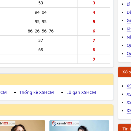
53
3
B
Đ
94, 04
4
Gi
95, 95
5
K
86, 26, 56, 76
6
N
37
7
Q
68
8
Q
9
Xổ 
X
HCM
Thống kê XSHCM
Lô gan XSHCM
X
X
X
Tin 