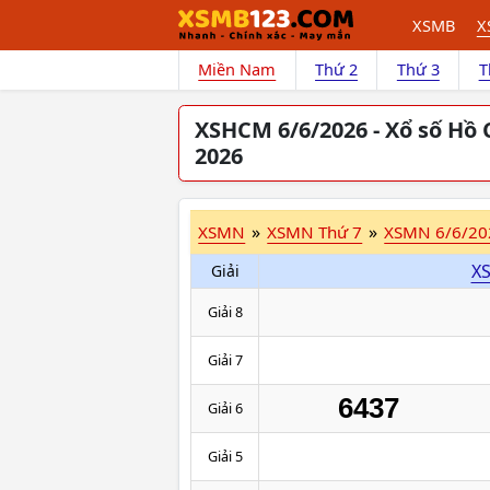
XSMB
X
Miền Nam
Thứ 2
Thứ 3
T
XSHCM 6/6/2026 - Xổ số Hồ
2026
»
»
XSMN
XSMN Thứ 7
XSMN 6/6/20
X
Giải
Giải 8
Giải 7
6437
Giải 6
Giải 5