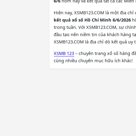
6/6
hôm nay và kết quả tất cả các Miền 
Hiện nay, XSMB123.COM là một địa chỉ 
kết quả xổ số Hồ Chí Minh 6/6/2026
hô
trong tuần. Với XSMB123.COM, sự chính
đầu tạo nên niềm tin của khách hàng tạ
XSMB123.COM là địa chỉ dò kết quả uy 
XSMB 123
– chuyên trang xổ số hàng đầ
cùng nhiều chuyên mục hữu ích khác!