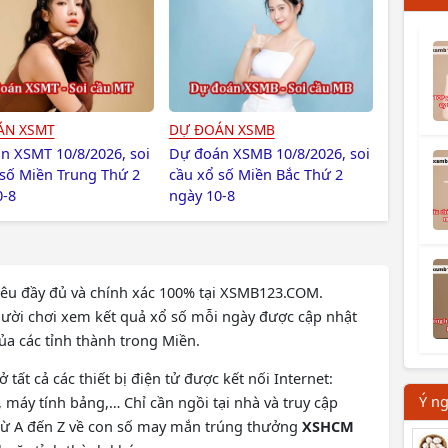
ÁN XSMT
DỰ ĐOÁN XSMB
n XSMT 10/8/2026, soi
Dự đoán XSMB 10/8/2026, soi
 số Miền Trung Thứ 2
cầu xổ số Miền Bắc Thứ 2
0-8
ngày 10-8
iêu đầy đủ và chính xác 100% tại XSMB123.COM.
ười chơi xem kết quả xổ số mỗi ngày được cập nhật
 của các tỉnh thành trong Miền.
ở tất cả các thiết bị điện tử được kết nối Internet:
Ý ng
 máy tính bảng,… Chỉ cần ngồi tại nhà và truy cập
 từ A đến Z về con số may mắn trúng thưởng
XSHCM