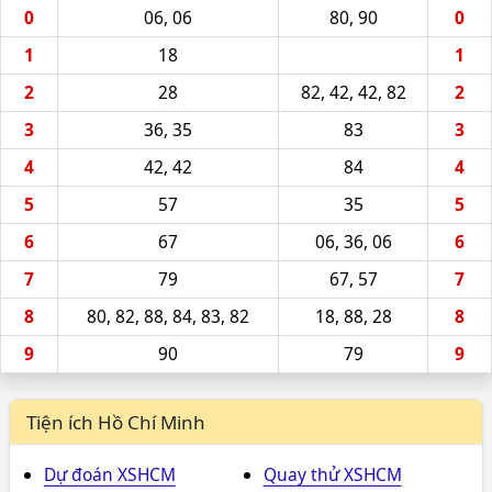
0
06, 06
80, 90
0
1
18
1
2
28
82, 42, 42, 82
2
3
36, 35
83
3
4
42, 42
84
4
5
57
35
5
6
67
06, 36, 06
6
7
79
67, 57
7
8
80, 82, 88, 84, 83, 82
18, 88, 28
8
9
90
79
9
Tiện ích Hồ Chí Minh
Dự đoán XSHCM
Quay thử XSHCM