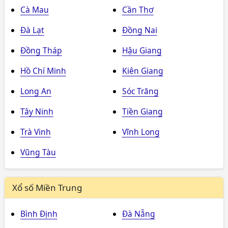
Cà Mau
Cần Thơ
Đà Lạt
Đồng Nai
Đồng Tháp
Hậu Giang
Hồ Chí Minh
Kiên Giang
Long An
Sóc Trăng
Tây Ninh
Tiền Giang
Trà Vinh
Vĩnh Long
Vũng Tàu
Xổ số Miền Trung
Bình Định
Đà Nẵng