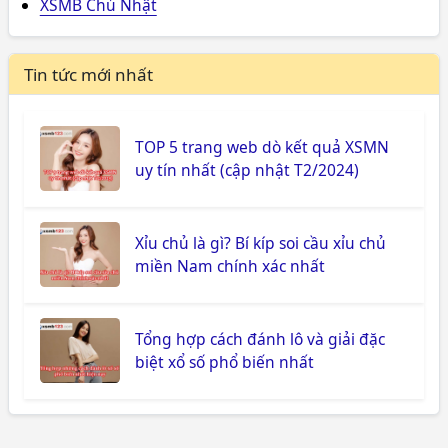
XSMB Chủ Nhật
Tin tức mới nhất
TOP 5 trang web dò kết quả XSMN
uy tín nhất (cập nhật T2/2024)
Xỉu chủ là gì? Bí kíp soi cầu xỉu chủ
miền Nam chính xác nhất
Tổng hợp cách đánh lô và giải đặc
biệt xổ số phổ biến nhất