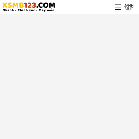
DANH
MỤC