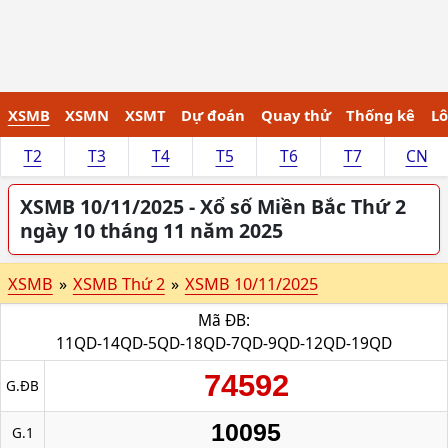
XSMB
XSMN
XSMT
Dự đoán
Quay thử
Thống kê
Lô
T2
T3
T4
T5
T6
T7
CN
XSMB 10/11/2025 - Xổ số Miền Bắc Thứ 2
ngày 10 tháng 11 năm 2025
XSMB
»
XSMB Thứ 2
»
XSMB 10/11/2025
Mã ĐB:
11QD-14QD-5QD-18QD-7QD-9QD-12QD-19QD
74592
G.ĐB
10095
G.1