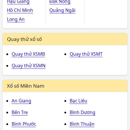
Hậu Giang
Đắk Nông
Hồ Chí Minh
Quảng Ngãi
Long An
Quay thử xổ số
Quay thử XSMB
Quay thử XSMT
Quay thử XSMN
Xổ số Miền Nam
An Giang
Bạc Liêu
Bến Tre
Bình Dương
Bình Phước
Bình Thuận