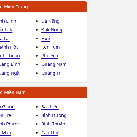
số Miền Trung
ình Định
Đà Nẵng
ắk Lắk
Đắk Nông
a Lai
Huế
hánh Hòa
Kon Tum
inh Thuận
Phú Yên
uảng Bình
Quảng Nam
uảng Ngãi
Quảng Trị
số Miền Nam
n Giang
Bạc Liêu
n Tre
Bình Dương
ình Phước
Bình Thuận
à Mau
Cần Thơ