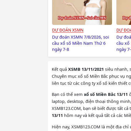
DỰ ĐOÁN XSMN
DỰ ĐO
Dự đoán XSMN 7/8/2026, soi
Dự đoá
cầu xổ số Miền Nam Thứ 6
cầu xổ
ngày 7-8
ngày 7
Kết quả
XSMB 13/11/2021
siêu nhanh, 
Chuyên mục xổ số Miền Bắc phục vụ ng
liên tục từ các công ty xổ số kiến thiết
Bạn có thể xem
xổ số Miền Bắc 13/11
ở
laptop, desktop, điện thoại thông minh,
XSMB123.COM, bạn sẽ biết được tất cả
13/11
hôm nay và kết quả tất cả các Mi
Hiện nay, XSMB123.COM là một địa chỉ 