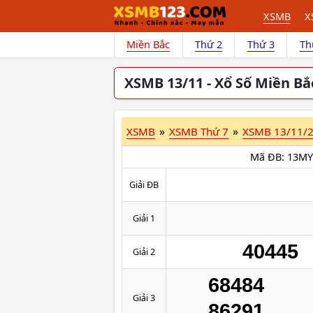
XSMB
X
Miền Bắc
Thứ 2
Thứ 3
Th
XSMB 13/11 - Xổ Số Miền Bắ
»
»
XSMB
XSMB Thứ 7
XSMB 13/11/
Mã ĐB:
13MY
Giải ĐB
Giải 1
40445
Giải 2
68484
Giải 3
86291