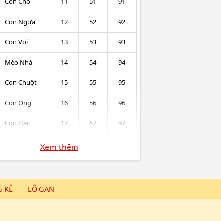
Con Chó
11
51
91
Con Ngựa
12
52
92
Con Voi
13
53
93
Mèo Nhà
14
54
94
Con Chuột
15
55
95
Con Ong
16
56
96
Con Hạc
17
57
97
Mèo Rừng
18
58
98
Xem thêm
Con Bướm
19
59
99
Con Rết
19
60
 KÊ
LÔ GAN
Cô Gái
21
61