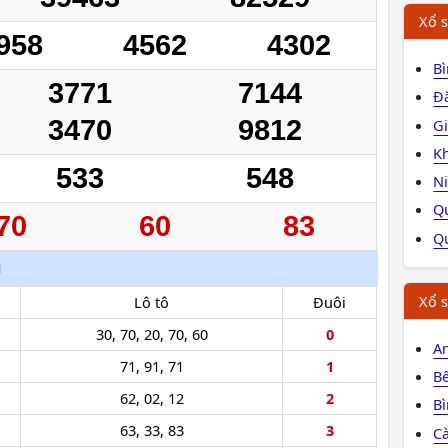
Xổ 
958
4562
4302
B
3771
7144
Đ
3470
9812
Gi
K
533
548
N
Q
70
60
83
Q
1
Xổ 
Lô tô
Đuôi
30, 70, 20, 70, 60
0
A
71, 91, 71
1
Bế
62, 02, 12
2
B
63, 33, 83
3
C