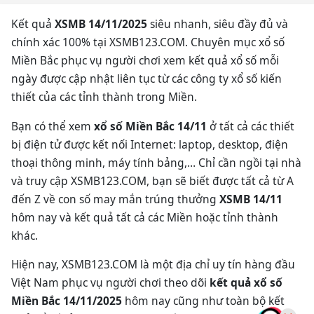
Kết quả
XSMB 14/11/2025
siêu nhanh, siêu đầy đủ và
chính xác 100% tại XSMB123.COM. Chuyên mục xổ số
Miền Bắc phục vụ người chơi xem kết quả xổ số mỗi
ngày được cập nhật liên tục từ các công ty xổ số kiến
thiết của các tỉnh thành trong Miền.
Bạn có thể xem
xổ số Miền Bắc 14/11
ở tất cả các thiết
bị điện tử được kết nối Internet: laptop, desktop, điện
thoại thông minh, máy tính bảng,… Chỉ cần ngồi tại nhà
và truy cập XSMB123.COM, bạn sẽ biết được tất cả từ A
đến Z về con số may mắn trúng thưởng
XSMB 14/11
hôm nay và kết quả tất cả các Miền hoặc tỉnh thành
khác.
Hiện nay, XSMB123.COM là một địa chỉ uy tín hàng đầu
Việt Nam phục vụ người chơi theo dõi
kết quả xổ số
Miền Bắc 14/11/2025
hôm nay cũng như toàn bộ kết