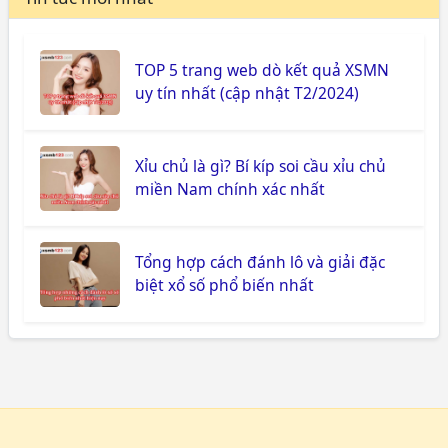
TOP 5 trang web dò kết quả XSMN
uy tín nhất (cập nhật T2/2024)
Xỉu chủ là gì? Bí kíp soi cầu xỉu chủ
miền Nam chính xác nhất
Tổng hợp cách đánh lô và giải đặc
biệt xổ số phổ biến nhất