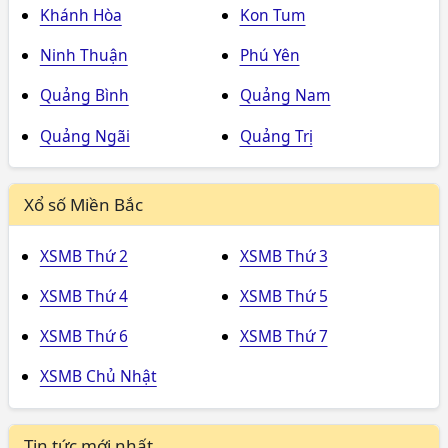
Khánh Hòa
Kon Tum
Ninh Thuận
Phú Yên
Quảng Bình
Quảng Nam
Quảng Ngãi
Quảng Trị
Xổ số Miền Bắc
XSMB Thứ 2
XSMB Thứ 3
XSMB Thứ 4
XSMB Thứ 5
XSMB Thứ 6
XSMB Thứ 7
XSMB Chủ Nhật
Tin tức mới nhất