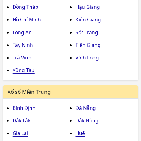
Đồng Tháp
Hậu Giang
Hồ Chí Minh
Kiên Giang
Long An
Sóc Trăng
Tây Ninh
Tiền Giang
Trà Vinh
Vĩnh Long
Vũng Tàu
Xổ số Miền Trung
Bình Định
Đà Nẵng
Đắk Lắk
Đắk Nông
Gia Lai
Huế