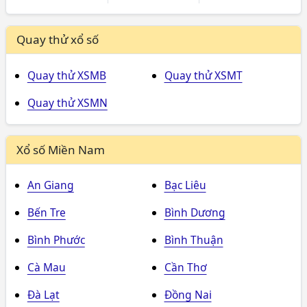
Quay thử xổ số
Quay thử XSMB
Quay thử XSMT
Quay thử XSMN
Xổ số Miền Nam
An Giang
Bạc Liêu
Bến Tre
Bình Dương
Bình Phước
Bình Thuận
Cà Mau
Cần Thơ
Đà Lạt
Đồng Nai