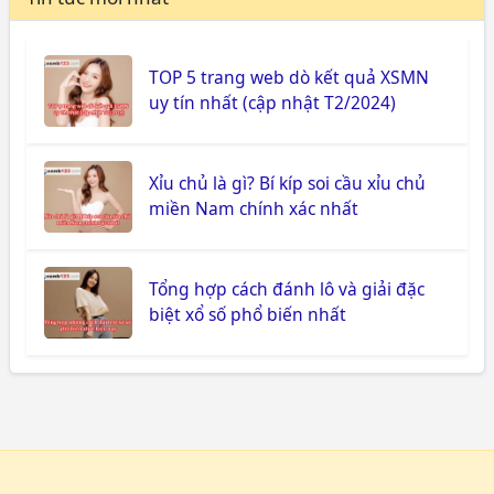
TOP 5 trang web dò kết quả XSMN
uy tín nhất (cập nhật T2/2024)
Xỉu chủ là gì? Bí kíp soi cầu xỉu chủ
miền Nam chính xác nhất
Tổng hợp cách đánh lô và giải đặc
biệt xổ số phổ biến nhất