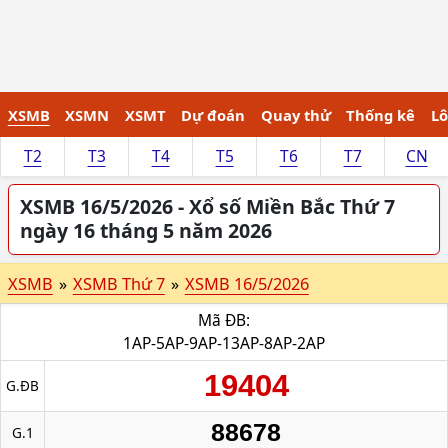
XSMB
XSMN
XSMT
Dự đoán
Quay thử
Thống kê
Lô
T2
T3
T4
T5
T6
T7
CN
XSMB 16/5/2026 - Xổ số Miền Bắc Thứ 7
ngày 16 tháng 5 năm 2026
XSMB
»
XSMB Thứ 7
»
XSMB 16/5/2026
Mã ĐB:
1AP-5AP-9AP-13AP-8AP-2AP
19404
G.ĐB
88678
G.1