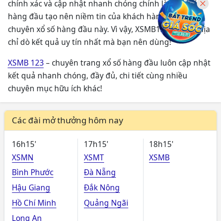
chính xác và cập nhật nhanh chóng chính là tiêu chí
hàng đầu tạo nên niềm tin của khách hàng tại trang
chuyên xổ số hàng đầu này. Vì vậy, XSMB123.COM là địa
chỉ dò kết quả uy tín nhất mà bạn nên dùng!
XSMB 123
– chuyên trang xổ số hàng đầu luôn cập nhật
kết quả nhanh chóng, đầy đủ, chi tiết cùng nhiều
chuyên mục hữu ích khác!
Các đài mở thưởng hôm nay
16h15'
17h15'
18h15'
XSMN
XSMT
XSMB
Bình Phước
Đà Nẵng
Hậu Giang
Đắk Nông
Hồ Chí Minh
Quảng Ngãi
Long An