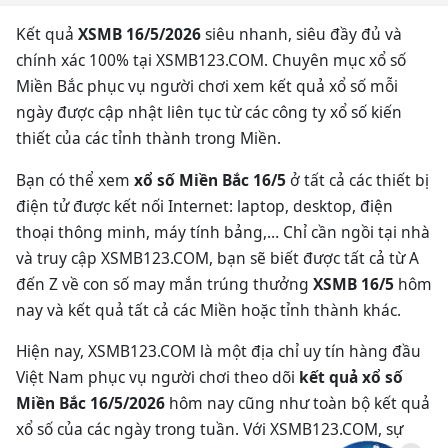
Kết quả
XSMB 16/5/2026
siêu nhanh, siêu đầy đủ và
chính xác 100% tại XSMB123.COM. Chuyên mục xổ số
Miền Bắc phục vụ người chơi xem kết quả xổ số mỗi
ngày được cập nhật liên tục từ các công ty xổ số kiến
thiết của các tỉnh thành trong Miền.
Bạn có thể xem
xổ số Miền Bắc 16/5
ở tất cả các thiết bị
điện tử được kết nối Internet: laptop, desktop, điện
thoại thông minh, máy tính bảng,… Chỉ cần ngồi tại nhà
và truy cập XSMB123.COM, bạn sẽ biết được tất cả từ A
đến Z về con số may mắn trúng thưởng
XSMB 16/5
hôm
nay và kết quả tất cả các Miền hoặc tỉnh thành khác.
Hiện nay, XSMB123.COM là một địa chỉ uy tín hàng đầu
Việt Nam phục vụ người chơi theo dõi
kết quả xổ số
Miền Bắc 16/5/2026
hôm nay cũng như toàn bộ kết quả
xổ số của các ngày trong tuần. Với XSMB123.COM, sự