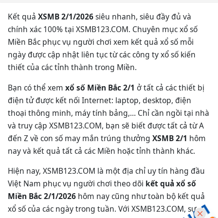
Kết quả
XSMB 2/1/2026
siêu nhanh, siêu đầy đủ và
chính xác 100% tại XSMB123.COM. Chuyên mục xổ số
Miền Bắc phục vụ người chơi xem kết quả xổ số mỗi
ngày được cập nhật liên tục từ các công ty xổ số kiến
thiết của các tỉnh thành trong Miền.
Bạn có thể xem
xổ số Miền Bắc 2/1
ở tất cả các thiết bị
điện tử được kết nối Internet: laptop, desktop, điện
thoại thông minh, máy tính bảng,… Chỉ cần ngồi tại nhà
và truy cập XSMB123.COM, bạn sẽ biết được tất cả từ A
đến Z về con số may mắn trúng thưởng
XSMB 2/1
hôm
nay và kết quả tất cả các Miền hoặc tỉnh thành khác.
Hiện nay, XSMB123.COM là một địa chỉ uy tín hàng đầu
Việt Nam phục vụ người chơi theo dõi
kết quả xổ số
Miền Bắc 2/1/2026
hôm nay cũng như toàn bộ kết quả
xổ số của các ngày trong tuần. Với XSMB123.COM, sự