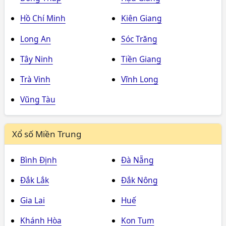
Hồ Chí Minh
Kiên Giang
Long An
Sóc Trăng
Tây Ninh
Tiền Giang
Trà Vinh
Vĩnh Long
Vũng Tàu
Xổ số Miền Trung
Bình Định
Đà Nẵng
Đắk Lắk
Đắk Nông
Gia Lai
Huế
Khánh Hòa
Kon Tum