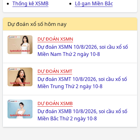
Thống kê XSMB
Lô gan Miền Bắc
Dự đoán xổ số hôm nay
DỰ ĐOÁN XSMN
Dự đoán XSMN 10/8/2026, soi cầu xổ số
Miền Nam Thứ 2 ngày 10-8
DỰ ĐOÁN XSMT
Dự đoán XSMT 10/8/2026, soi cầu xổ số
Miền Trung Thứ 2 ngày 10-8
DỰ ĐOÁN XSMB
Dự đoán XSMB 10/8/2026, soi cầu xổ số
Miền Bắc Thứ 2 ngày 10-8