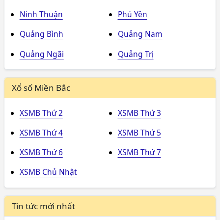
Ninh Thuận
Phú Yên
Quảng Bình
Quảng Nam
Quảng Ngãi
Quảng Trị
Xổ số Miền Bắc
XSMB Thứ 2
XSMB Thứ 3
XSMB Thứ 4
XSMB Thứ 5
XSMB Thứ 6
XSMB Thứ 7
XSMB Chủ Nhật
Tin tức mới nhất