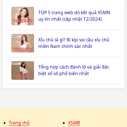
TOP 5 trang web dò kết quả XSMN
uy tín nhất (cập nhật T2/2024)
Xỉu chủ là gì? Bí kíp soi cầu xỉu chủ
miền Nam chính xác nhất
Tổng hợp cách đánh lô và giải đặc
biệt xổ số phổ biến nhất
Trang chủ
XSMB