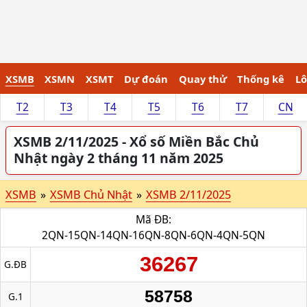
XSMB
XSMN
XSMT
Dự đoán
Quay thử
Thống kê
Lô
T2
T3
T4
T5
T6
T7
CN
XSMB 2/11/2025 - Xổ số Miền Bắc Chủ
Nhật ngày 2 tháng 11 năm 2025
XSMB
»
XSMB Chủ Nhật
»
XSMB 2/11/2025
Mã ĐB:
2QN-15QN-14QN-16QN-8QN-6QN-4QN-5QN
36267
G.ĐB
58758
G.1